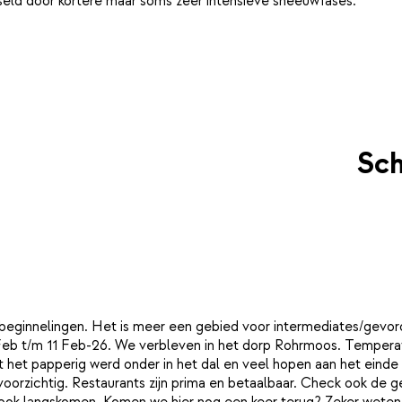
eld door kortere maar soms zeer intensieve sneeuwfases.
Sch
beginnelingen. Het is meer een gebied voor intermediates/gevord
 7-Feb t/m 11 Feb-26. We verbleven in het dorp Rohrmoos. Temper
at het papperig werd onder in het dal en veel hopen aan het ein
oorzichtig. Restaurants zijn prima en betaalbaar. Check ook de g