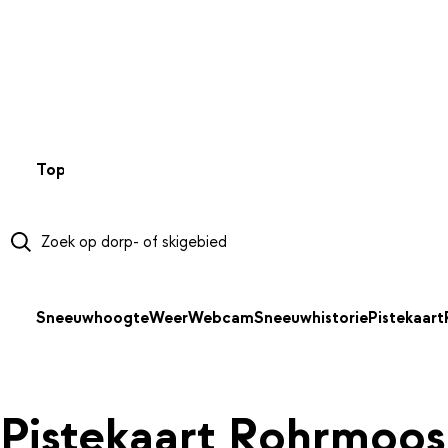
NAAR HOOFDINHOUD
Top 50
Webcams
Wintersportweer
Kaarten
Sneeuwverwa
Sneeuwhoogte
Weer
Webcam
Sneeuwhistorie
Pistekaart
Pistekaart Rohrmoos