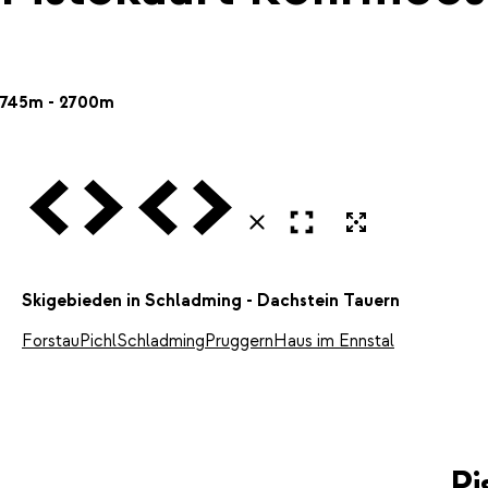
745m - 2700m
Vorige
Volgende
Vorige
Volgende
Open in volledig scherm
Uitvergroten
Sluiten
Skigebieden in Schladming - Dachstein Tauern
Forstau
Pichl
Schladming
Pruggern
Haus im Ennstal
Pi