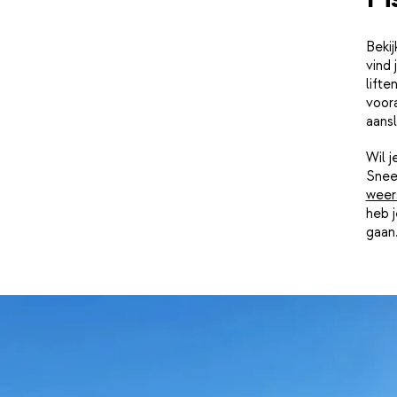
Bekij
vind 
lifte
voora
aans
Wil 
Snee
weer
heb j
gaan