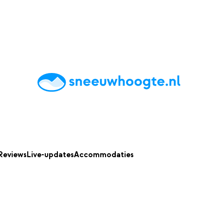
chting
Accommodaties
Tips
Reviews
Live updates
App
Reviews
Live-updates
Accommodaties