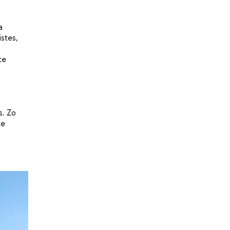
a
stes,
te
. Zo
te