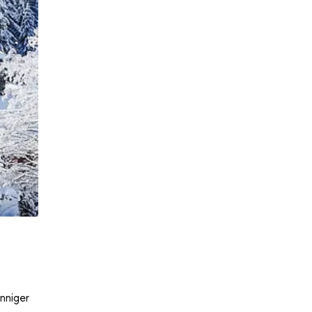
nniger