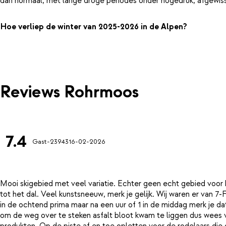
dan normaal, met lange droge periodes onder hogedruk, afgewiss
Hoe verliep de winter van 2025-2026 in de Alpen?
Reviews Rohrmoos
7.4
Gast-23943
16-02-2026
Mooi skigebied met veel variatie. Echter geen echt gebied voor 
tot het dal. Veel kunstsneeuw, merk je gelijk. Wij waren er van
in de ochtend prima maar na een uur of 1 in de middag merk je d
om de weg over te steken asfalt bloot kwam te liggen dus wees v