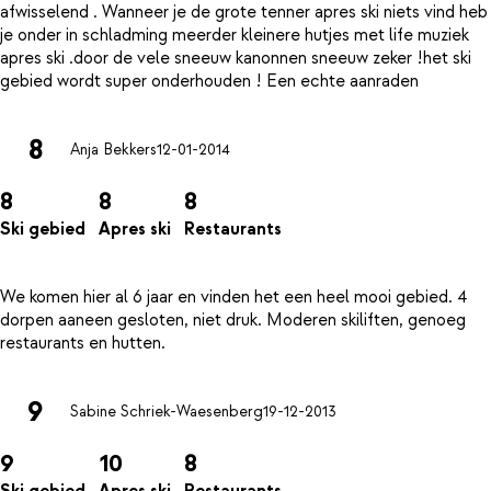
afwisselend . Wanneer je de grote tenner apres ski niets vind heb
je onder in schladming meerder kleinere hutjes met life muziek
apres ski .door de vele sneeuw kanonnen sneeuw zeker !het ski
8
Anja Bekkers
12-01-2014
8
8
8
Ski gebied
Apres ski
Restaurants
We komen hier al 6 jaar en vinden het een heel mooi gebied. 4
dorpen aaneen gesloten, niet druk. Moderen skiliften, genoeg
9
Sabine Schriek-Waesenberg
19-12-2013
9
10
8