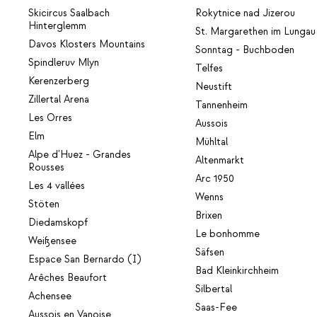
Skicircus Saalbach
Rokytnice nad Jizerou
Hinterglemm
St. Margarethen im Lungau
Davos Klosters Mountains
Sonntag - Buchboden
Spindleruv Mlyn
Telfes
Kerenzerberg
Neustift
Zillertal Arena
Tannenheim
Les Orres
Aussois
Elm
Mühltal
Alpe d'Huez - Grandes
Altenmarkt
Rousses
Arc 1950
Les 4 vallées
Wenns
Stöten
Brixen
Diedamskopf
Le bonhomme
Weißensee
Säfsen
Espace San Bernardo (I)
Bad Kleinkirchheim
Arêches Beaufort
Silbertal
Achensee
Saas-Fee
Aussois en Vanoise