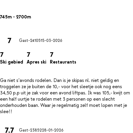
745m - 2700m
7
Gast-24105
15-03-2026
7
7
7
Ski gebied
Apres ski
Restaurants
Ga niet s’avonds rodelen. Dan is je skipas nl. niet geldig en
troggelen ze je buiten de 10,- voor het sleetje ook nog eens
34,50 p.p uit je zak voor een avond liftpas. Ik was 105,- kwijt om
een half uurtje te rodelen met 3 personen op een slecht
onderhouden baan. Waar je regelmatig zelf moet lopen met je
7.7
Gast-23852
28-01-2026