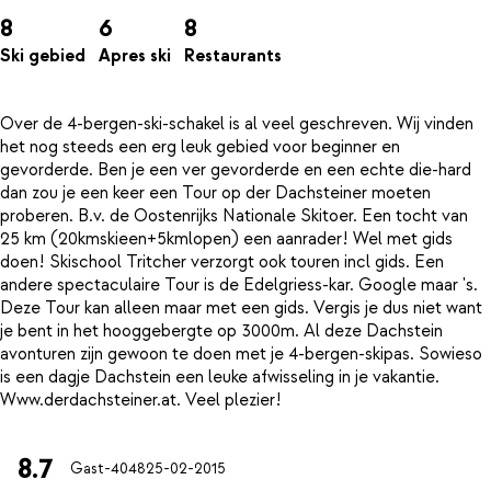
8
6
8
Ski gebied
Apres ski
Restaurants
Over de 4-bergen-ski-schakel is al veel geschreven. Wij vinden
het nog steeds een erg leuk gebied voor beginner en
gevorderde. Ben je een ver gevorderde en een echte die-hard
dan zou je een keer een Tour op der Dachsteiner moeten
proberen. B.v. de Oostenrijks Nationale Skitoer. Een tocht van
25 km (20kmskieen+5kmlopen) een aanrader! Wel met gids
doen! Skischool Tritcher verzorgt ook touren incl gids. Een
andere spectaculaire Tour is de Edelgriess-kar. Google maar 's.
Deze Tour kan alleen maar met een gids. Vergis je dus niet want
je bent in het hooggebergte op 3000m. Al deze Dachstein
avonturen zijn gewoon te doen met je 4-bergen-skipas. Sowieso
is een dagje Dachstein een leuke afwisseling in je vakantie.
8.7
Gast-4048
25-02-2015