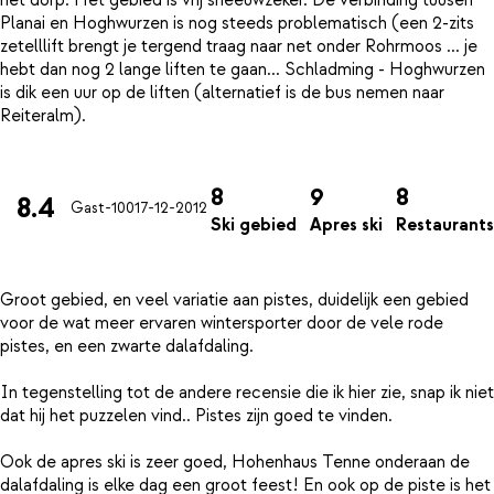
het dorp. Het gebied is vrij sneeuwzeker. De verbinding tuusen
Planai en Hoghwurzen is nog steeds problematisch (een 2-zits
zetelllift brengt je tergend traag naar net onder Rohrmoos ... je
hebt dan nog 2 lange liften te gaan... Schladming - Hoghwurzen
is dik een uur op de liften (alternatief is de bus nemen naar
Reiteralm).
8
9
8
8.4
Gast-100
17-12-2012
Ski gebied
Apres ski
Restaurants
Groot gebied, en veel variatie aan pistes, duidelijk een gebied
voor de wat meer ervaren wintersporter door de vele rode
pistes, en een zwarte dalafdaling.
In tegenstelling tot de andere recensie die ik hier zie, snap ik niet
dat hij het puzzelen vind.. Pistes zijn goed te vinden.
Ook de apres ski is zeer goed, Hohenhaus Tenne onderaan de
dalafdaling is elke dag een groot feest! En ook op de piste is het