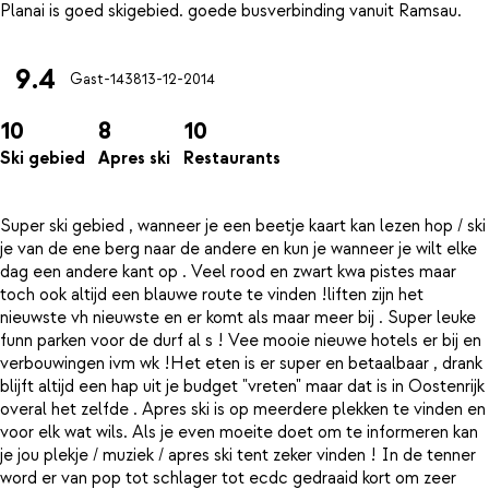
9.4
Gast-1438
13-12-2014
10
8
10
Ski gebied
Apres ski
Restaurants
Super ski gebied , wanneer je een beetje kaart kan lezen hop / ski
je van de ene berg naar de andere en kun je wanneer je wilt elke
dag een andere kant op . Veel rood en zwart kwa pistes maar
toch ook altijd een blauwe route te vinden !liften zijn het
nieuwste vh nieuwste en er komt als maar meer bij . Super leuke
funn parken voor de durf al s ! Vee mooie nieuwe hotels er bij en
verbouwingen ivm wk !Het eten is er super en betaalbaar , drank
blijft altijd een hap uit je budget "vreten" maar dat is in Oostenrijk
overal het zelfde . Apres ski is op meerdere plekken te vinden en
voor elk wat wils. Als je even moeite doet om te informeren kan
je jou plekje / muziek / apres ski tent zeker vinden ! In de tenner
word er van pop tot schlager tot ecdc gedraaid kort om zeer