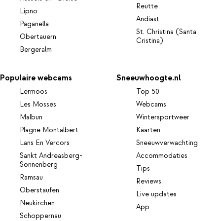
Reutte
Lipno
Andiast
Paganella
St. Christina (Santa
Obertauern
Cristina)
Bergeralm
Populaire webcams
Sneeuwhoogte.nl
Lermoos
Top 50
Les Mosses
Webcams
Malbun
Wintersportweer
Plagne Montalbert
Kaarten
Lans En Vercors
Sneeuwverwachting
Sankt Andreasberg-
Accommodaties
Sonnenberg
Tips
Ramsau
Reviews
Oberstaufen
Live updates
Neukirchen
App
Schoppernau