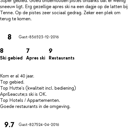
Super gebied. Goed onderhouden pistes ondanks dat er weinig
sneeuw ligt. Erg gezellige apres ski na een dagje op de latten bij
Tenne. Op de pistes zeer sociaal gedrag. Zeker een plek om
8
Gast-8565
23-12-2016
8
7
9
Ski gebied
Apres ski
Restaurants
Kom er al 40 jaar.
Top gebied.
Top Hutte's (kwaliteit incl. bediening)
Apr&eacute;s ski is OK.
Top Hotels / Appartementen.
9.7
Gast-8275
24-04-2016