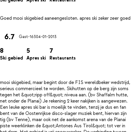
Ski gebied
Apres ski
Restaurants
6.7
Gast-163
04-01-2013
8
5
7
Ski gebied
Apres ski
Restaurants
mooi skigebied, maar begint door de FIS wereldbeker wedstrijd,
serieus commercieel te worden. Skihutten op de berg zijn soms
tegen het &quot;ripp off&quot; niveua aan. (bv Shaffalm hutte,
net onder de Planai) Je rekening 2 keer nakijken is aangewezen.
Een leuke apres ski bar is moeilijk te vinden, tenzij je dus en fan
bent van de Oostenrijkse disco-slager muziek bent, hiervan zijn
tig (bv Tenne), maar ook net de aankomst arena van de Planai
piste weerklinken de &quot;Antones Aus Tirol&quot; tot ver in