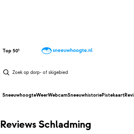
NAAR HOOFDINHOUD
Top 50
Webcams
Wintersportweer
Kaarten
Sneeuwverwacht
Sneeuwhoogte
Weer
Webcam
Sneeuwhistorie
Pistekaart
Rev
Reviews Schladming