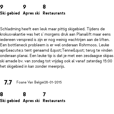
9
9
8
Ski gebied
Apres ski
Restaurants
Schladming heeft een leuk maar pittig skigebied. Tijdens de
krokusvakantie was het s' morgens druk aan Planailift maar eens
iedereen verspreid is zijn er nog weinig wachtrijen aan de liften.
Een bottleneck probleem is er wel onderaan Rohrmoos. Leuke
apr&eacute;s tent genaamd &quot;Tenne&quot; terug te vinden
onderaan planai. Een leuke tip is dat je met een zesdaagse skipas
ski amade bv. van zondag tot vrijdag ook al vanaf zaterdag 15:00
7.7
Foane Van België
28-01-2015
8
8
7
Ski gebied
Apres ski
Restaurants