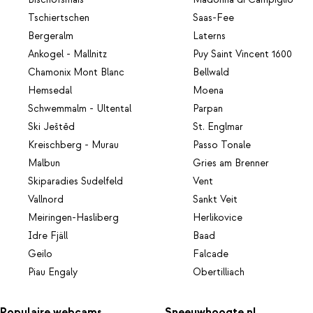
Tschiertschen
Saas-Fee
Bergeralm
Laterns
Ankogel - Mallnitz
Puy Saint Vincent 1600
Chamonix Mont Blanc
Bellwald
Hemsedal
Moena
Schwemmalm - Ultental
Parpan
Ski Ještěd
St. Englmar
Kreischberg - Murau
Passo Tonale
Malbun
Gries am Brenner
Skiparadies Sudelfeld
Vent
Vallnord
Sankt Veit
Meiringen-Hasliberg
Herlikovice
Idre Fjäll
Baad
Geilo
Falcade
Piau Engaly
Obertilliach
Populaire webcams
Sneeuwhoogte.nl