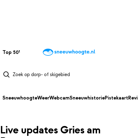
NAAR HOOFDINHOUD
Top 50
Webcams
Wintersportweer
Kaarten
Sneeuwverwacht
Sneeuwhoogte
Weer
Webcam
Sneeuwhistorie
Pistekaart
Rev
Live updates Gries am