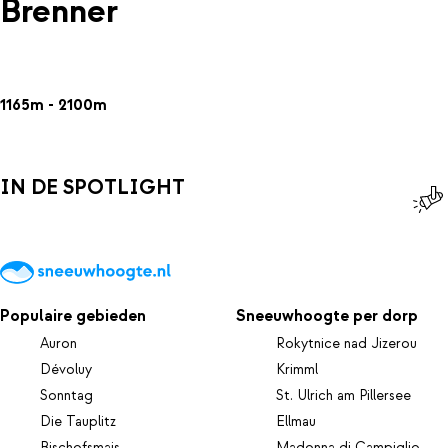
Brenner
1165m - 2100m
IN DE SPOTLIGHT
Populaire gebieden
Sneeuwhoogte per dorp
Auron
Rokytnice nad Jizerou
Dévoluy
Krimml
Sonntag
St. Ulrich am Pillersee
Die Tauplitz
Ellmau
Bischofsmais
Madonna di Campiglio