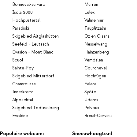
Bonneval-sur-arc
Mürren
Isola 2000
Lélex
Hochpustertal
Valmeinier
Paradiski
Tauplitzalm
Skigebied Altglashütten
Oz en Oisans
Seefeld - Leutasch
Nesselwang
Evasion - Mont Blanc
Hainzenberg
Scuol
Vemdalen
Sainte-Foy
Courchevel
Skigebied Mitterdorf
Hochfügen
Chamrousse
Falera
Innerkrems
Syöte
Alpbachtal
Uderns
Skigebied Todtnauberg
Pelvoux
Evolène
Breuil-Cervinia
Populaire webcams
Sneeuwhoogte.nl