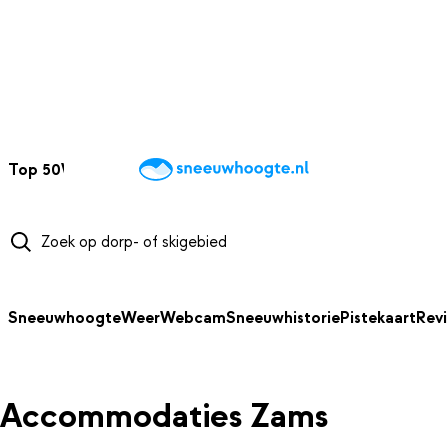
NAAR HOOFDINHOUD
Top 50
Webcams
Wintersportweer
Kaarten
Sneeuwverwacht
Sneeuwhoogte
Weer
Webcam
Sneeuwhistorie
Pistekaart
Rev
Accommodaties Zams