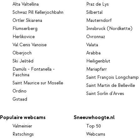
Alta Valtellina
Praz de Lys
Schwaz Pill Kellerjochbahn
Silbertal
Ortler Skiarena
Mauterndorf
Flumserberg
Innsbruck (Nordkette)
Herlikovice
Ovronnaz
Val Cenis Vanoise
Valata
Oberjoch
Arabba
Ski Ještěd
Heiligenblut
Damüls - Fontanella -
Mariapfarr
Faschina
Saint François Longchamp
Saint Maurice sur Moselle
Saint Martin de Belleville
Ordino
Saint Sorlin d'Arves
Gstaad
Populaire webcams
Sneeuwhoogte.nl
Valmeinier
Top 50
Ratschings
Webcams