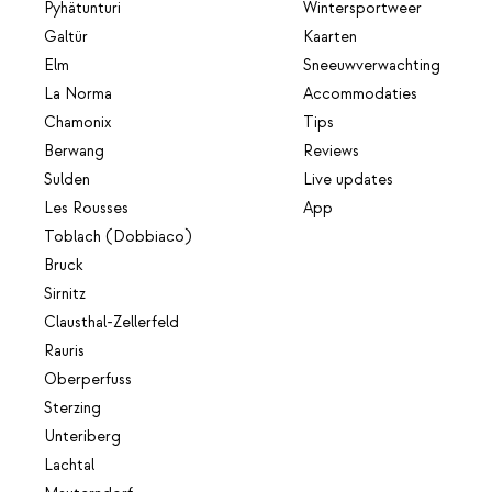
Pyhätunturi
Wintersportweer
Galtür
Kaarten
Elm
Sneeuwverwachting
La Norma
Accommodaties
Chamonix
Tips
Berwang
Reviews
Sulden
Live updates
Les Rousses
App
Toblach (Dobbiaco)
Bruck
Sirnitz
Clausthal-Zellerfeld
Rauris
Oberperfuss
Sterzing
Unteriberg
Lachtal