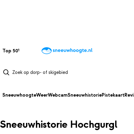
NAAR HOOFDINHOUD
Top 50
Webcams
Wintersportweer
Kaarten
Sneeuwverwacht
Sneeuwhoogte
Weer
Webcam
Sneeuwhistorie
Pistekaart
Rev
Sneeuwhistorie Hochgurgl