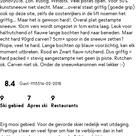
26nov2018. Zon. Rustig. Windstil. Veel pistes open. Voor 50%
kunstsneeuw niet slecht. Maar....overal staat griffig (goede grip)
ook op deze site, zelfs de oostenrijkers in de lift noemen het
griffig... Maar het is gewoon hard!. Overal plat gestampte
sneeuw. 10cm vers wordt omgezet in 1cm extra laag. Leuk voor
halfrutchend of flauwe lange bochten hard naar beneden. Maar
echt hard 90grd carven? 5cm+ spoor in de sneeuw zetten?
Nope, veel te hard. Lange bochten op blauw voorzichtig, kan elk
moment uitbreken. Rood en Zwart flauw rutchend. Dus griffig =
hard packed = stevig aangestampte net geen ijs piste. Rutchen
8.4
Gast-11155
14-02-2018
9
7
9
Ski gebied
Apres ski
Restaurants
Erg mooi gebied. Voor de gevorde skiër redelijk wat uitdaging.
Prettige sfeer en veel fijner om hier te verblijven dan in het