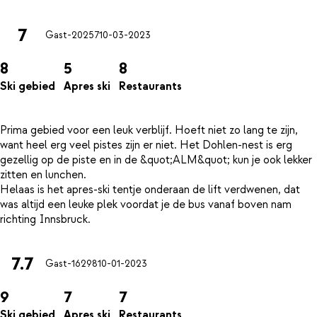
7
Gast-20257
10-03-2023
8
5
8
Ski gebied
Apres ski
Restaurants
Prima gebied voor een leuk verblijf. Hoeft niet zo lang te zijn,
want heel erg veel pistes zijn er niet. Het Dohlen-nest is erg
gezellig op de piste en in de &quot;ALM&quot; kun je ook lekker
zitten en lunchen.
Helaas is het apres-ski tentje onderaan de lift verdwenen, dat
was altijd een leuke plek voordat je de bus vanaf boven nam
7.7
Gast-16298
10-01-2023
9
7
7
Ski gebied
Apres ski
Restaurants