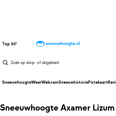
NAAR HOOFDINHOUD
Top 50
Webcams
Wintersportweer
Kaarten
Sneeuwverwacht
Sneeuwhoogte
Weer
Webcam
Sneeuwhistorie
Pistekaart
Rev
Sneeuwhoogte Axamer Lizum