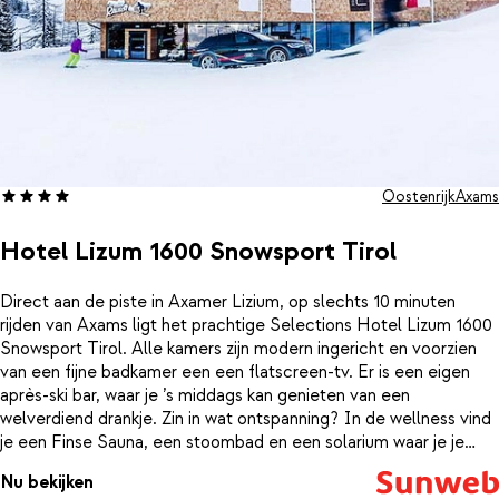
Oostenrijk
Axams
Hotel Lizum 1600 Snowsport Tirol
Direct aan de piste in Axamer Lizium, op slechts 10 minuten
rijden van Axams ligt het prachtige Selections Hotel Lizum 1600
Snowsport Tirol. Alle kamers zijn modern ingericht en voorzien
van een fijne badkamer een een flatscreen-tv. Er is een eigen
après-ski bar, waar je ’s middags kan genieten van een
welverdiend drankje. Zin in wat ontspanning? In de wellness vind
je een Finse Sauna, een stoombad en een solarium waar je je
spieren weer kan opwarmen. In het sfeervolle restaurant schuif
Nu bekijken
je 's avonds aan voor een lekker diner. Iedere avond staat er een