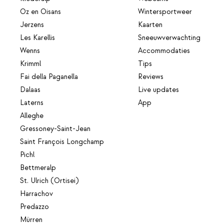
Oz en Oisans
Wintersportweer
Jerzens
Kaarten
Les Karellis
Sneeuwverwachting
Wenns
Accommodaties
Krimml
Tips
Fai della Paganella
Reviews
Dalaas
Live updates
Laterns
App
Alleghe
Gressoney-Saint-Jean
Saint François Longchamp
Pichl
Bettmeralp
St. Ulrich (Ortisei)
Harrachov
Predazzo
Mürren