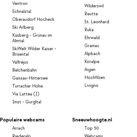
Ventron
Wilderswil
Schnalstal
Reutte
Oberaudorf Hocheck
St. Leonhard
Ski Arlberg
Ruka
Kasberg - Grünau im
Ehrwald
Almtal
Grainau
SkiWelt Wilder Kaiser -
Alpbach
Brixental
Koralpe
Valfréjus
Aigen
Belchenbahn
Hochfilzen
Gaissau-Hintersee
Livigno
Turracher Höhe
Via Lattea (I)
Imst - Gurgltal
Populaire webcams
Sneeuwhoogte.nl
Arrach
Top 50
Riederalp
Webcams