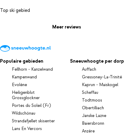
Meer reviews
Populaire gebieden
Sneeuwhoogte per dorp
Fellhorn - Kanzelwand
Auffach
Kampenwand
Gressoney-La-Trinité
Evolène
Kaprun - Maiskogel
Heiligenblut
Scheffau
Grossglockner
Todtmoos
Portes du Soleil (Fr)
Obertilliach
Wildschönau
Janske Lazne
Strandafjellet skisenter
Baiersbronn
Lans En Vercors
Anzère