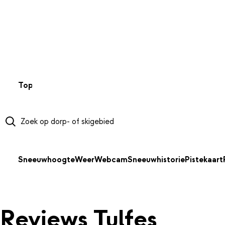
NAAR HOOFDINHOUD
Top 50
Webcams
Wintersportweer
Kaarten
Sneeuwverwa
Sneeuwhoogte
Weer
Webcam
Sneeuwhistorie
Pistekaart
Reviews Tulfes