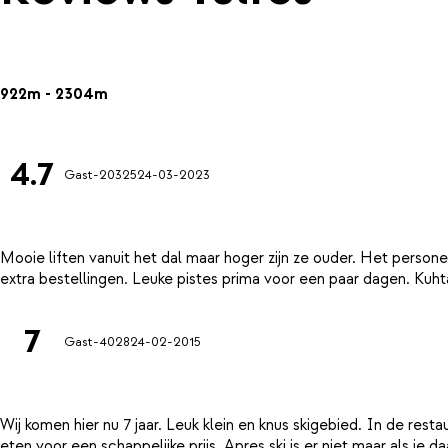
922m - 2304m
4.7
Gast-20325
24-03-2023
Mooie liften vanuit het dal maar hoger zijn ze ouder. Het person
7
Gast-4028
24-02-2015
Wij komen hier nu 7 jaar. Leuk klein en knus skigebied. In de re
eten voor een schappelijke prijs. Apres ski is er niet maar als je 