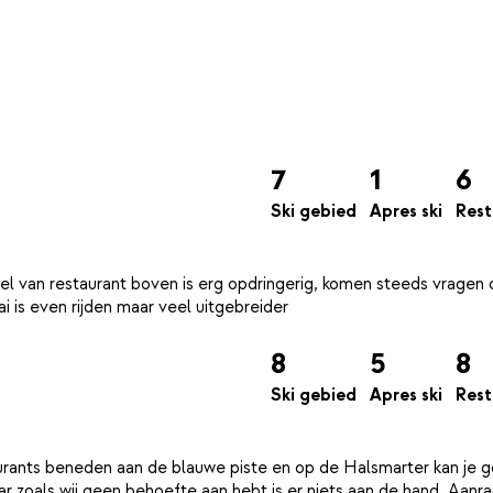
7
1
6
Ski gebied
Apres ski
Rest
eel van restaurant boven is erg opdringerig, komen steeds vragen
8
5
8
Ski gebied
Apres ski
Rest
staurants beneden aan de blauwe piste en op de Halsmarter kan je 
daar zoals wij geen behoefte aan hebt is er niets aan de hand. Aanr