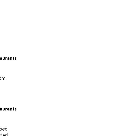
aurants
 om
aurants
goed
ader!