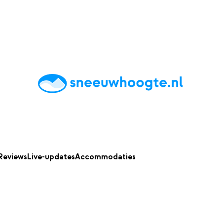
chting
Accommodaties
Tips
Reviews
Live updates
App
Reviews
Live-updates
Accommodaties