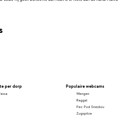
s
e per dorp
Populaire webcams
Fassa
Wengen
Raggal
Pec Pod Snezkou
Zugspitze