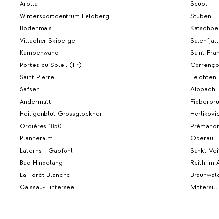
Arolla
Scuol
Wintersportcentrum Feldberg
Stuben
Bodenmais
Katschbe
Villacher Skiberge
Sälenfjäl
Kampenwand
Saint Fr
Portes du Soleil (Fr)
Correnço
Saint Pierre
Feichten
Säfsen
Alpbach
Andermatt
Fieberbr
Heiligenblut Grossglockner
Herlikovi
Orcières 1850
Prémano
Planneralm
Oberau
Laterns - Gapfohl
Sankt Vei
Bad Hindelang
Reith im 
La Forêt Blanche
Braunwal
Gaissau-Hintersee
Mittersil