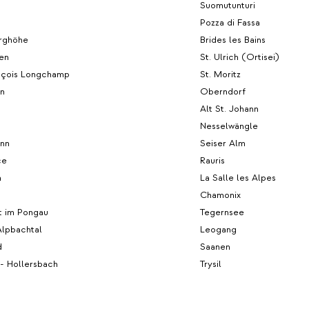
Suomutunturi
Pozza di Fassa
rghöhe
Brides les Bains
len
St. Ulrich (Ortisei)
ançois Longchamp
St. Moritz
n
Oberndorf
Alt St. Johann
Nesselwängle
unn
Seiser Alm
ce
Rauris
n
La Salle les Alpes
Chamonix
t im Pongau
Tegernsee
Alpbachtal
Leogang
d
Saanen
l - Hollersbach
Trysil