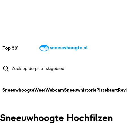
NAAR HOOFDINHOUD
Top 50
Webcams
Wintersportweer
Kaarten
Sneeuwverwacht
Sneeuwhoogte
Weer
Webcam
Sneeuwhistorie
Pistekaart
Rev
Sneeuwhoogte Hochfilzen