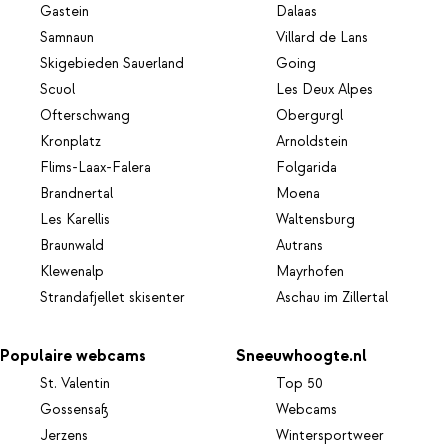
Gastein
Dalaas
Samnaun
Villard de Lans
Skigebieden Sauerland
Going
Scuol
Les Deux Alpes
Ofterschwang
Obergurgl
Kronplatz
Arnoldstein
Flims-Laax-Falera
Folgarida
Brandnertal
Moena
Les Karellis
Waltensburg
Braunwald
Autrans
Klewenalp
Mayrhofen
Strandafjellet skisenter
Aschau im Zillertal
Populaire webcams
Sneeuwhoogte.nl
St. Valentin
Top 50
Gossensaß
Webcams
Jerzens
Wintersportweer