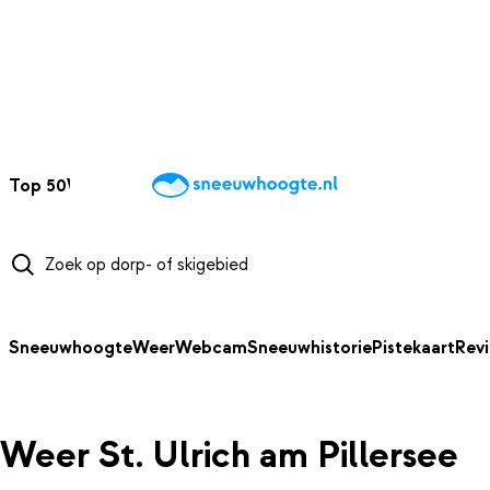
NAAR HOOFDINHOUD
Top 50
Webcams
Wintersportweer
Kaarten
Sneeuwverwacht
Sneeuwhoogte
Weer
Webcam
Sneeuwhistorie
Pistekaart
Rev
Weer St. Ulrich am Pillersee