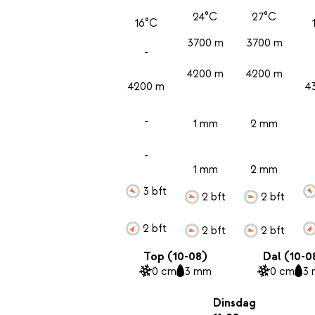
24°C
27°C
16°C
3700 m
3700 m
-
4200 m
4200 m
4200 m
4
-
1 mm
2 mm
-
1 mm
2 mm
3 bft
2 bft
2 bft
2 bft
2 bft
2 bft
Top (10-08)
Dal (10-0
0 cm
3 mm
0 cm
3
Dinsdag