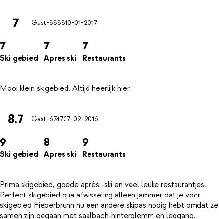
7
Gast-8888
10-01-2017
7
7
7
Ski gebied
Apres ski
Restaurants
8.7
Gast-6747
07-02-2016
9
8
9
Ski gebied
Apres ski
Restaurants
Prima skigebied, goede après -ski en veel leuke restaurantjes.
Perfect skigebied qua afwisseling alleen jammer dat je voor
skigebied Fieberbrunn nu een andere skipas nodig hebt omdat ze
samen zijn gegaan met saalbach-hinterglemm en leogang.