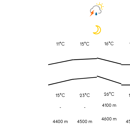
16°C
11°C
15°C
26°C
15°C
23°C
4100 m
-
-
4600 m
4400 m
4500 m
4