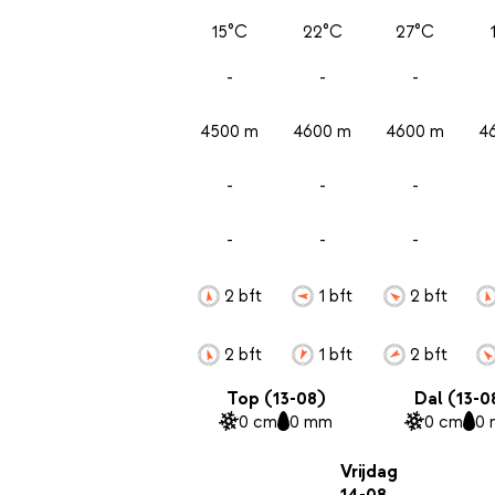
15°C
22°C
27°C
-
-
-
4500 m
4600 m
4600 m
4
-
-
-
-
-
-
2 bft
1 bft
2 bft
2 bft
1 bft
2 bft
Top (13-08)
Dal (13-0
0 cm
0 mm
0 cm
0
Vrijdag