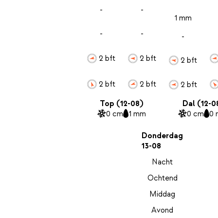
-
-
1 mm
-
-
-
2 bft
2 bft
2 bft
2 bft
2 bft
2 bft
Top (12-08)
Dal (12-0
0 cm
1 mm
0 cm
0
Donderdag
13-08
Nacht
Ochtend
Middag
Avond