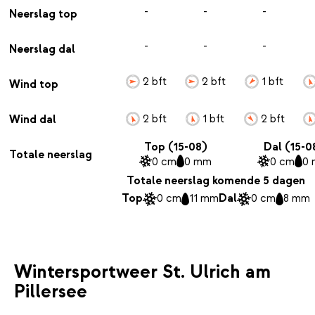
-
-
-
Neerslag top
-
-
-
Neerslag dal
2 bft
2 bft
1 bft
Wind top
2 bft
1 bft
2 bft
Wind dal
Top (15-08)
Dal (15-0
Totale neerslag
0 cm
0 mm
0 cm
0
Totale neerslag komende 5 dagen
Top
0 cm
11 mm
Dal
0 cm
8 mm
Wintersportweer St. Ulrich am
Pillersee