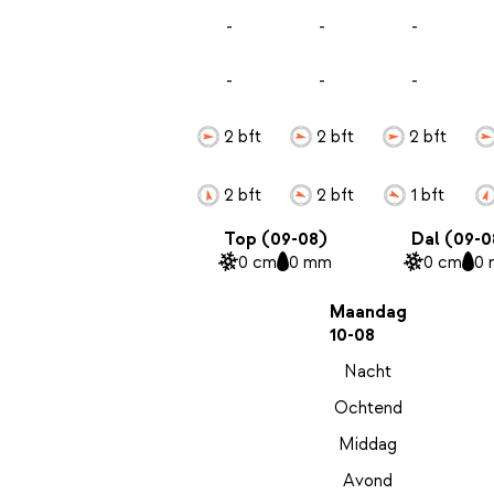
-
-
-
-
-
-
2 bft
2 bft
2 bft
2 bft
2 bft
1 bft
Top (09-08)
Dal (09-0
0 cm
0 mm
0 cm
0
Maandag
10-08
Nacht
Ochtend
Middag
Avond