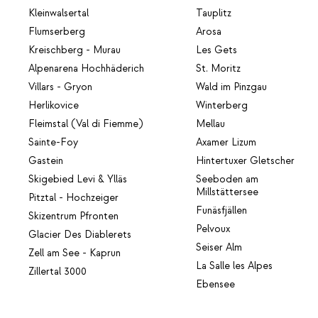
Kleinwalsertal
Tauplitz
Flumserberg
Arosa
Kreischberg - Murau
Les Gets
Alpenarena Hochhäderich
St. Moritz
Villars - Gryon
Wald im Pinzgau
Herlikovice
Winterberg
Fleimstal (Val di Fiemme)
Mellau
Sainte-Foy
Axamer Lizum
Gastein
Hintertuxer Gletscher
Skigebied Levi & Ylläs
Seeboden am
Millstättersee
Pitztal - Hochzeiger
Funäsfjällen
Skizentrum Pfronten
Pelvoux
Glacier Des Diablerets
Seiser Alm
Zell am See - Kaprun
La Salle les Alpes
Zillertal 3000
Ebensee