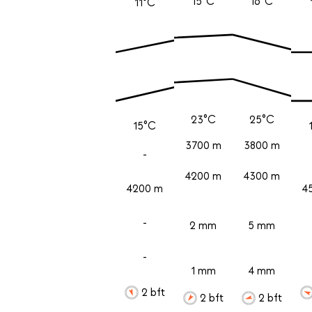
15°C
16°C
11°C
23°C
25°C
15°C
3700 m
3800 m
-
4200 m
4300 m
4200 m
4
-
2 mm
5 mm
-
1 mm
4 mm
2 bft
2 bft
2 bft