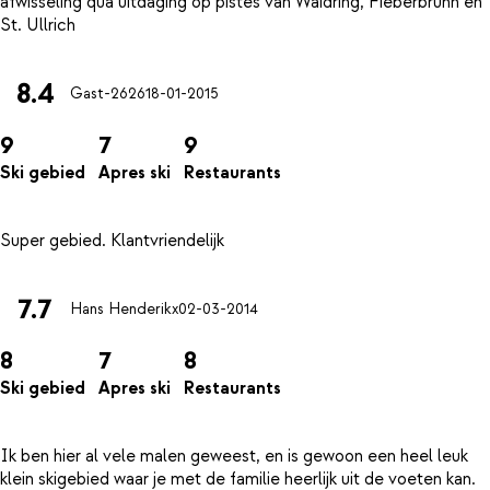
afwisseling qua uitdaging op pistes van Waidring, Fieberbrunn en
8.4
Gast-2626
18-01-2015
9
7
9
Ski gebied
Apres ski
Restaurants
7.7
Hans Henderikx
02-03-2014
8
7
8
Ski gebied
Apres ski
Restaurants
Ik ben hier al vele malen geweest, en is gewoon een heel leuk
klein skigebied waar je met de familie heerlijk uit de voeten kan.