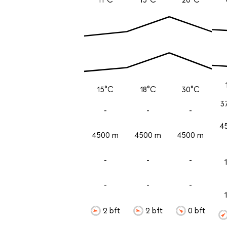
15°C
18°C
30°C
3
-
-
-
4
4500 m
4500 m
4500 m
-
-
-
-
-
-
2 bft
2 bft
0 bft