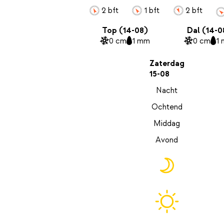
2 bft
1 bft
2 bft
Top (14-08)
Dal (14-0
0 cm
1 mm
0 cm
1
Zaterdag
15-08
Nacht
Ochtend
Middag
Avond