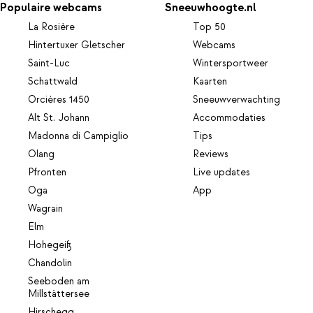
Populaire webcams
Sneeuwhoogte.nl
La Rosière
Top 50
Hintertuxer Gletscher
Webcams
Saint-Luc
Wintersportweer
Schattwald
Kaarten
Orcières 1450
Sneeuwverwachting
Alt St. Johann
Accommodaties
Madonna di Campiglio
Tips
Olang
Reviews
Pfronten
Live updates
Oga
App
Wagrain
Elm
Hohegeiß
Chandolin
Seeboden am
Millstättersee
Hirschegg