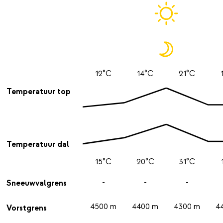
12°C
14°C
21°C
Temperatuur top
Temperatuur dal
15°C
20°C
31°C
-
-
-
Sneeuwvalgrens
4500 m
4400 m
4300 m
4
Vorstgrens