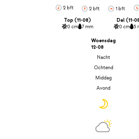
2 bft
2 bft
1 bft
Top (11-08)
Dal (11-0
0 cm
7 mm
0 cm
5
Woensdag
12-08
Nacht
Ochtend
Middag
Avond