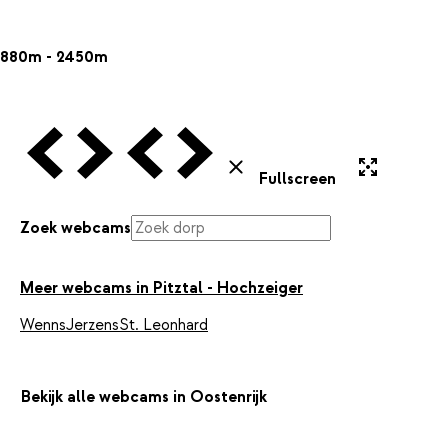
880m - 2450m
Vorige Webcam
Volgende Webcam
Vorige Webcam
Volgende Webcam
Uitvergroten
Sluiten
Fullscreen
Zoek webcams
Meer webcams in Pitztal - Hochzeiger
Wenns
Jerzens
St. Leonhard
Bekijk alle webcams in Oostenrijk