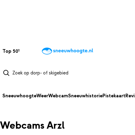
NAAR HOOFDINHOUD
Top 50
Webcams
Wintersportweer
Kaarten
Sneeuwverwacht
Sneeuwhoogte
Weer
Webcam
Sneeuwhistorie
Pistekaart
Rev
Webcams Arzl