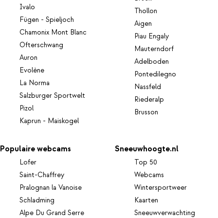
Ivalo
Thollon
Fügen - Spieljoch
Aigen
Chamonix Mont Blanc
Piau Engaly
Ofterschwang
Mauterndorf
Auron
Adelboden
Evolène
Pontedilegno
La Norma
Nassfeld
Salzburger Sportwelt
Riederalp
Pizol
Brusson
Kaprun - Maiskogel
Populaire webcams
Sneeuwhoogte.nl
Lofer
Top 50
Saint-Chaffrey
Webcams
Pralognan la Vanoise
Wintersportweer
Schladming
Kaarten
Alpe Du Grand Serre
Sneeuwverwachting