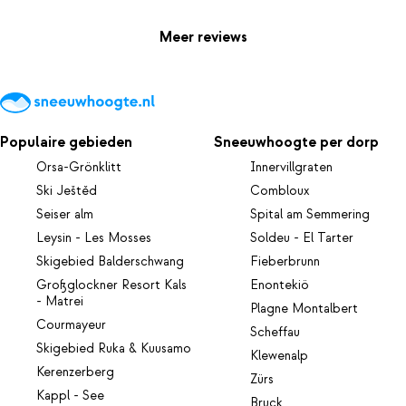
Meer reviews
Populaire gebieden
Sneeuwhoogte per dorp
Orsa-Grönklitt
Innervillgraten
Ski Ještěd
Combloux
Seiser alm
Spital am Semmering
Leysin - Les Mosses
Soldeu - El Tarter
Skigebied Balderschwang
Fieberbrunn
Großglockner Resort Kals
Enontekiö
- Matrei
Plagne Montalbert
Courmayeur
Scheffau
Skigebied Ruka & Kuusamo
Klewenalp
Kerenzerberg
Zürs
Kappl - See
Bruck