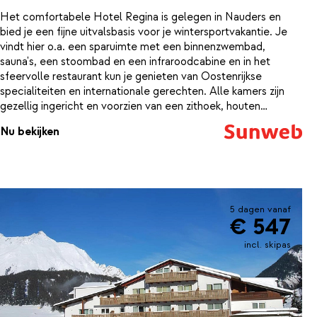
Het comfortabele Hotel Regina is gelegen in Nauders en
bied je een fijne uitvalsbasis voor je wintersportvakantie. Je
vindt hier o.a. een sparuimte met een binnenzwembad,
sauna's, een stoombad en een infraroodcabine en in het
sfeervolle restaurant kun je genieten van Oostenrijkse
specialiteiten en internationale gerechten. Alle kamers zijn
gezellig ingericht en voorzien van een zithoek, houten
meubilair en een fijne badkamer. De gratis skibus stopt pal
Nu bekijken
voor de deur van het hotel, en de langlaufloipes liggen op
één kilometer afstand.
5 dagen vanaf
€ 547
incl. skipas