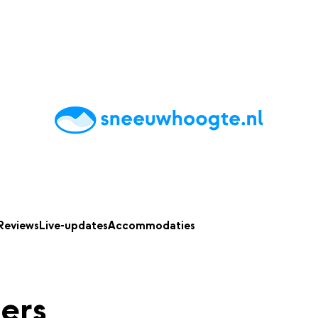
chting
Accommodaties
Tips
Reviews
Live updates
App
Reviews
Live-updates
Accommodaties
ers