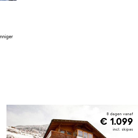
nniger
8 dagen vanaf
€ 1.099
incl. skipas