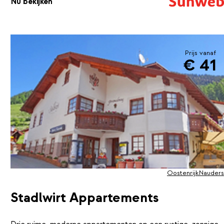
Nu bekijken
skilift.
Prijs vanaf
€ 41
Oostenrijk
Nauders
Stadlwirt Appartements