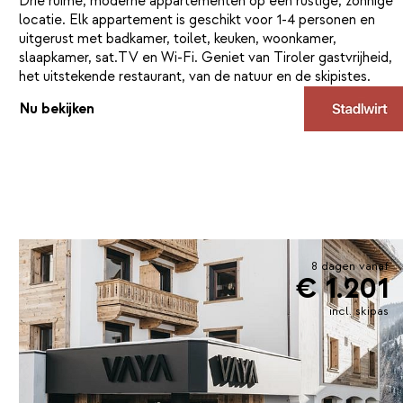
Drie ruime, moderne appartementen op een rustige, zonnige
locatie. Elk appartement is geschikt voor 1-4 personen en
uitgerust met badkamer, toilet, keuken, woonkamer,
slaapkamer, sat.TV en Wi-Fi. Geniet van Tiroler gastvrijheid,
het uitstekende restaurant, van de natuur en de skipistes.
Nu bekijken
8 dagen vanaf
€ 1.201
incl. skipas