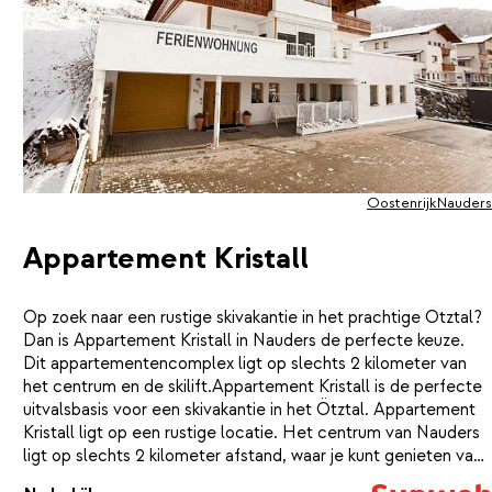
Oostenrijk
Nauders
Appartement Kristall
Op zoek naar een rustige skivakantie in het prachtige Ötztal?
Dan is Appartement Kristall in Nauders de perfecte keuze.
Dit appartementencomplex ligt op slechts 2 kilometer van
het centrum en de skilift.Appartement Kristall is de perfecte
uitvalsbasis voor een skivakantie in het Ötztal. Appartement
Kristall ligt op een rustige locatie. Het centrum van Nauders
ligt op slechts 2 kilometer afstand, waar je kunt genieten van
gezellige restaurants, bars en winkels. Hier vind je ook de