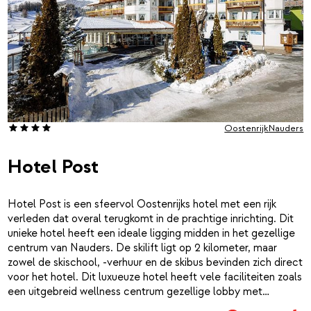
Oostenrijk
Nauders
Hotel Post
Hotel Post is een sfeervol Oostenrijks hotel met een rijk
verleden dat overal terugkomt in de prachtige inrichting. Dit
unieke hotel heeft een ideale ligging midden in het gezellige
centrum van Nauders. De skilift ligt op 2 kilometer, maar
zowel de skischool, -verhuur en de skibus bevinden zich direct
voor het hotel. Dit luxueuze hotel heeft vele faciliteiten zoals
een uitgebreid wellness centrum gezellige lobby met
openhaard en een fantastisch restaurant. De kamers zijn in