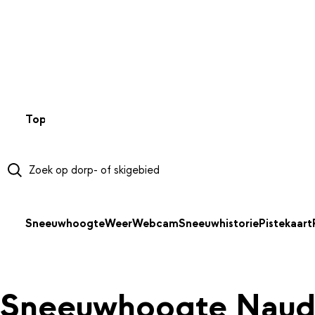
NAAR HOOFDINHOUD
Top 50
Webcams
Wintersportweer
Kaarten
Sneeuwverwa
Sneeuwhoogte
Weer
Webcam
Sneeuwhistorie
Pistekaart
Sneeuwhoogte Naud