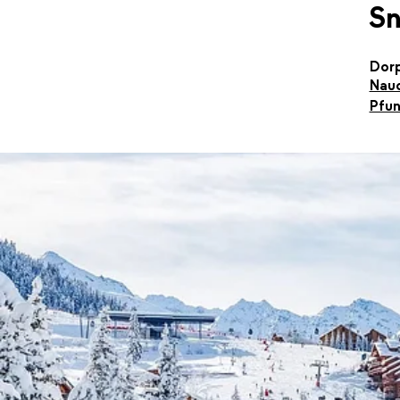
S
Dor
Nau
Pfu