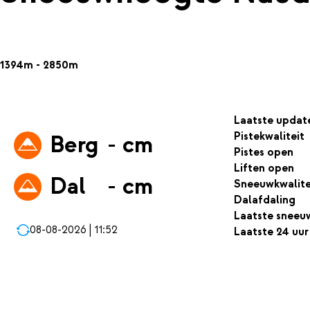
1394m - 2850m
Laatste updat
Pistekwaliteit
Berg
- cm
Pistes open
Liften open
Dal
- cm
Sneeuwkwalite
Dalafdaling
Laatste sneeu
08-08-2026 | 11:52
Laatste 24 uur