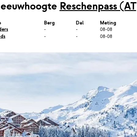
neeuwhoogte
Reschenpass (AT
p
Berg
Dal
Meting
ders
-
-
08-08
nds
-
-
08-08