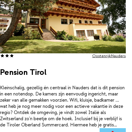
Oostenrijk
Nauders
Pension Tirol
Kleinschalig, gezellig én centraal in Nauders dat is dit pension
in een notendop. De kamers zijn eenvoudig ingericht, maar
zeker van alle gemakken voorzien. Wifi, kluisje, badkamer ...
wat heb je nog meer nodig voor een actieve vakantie in deze
regio? Ontdek de omgeving, je vindt zowel Italië als
Zwitserland zo'n beetje om de hoek. Inclusief bij je verblijf is
de Tiroler Oberland Summercard. Hiermee heb je gratis
toegang tot het openluchtzwembad Prutz en het zwemmeer