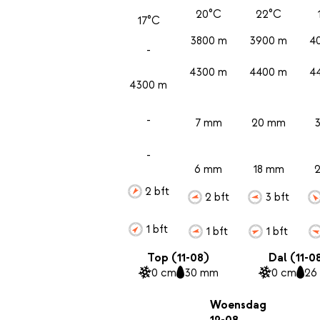
20°C
22°C
17°C
3800 m
3900 m
4
-
4300 m
4400 m
4
4300 m
-
7 mm
20 mm
-
6 mm
18 mm
2 bft
2 bft
3 bft
1 bft
1 bft
1 bft
Top (11-08)
Dal (11-0
0 cm
30 mm
0 cm
26
Woensdag