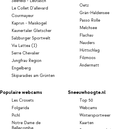
Seefeld - Leutasch
Oetz
Le Collet D'allevard
Grän-Haldensee
Courmayeur
Passo Rolle
Kaprun - Maiskogel
Melchsee
Kaunertaler Gletscher
Flachau
Salzburger Sportwelt
Nauders
Via Lattea (I)
Hüttschlag
Serre Chevalier
Filzmoos
Jungfrau Region
Andermatt
Engelberg
Skiparadies am Grünten
Populaire webcams
Sneeuwhoogte.nl
Les Crosets
Top 50
Folgarida
Webcams
Pichl
Wintersportweer
Notre Dame de
Kaarten
Bellecombe