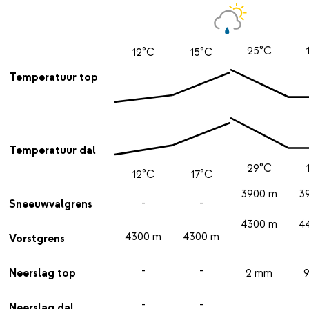
25°C
12°C
15°C
Temperatuur top
Temperatuur dal
29°C
12°C
17°C
3900 m
3
-
-
Sneeuwvalgrens
4300 m
4
4300 m
4300 m
Vorstgrens
-
-
Neerslag top
2 mm
-
-
Neerslag dal