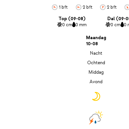
1 bft
2 bft
2 bft
Top (09-08)
Dal (09-0
0 cm
0 mm
0 cm
0
Maandag
10-08
Nacht
Ochtend
Middag
Avond