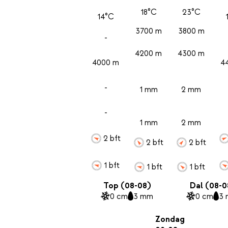
18°C
23°C
14°C
3700 m
3800 m
-
4200 m
4300 m
4000 m
4
-
1 mm
2 mm
-
1 mm
2 mm
2 bft
2 bft
2 bft
1 bft
1 bft
1 bft
Top (08-08)
Dal (08-0
0 cm
3 mm
0 cm
3
Zondag