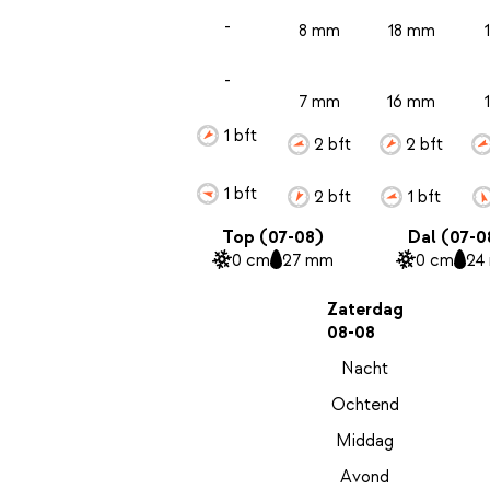
-
8 mm
18 mm
-
7 mm
16 mm
1 bft
2 bft
2 bft
1 bft
2 bft
1 bft
Top (07-08)
Dal (07-0
0 cm
27 mm
0 cm
24
Zaterdag
08-08
Nacht
Ochtend
Middag
Avond