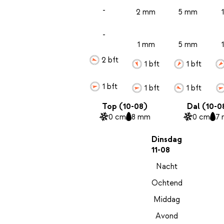
-
2 mm
5 mm
-
1 mm
5 mm
2 bft
1 bft
1 bft
1 bft
1 bft
1 bft
Top (10-08)
Dal (10-0
0 cm
8 mm
0 cm
7
Dinsdag
11-08
Nacht
Ochtend
Middag
Avond