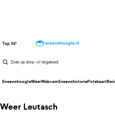
NAAR HOOFDINHOUD
Top 50
Webcams
Wintersportweer
Kaarten
Sneeuwverwacht
Sneeuwhoogte
Weer
Webcam
Sneeuwhistorie
Pistekaart
Rev
Weer Leutasch