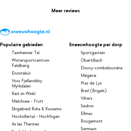
Meer reviews
Populaire gebieden
Sneeuwhoogte per dorp
Tannheimer Tal
Sportgastein
Wintersportcentrum
Obertilliach
Feldberg
Doucy-combelouvière
Enontekiö
Mégève
Voss Fjellandsby
Praz de Lys
Myrkdalen
Breil (Brigels)
Reit im Winkl
Vilters
Melchsee - Frutt
Sedrun
Skigebied Ruka & Kuusamo
Ellmau
Hochzillertal - Hochfügen
Rougemont
Ax les Thermes
Samnaun