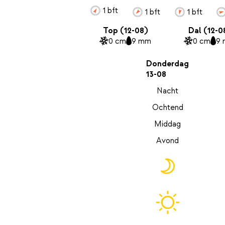
1 bft
1 bft
1 bft
Top (12-08)
Dal (12-0
0 cm
9 mm
0 cm
9
Donderdag
13-08
Nacht
Ochtend
Middag
Avond