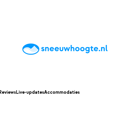
chting
Accommodaties
Tips
Reviews
Live updates
App
Reviews
Live-updates
Accommodaties