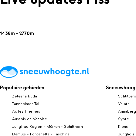
1438m - 2770m
Populaire gebieden
Sneeuwhoogt
Zelezna Ruda
Schlitters
Tannheimer Tal
Valata
Ax les Thermes
Annaberg
Aussois en Vanoise
Syöte
Jungfrau Region - Mürren - Schilthorn
Kiens
Damüls - Fontanella - Faschina
Jungholz