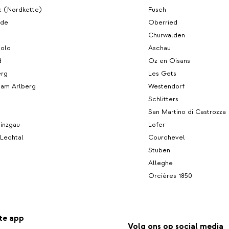
k (Nordkette)
Fusch
ide
Oberried
Churwalden
olo
Aschau
d
Oz en Oisans
erg
Les Gets
 am Arlberg
Westendorf
Schlitters
San Martino di Castrozza
inzgau
Lofer
 Lechtal
Courchevel
Stuben
Alleghe
Orcières 1850
te app
Volg ons op social media