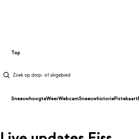
NAAR HOOFDINHOUD
Top 50
Webcams
Wintersportweer
Kaarten
Sneeuwverwa
Sneeuwhoogte
Weer
Webcam
Sneeuwhistorie
Pistekaart
Live updates Fiss