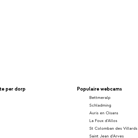
e per dorp
Populaire webcams
Bettmeralp
Schladming
Auris en Oisans
La Foux d'Allos
St Colomban des Villards
Saint Jean d'Arves