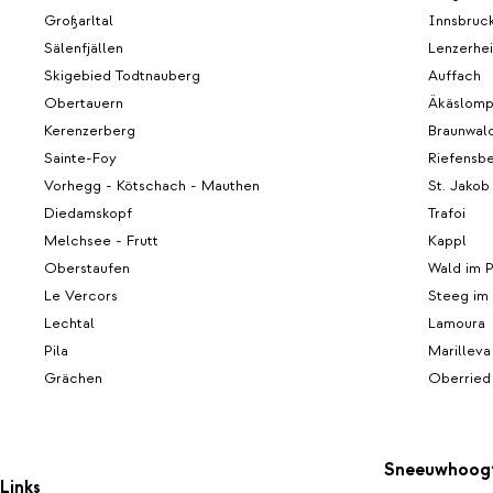
Großarltal
Innsbruc
Sälenfjällen
Lenzerhe
Skigebied Todtnauberg
Auffach
Obertauern
Äkäslomp
Kerenzerberg
Braunwal
Sainte-Foy
Riefensb
Vorhegg - Kötschach - Mauthen
St. Jakob
Diedamskopf
Trafoi
Melchsee - Frutt
Kappl
Oberstaufen
Wald im P
Le Vercors
Steeg im
Lechtal
Lamoura
Pila
Marilleva
Grächen
Oberried
Sneeuwhoog
Links