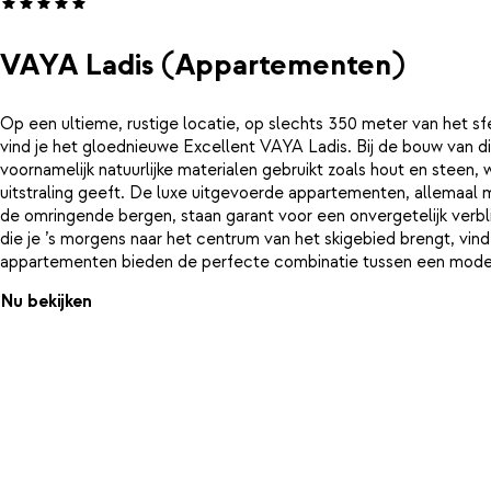
VAYA Ladis (Appartementen)
Op een ultieme, rustige locatie, op slechts 350 meter van het s
vind je het gloednieuwe Excellent VAYA Ladis. Bij de bouw van di
voornamelijk natuurlijke materialen gebruikt zoals hout en steen
uitstraling geeft. De luxe uitgevoerde appartementen, allemaal m
de omringende bergen, staan garant voor een onvergetelijk verbl
die je ’s morgens naar het centrum van het skigebied brengt, vin
appartementen bieden de perfecte combinatie tussen een modern
typisch Oostenrijkse accenten. Ze zijn riant en bieden een hoge 
Nu bekijken
heerlijk zachte bedden kom je helemaal tot rust. Daarnaast is er 
trendy badkamer en open keuken met alle voorzieningen waaron
Na zo'n dagje op de piste en kun je heerlijk relaxen in de luxe we
wat ontspannende baantjes in het verwarmde binnenzwembad of 
rustgevende sauna en Turks stoombad.De trendy lounge van VAYA L
van een traditionele Oostenrijkse berghut. Hier kun je na het skië
een heerlijk drankje bij het knisperende houtvuur. In het charmante
restaurant kun je iedere avond dineren in een fijne setting, maar je 