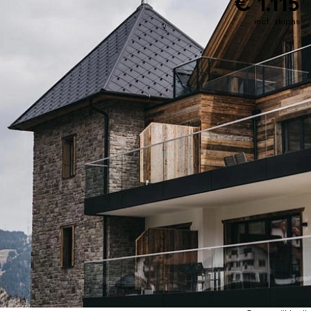
€ 1.115
incl. skipas