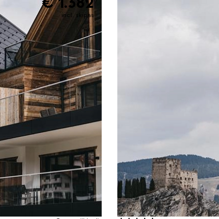
€ 1.382
incl. skipas