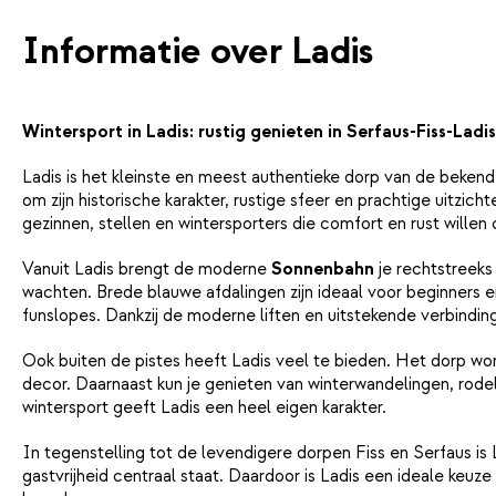
bereiden in de gezellige keuken van je appartement. Wil je in de 
klik dan hier.
Informatie over Ladis
Wintersport in Ladis: rustig genieten in Serfaus-Fiss-Ladis
Ladis is het kleinste en meest authentieke dorp van de beken
om zijn historische karakter, rustige sfeer en prachtige uitzi
gezinnen, stellen en wintersporters die comfort en rust willen
Vanuit Ladis brengt de moderne
Sonnenbahn
je rechtstreeks
wachten. Brede blauwe afdalingen zijn ideaal voor beginners en
funslopes. Dankzij de moderne liften en uitstekende verbinding
Ook buiten de pistes heeft Ladis veel te bieden. Het dorp 
decor. Daarnaast kun je genieten van winterwandelingen, rode
wintersport geeft Ladis een heel eigen karakter.
In tegenstelling tot de levendigere dorpen Fiss en Serfaus is 
gastvrijheid centraal staat. Daardoor is Ladis een ideale keu