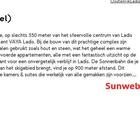
Oostenrijk
Ladis
el)
ie, op slechts 350 meter van het sfeervolle centrum van Ladis
lent VAYA Ladis. Bij de bouw van dit prachtige complex zijn
rialen gebruikt zoals hout en steen, wat het geheel een warme
gevoerde appartementen, alle met een fantastisch uitzicht op de
t voor een onvergetelijk verblijf in Ladis. De Sonnenbahn die je
an het skigebied brengt, vind je op 900 meter afstand. Dit
e kamers & suites die werkelijk van alle gemakken zijn voorzien.
ver een prachtig chic interieur, de fijnste kingsize bedden, een
kon of terras met uitzicht op de omgeving. Daarnaast vind je er
 de lekkere dubbeldikke dekbedden zoals je in Oostenrijk kan
imer als de 2-persoonskamers en bestaan uit: een slaapkamer en
omfortabele bedbank en een volledig ingericht kitchenette
ne en vaatwasser.Na zo'n dagje op de piste en kun je heerlijk
an Vaya Ladis. Trek wat ontspannende baantjes in het verwarmde
ieren weer op in de rustgevende sauna en Turks stoombad.De
s ingericht in de stijl van een traditionele Oostenrijkse berghut