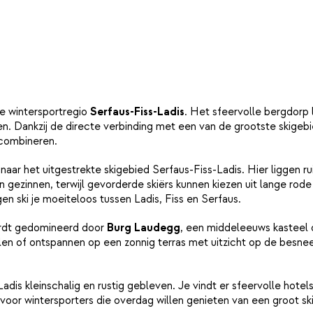
zomer verblijven bij VAYA Ladis
en hier kun je na het skiën en 
knisperende houtvuur. In het c
morgen van een uitgebreid ont
fijne setting.
de wintersportregio
Serfaus-Fiss-Ladis
. Het sfeervolle bergdorp 
chten. Dankzij de directe verbinding met een van de grootste skige
 combineren.
 naar het uitgestrekte skigebied Serfaus-Fiss-Ladis. Hier liggen 
 gezinnen, terwijl gevorderde skiërs kunnen kiezen uit lange rode
en ski je moeiteloos tussen Ladis, Fiss en Serfaus.
wordt gedomineerd door
Burg Laudegg
, een middeleeuws kasteel d
len of ontspannen op een zonnig terras met uitzicht op de besne
Ladis kleinschalig en rustig gebleven. Je vindt er sfeervolle hote
ze voor wintersporters die overdag willen genieten van een groot 