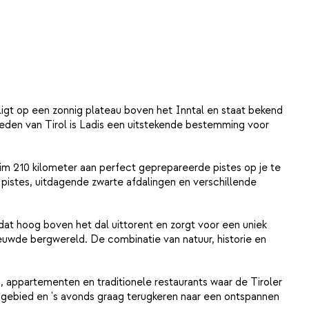
voor of na het diner genieten van een heerlijk drankje bij het
harmante en stijlvol ingerichte restaurant geniet je iedere
bijtbuffet en kun je iedere avond (tegen betaling) dineren in een
ligt op een zonnig plateau boven het Inntal en staat bekend
bieden van Tirol is Ladis een uitstekende bestemming voor
ruim 210 kilometer aan perfect geprepareerde pistes op je te
 pistes, uitdagende zwarte afdalingen en verschillende
at hoog boven het dal uittorent en zorgt voor een uniek
euwde bergwereld. De combinatie van natuur, historie en
ls, appartementen en traditionele restaurants waar de Tiroler
skigebied en 's avonds graag terugkeren naar een ontspannen