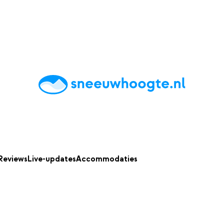
chting
Accommodaties
Tips
Reviews
Live updates
App
Reviews
Live-updates
Accommodaties