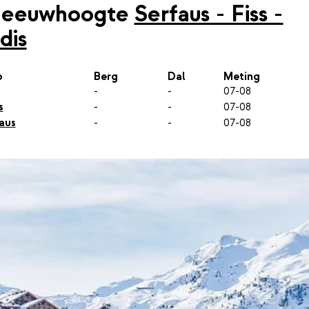
neeuwhoogte
Serfaus - Fiss -
dis
p
Berg
Dal
Meting
-
-
07-08
s
-
-
07-08
aus
-
-
07-08