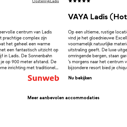
Oostenrijk
Ladis
VAYA Ladis (Hot
feervolle centrum van Ladis
Op een ultieme, rustige locat
t prachtige complex zijn
vind je het gloednieuwe Excel
, wat het geheel een warme
voornamelijk natuurlijke mate
et een fantastisch uitzicht op
uitstraling geeft. De luxe uit
ijf in Ladis. De Sonnenbahn
omringende bergen, staan garan
d je op 900 meter afstand. De
’s morgens naar het centrum v
e inrichting met traditionele
bijzondere resort bied je chiqu
kwaliteit van comfort. Op de
Elke kamer of suite beschikt o
Nu bekijken
een fijne, luxe woonkamer, een
stijlvolle badkamer en een bal
der een Nespresso machine.
uiteraard kingsize bedden met
llness van VAYA Ladis. Trek
verwachten. De suites zijn ru
warm je spieren weer op in de
een woonkamer met een hele c
Meer aanbevolen accommodaties
adis is ingericht in de stijl
met koelkast, Nespresso machi
n en na het diner genieten van
relaxen in de luxe wellness v
 en stijlvol ingerichte
binnenzwembad of warm je sp
kunt natuurlijk ook zelf iets
trendy lounge van VAYA Ladis i