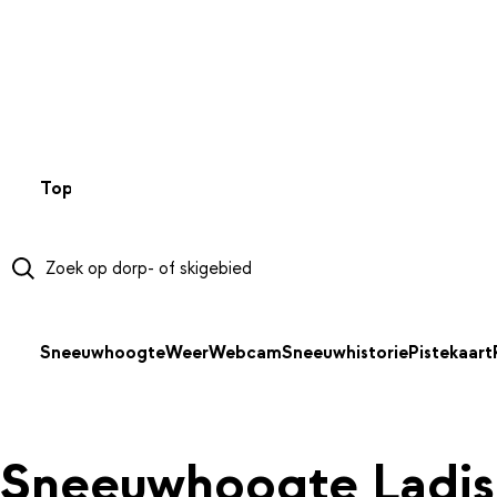
NAAR HOOFDINHOUD
Top 50
Webcams
Wintersportweer
Kaarten
Sneeuwverwa
Sneeuwhoogte
Weer
Webcam
Sneeuwhistorie
Pistekaart
Sneeuwhoogte Ladis