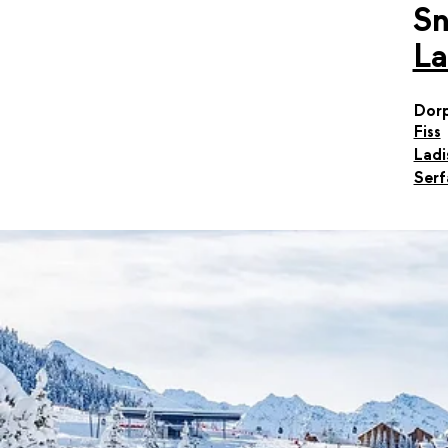
S
La
Dor
Fiss
Ladi
Serf