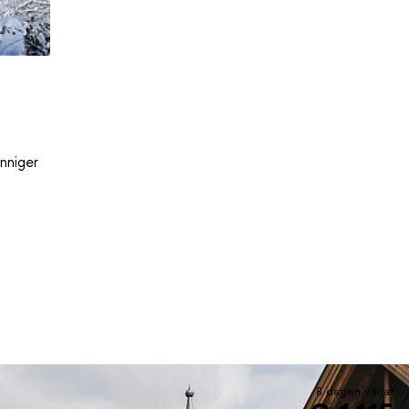
nniger
8 dagen vanaf