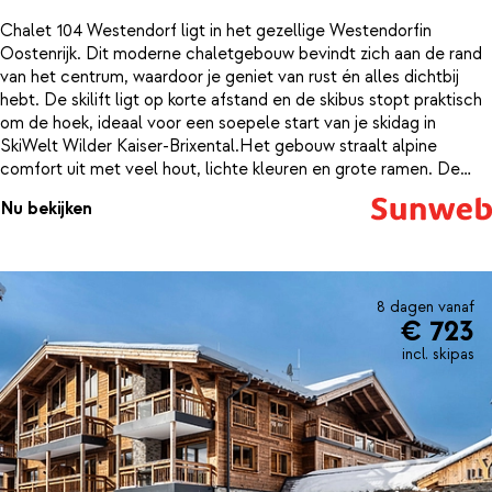
Chalet 104 Westendorf ligt in het gezellige Westendorfin
Oostenrijk. Dit moderne chaletgebouw bevindt zich aan de rand
van het centrum, waardoor je geniet van rust én alles dichtbij
hebt. De skilift ligt op korte afstand en de skibus stopt praktisch
om de hoek, ideaal voor een soepele start van je skidag in
SkiWelt Wilder Kaiser-Brixental.Het gebouw straalt alpine
comfort uit met veel hout, lichte kleuren en grote ramen. De
appartementen zijn ruim en modern ingericht, met een fijne
Nu bekijken
zithoek, comfortabele slaapkamers en een compleet uitgeruste
keuken. Vanaf het balkon of terras kijk je uit over het dorp of de
omliggende bergen, terwijl binnen de warme houttinten zorgen
voor een knusse sfeer na een dag in de sneeuw.Voor
wintersporters is het hier extra prettig: er is een skiberging met
8 dagen vanaf
€ 723
schoenverwarmers, zodat je elke ochtend warme skischoenen
aantrekt. Parkeren kan in de parkeergarage en de centrale
incl. skipas
receptie ligt op 50 meter lopen bij Chalet 149. Het centrum van
Westendorf bereik je binnen enkele minuten, net als restaurants
en een supermarkt.Na een dag op de pistes van SkiWelt, waar
brede afdalingen en gezellige berghutten op je wachten, kom je
hier heerlijk tot rust. Een plek waar je met een warm drankje nog
even nageniet van de bergen om je heen.