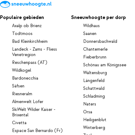
Populaire gebieden
Sneeuwhoogte per dorp
Axalp ob Brienz
Wildhaus
Todtmoos
Saanen
Bad Kleinkirchheim
Donnersbachwald
Landeck - Zams - Fliess
Chantemerle
Venetregion
Fieberbrunn
Reschenpass (AT)
Schönau am Königssee
Wildkogel
Waltensburg
Bardonecchia
Längenfeld
Säfsen
Schattwald
Riesneralm
Schladming
Almenwelt Lofer
Naters
SkiWelt Wilder Kaiser -
Orsa
Brixental
Heiligenblut
Civetta
Winterberg
Espace San Bernardo (Fr)