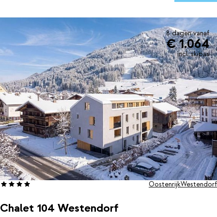
8 dagen vanaf
€ 1.064
incl. skipas
Oostenrijk
Westendorf
Chalet 104 Westendorf