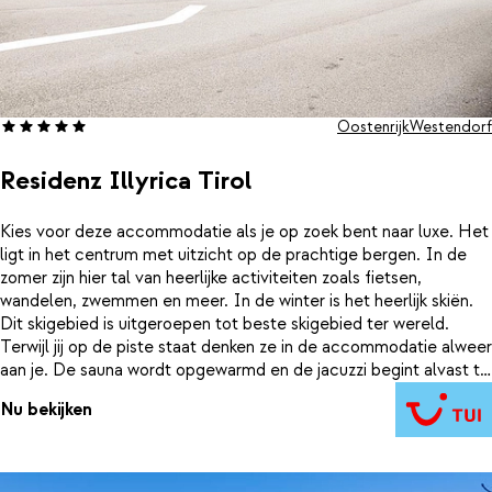
Oostenrijk
Westendorf
Residenz Illyrica Tirol
Kies voor deze accommodatie als je op zoek bent naar luxe. Het
ligt in het centrum met uitzicht op de prachtige bergen. In de
zomer zijn hier tal van heerlijke activiteiten zoals fietsen,
wandelen, zwemmen en meer. In de winter is het heerlijk skiën.
Dit skigebied is uitgeroepen tot beste skigebied ter wereld.
Terwijl jij op de piste staat denken ze in de accommodatie alweer
aan je. De sauna wordt opgewarmd en de jacuzzi begint alvast te
bubbelen. Je slaapt in comfortabele appartementen en iedere
Nu bekijken
ochtend is er de mogelijkheid om verse broodjes te bestellen.