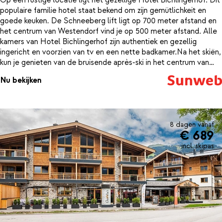
Op een rustige locatie ligt het gezellige Hotel Bichlingerhof. Dit
populaire familie hotel staat bekend om zijn gemütlichkeit en
goede keuken. De Schneeberg lift ligt op 700 meter afstand en
het centrum van Westendorf vind je op 500 meter afstand. Alle
kamers van Hotel Bichlingerhof zijn authentiek en gezellig
ingericht en voorzien van tv en een nette badkamer.Na het skiën,
kun je genieten van de bruisende après-ski in het centrum van
Westendorf, of weer terug naar het sfeervolle Hotel
Nu bekijken
Bichlingerhof waar je onder het genot van een drankje in de
knusse bar weer bijkomt van weer een mooie dag in de Alpen.
Voor wat meer ontspanning duik je het wellnesscenter in, waar je
weer helemaal opwarmt in de sauna, het solarium of het Turks
stoombad. In het restaurant dat in traditionele Tiroler stijl is
8 dagen vanaf
€ 689
ingericht kun je genieten van heerlijke Oostenrijkse specialiteiten.
incl. skipas