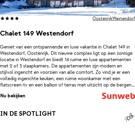
Oostenrijk
Westendorf
Chalet 149 Westendorf
Geniet van een ontspannende en luxe vakantie in Chalet 149 in
Westendorf, Oostenrijk. Dit nieuwe complex ligt op een zonnige
locatie in Westendorf en biedt 14 ruime en luxe appartementen
met 2 of 3 slaapkamers. De appartementen zijn modern en
stijlvol ingericht en voorzien van alle comfort. Zo vind je er een
volledig ingerichte keuken, een ruime woonkamer met een
flatscreen-tv en een balkon of terras met uitzicht op de bergen.
Sommige appartementen hebben zelfs een eigen
Nu bekijken
infraroodcabine voor een ontspannen momentje na een dag op
de piste. Chalet 149 ligt op slechts 3 minuten lopen van de
skilift, waardoor je snel en gemakkelijk het skigebied in kunt. Ook
IN DE SPOTLIGHT
het centrum van Westendorf is op loopafstand gelegen, waar je
tal van restaurants, bars en winkels vindt.