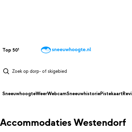
NAAR HOOFDINHOUD
Top 50
Webcams
Wintersportweer
Kaarten
Sneeuwverwacht
Sneeuwhoogte
Weer
Webcam
Sneeuwhistorie
Pistekaart
Rev
Accommodaties Westendorf