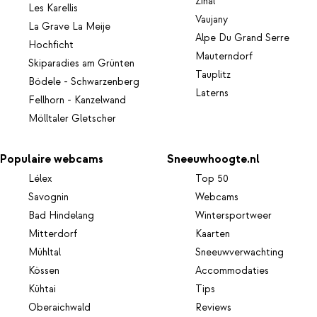
Zinal
Les Karellis
Vaujany
La Grave La Meije
Alpe Du Grand Serre
Hochficht
Mauterndorf
Skiparadies am Grünten
Tauplitz
Bödele - Schwarzenberg
Laterns
Fellhorn - Kanzelwand
Mölltaler Gletscher
Populaire webcams
Sneeuwhoogte.nl
Lélex
Top 50
Savognin
Webcams
Bad Hindelang
Wintersportweer
Mitterdorf
Kaarten
Mühltal
Sneeuwverwachting
Kössen
Accommodaties
Kühtai
Tips
Oberaichwald
Reviews