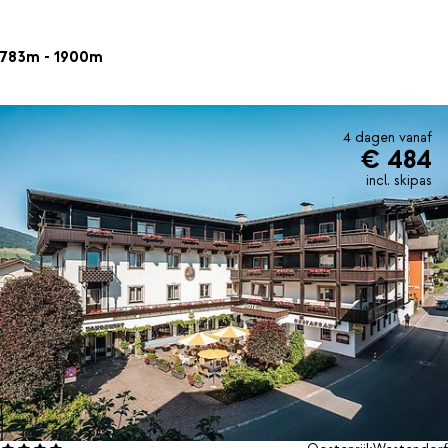
783m - 1900m
4 dagen vanaf
€ 484
incl. skipas