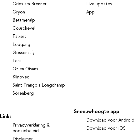
Gries am Brenner
Live updates
Gryon
App
Bettmeralp
Courchevel
Falkert
Leogang
Gossensaß
Lenk
Oz en Oisans
Klínovec
Saint François Longchamp
Sörenberg
Sneeuwhoogte app
Links
Download voor Android
Privacyverklaring &
Download voor iOS
cookiebeleid
Disclaimer