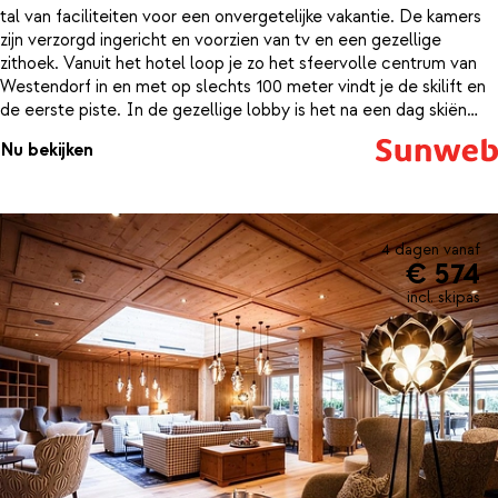
tal van faciliteiten voor een onvergetelijke vakantie. De kamers
zijn verzorgd ingericht en voorzien van tv en een gezellige
zithoek. Vanuit het hotel loop je zo het sfeervolle centrum van
Westendorf in en met op slechts 100 meter vindt je de skilift en
de eerste piste. In de gezellige lobby is het na een dag skiën
heerlijk bijkomen bij het knisperende haardvuur. Zin in om te
Nu bekijken
relaxen? In het binnenzwembad van Hotel Jakobwirt kun je nog
wat ontspannende baantjes trekken. De aanwezige wellness
faciliteiten zoals: de sauna en de infrarood cabine zullen ervoor
zorgen dat je helemaal kan bijtanken van een vermoeiende dag in
de bergen.
4 dagen vanaf
€ 574
incl. skipas