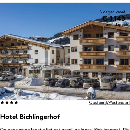
8 dagen vanaf
€ 1.143
incl. skipas
Oostenrijk
Westendorf
Hotel Bichlingerhof