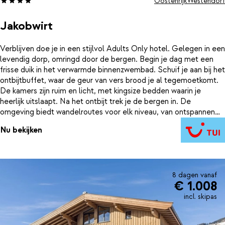
Oostenrijk
Westendorf
Jakobwirt
Verblijven doe je in een stijlvol Adults Only hotel. Gelegen in een
levendig dorp, omringd door de bergen. Begin je dag met een
frisse duik in het verwarmde binnenzwembad. Schuif je aan bij het
ontbijtbuffet, waar de geur van vers brood je al tegemoetkomt.
De kamers zijn ruim en licht, met kingsize bedden waarin je
heerlijk uitslaapt. Na het ontbijt trek je de bergen in. De
omgeving biedt wandelroutes voor elk niveau, van ontspannen
themapaden tot stevige bergtochten. Na een actieve dag is het
Nu bekijken
tijd om te ontspannen. Laat je spieren tot rust komen in de sauna
of het stoombad. ’s Avonds schuif je aan in het restaurant voor
een diner met streek- en internationale gerechten. Sluit de dag
af met een kleurrijke cocktail in de bar (alleen in de winter
geopend). Hier komen rust, comfort en natuur samen voor een
8 dagen vanaf
€ 1.008
ontspannen vakantie in de bergen.
incl. skipas