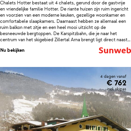
Chalets Hotter bestaat uit 4 chalets, gerund door de gastvrije
en vriendelijke familie Hotter. De riante huizen zijn ruim ingericht
en voorzien van een moderne keuken, gezellige woonkamer en
comfortabele slaapkamers. Daarnaast hebben ze allemaal een
ruim balkon met zitje en een heel mooi uitzicht op de
besneeuwde bergtoppen. De Karspitzbahn, die je naar het
centrum van het skigebied Zillertal Arna brengt ligt direct naast
de chalets. Na een mooie dag in de frisse berglucht, kun je weer
Nu bekijken
helemaal bijkomen in het sfeervolle chalet. Maak zelf een diner
klaar in de compleet uitgeruste keuken of ga lekker een avondje
uit eten. Op nog geen 150 meter van Feriendorf Joggler Hotter
vind je een gezellig en authentiek restaurant waar je de lekkerste
Tiroolse specialiteiten kunt proeven.
4 dagen vanaf
€ 762
incl. skipas