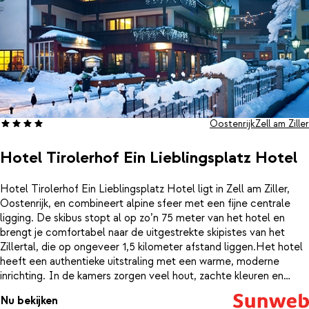
Oostenrijk
Zell am Ziller
Hotel Tirolerhof Ein Lieblingsplatz Hotel
Hotel Tirolerhof Ein Lieblingsplatz Hotel ligt in Zell am Ziller,
Oostenrijk, en combineert alpine sfeer met een fijne centrale
ligging. De skibus stopt al op zo’n 75 meter van het hotel en
brengt je comfortabel naar de uitgestrekte skipistes van het
Zillertal, die op ongeveer 1,5 kilometer afstand liggen.Het hotel
heeft een authentieke uitstraling met een warme, moderne
inrichting. In de kamers zorgen veel hout, zachte kleuren en
comfortabele bedden voor een knusse bergsfeer. Na een
Nu bekijken
actieve dag in de sneeuw is het fijn thuiskomen, met uitzicht op