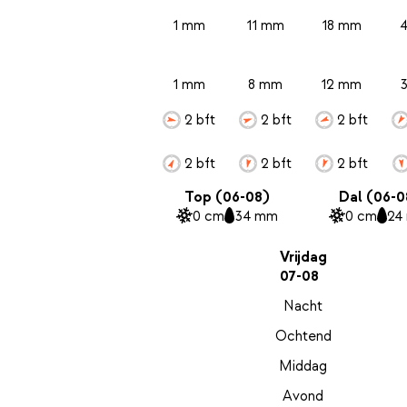
1 mm
11 mm
18 mm
1 mm
8 mm
12 mm
2 bft
2 bft
2 bft
2 bft
2 bft
2 bft
Top (06-08)
Dal (06-0
0 cm
34 mm
0 cm
24
Vrijdag
07-08
Nacht
Ochtend
Middag
Avond