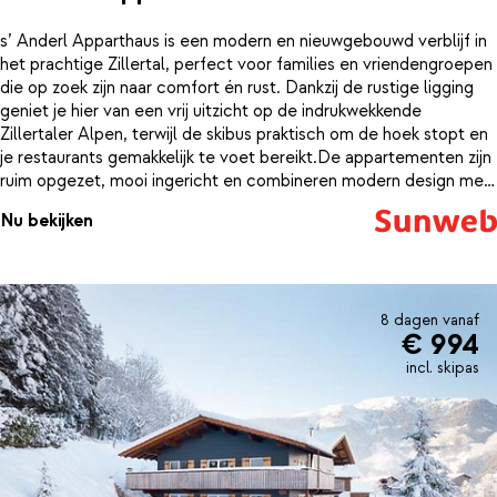
s’ Anderl Apparthaus is een modern en nieuwgebouwd verblijf in
het prachtige Zillertal, perfect voor families en vriendengroepen
die op zoek zijn naar comfort én rust. Dankzij de rustige ligging
geniet je hier van een vrij uitzicht op de indrukwekkende
Zillertaler Alpen, terwijl de skibus praktisch om de hoek stopt en
je restaurants gemakkelijk te voet bereikt.De appartementen zijn
ruim opgezet, mooi ingericht en combineren modern design met
een warm, traditioneel tintje. Elk appartement beschikt over een
Nu bekijken
eigen balkon, ideaal om even te ontspannen na een dag in de
sneeuw. s’ Anderl Apparthaus is de ideale plek om tot rust te
komen en volop te genieten van de mooie omgeving.
8 dagen vanaf
€ 994
incl. skipas