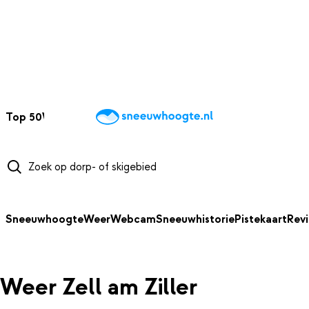
NAAR HOOFDINHOUD
Top 50
Webcams
Wintersportweer
Kaarten
Sneeuwverwacht
Sneeuwhoogte
Weer
Webcam
Sneeuwhistorie
Pistekaart
Rev
Weer Zell am Ziller