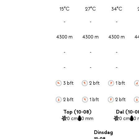
15°C
27°C
34°C
-
-
-
4300 m
4300 m
4300 m
4
-
-
-
-
-
-
3 bft
2 bft
1 bft
2 bft
1 bft
2 bft
Top (10-08)
Dal (10-0
0 cm
0 mm
0 cm
0
Dinsdag