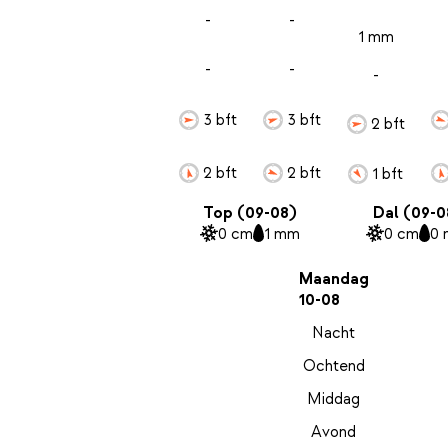
-
-
1 mm
-
-
-
3 bft
3 bft
2 bft
2 bft
2 bft
1 bft
Top (09-08)
Dal (09-0
0 cm
1 mm
0 cm
0
Maandag
10-08
Nacht
Ochtend
Middag
Avond