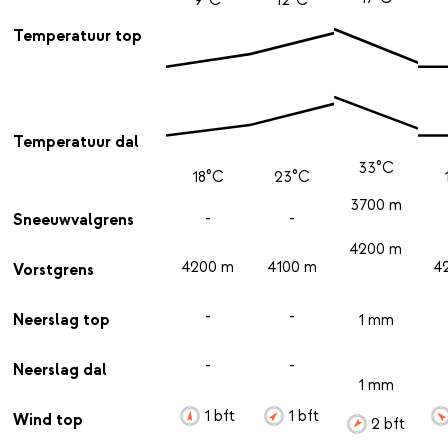
Temperatuur top
Temperatuur dal
33°C
18°C
23°C
3700 m
-
-
Sneeuwvalgrens
4200 m
4200 m
4100 m
4
Vorstgrens
-
-
Neerslag top
1 mm
-
-
Neerslag dal
1 mm
1 bft
1 bft
Wind top
2 bft