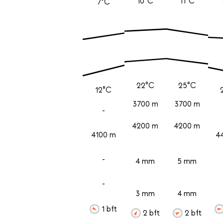
10°C
11°C
7°C
22°C
25°C
12°C
3700 m
3700 m
-
4200 m
4200 m
4100 m
4
-
4 mm
5 mm
-
3 mm
4 mm
1 bft
2 bft
2 bft