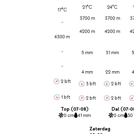
21°C
24°C
17°C
3700 m
3700 m
3
-
4200 m
4200 m
4
4300 m
-
5 mm
31 mm
-
4 mm
22 mm
2 bft
3 bft
2 bft
1 bft
2 bft
2 bft
Top (07-08)
Dal (07-0
0 cm
41 mm
0 cm
30
Zaterdag