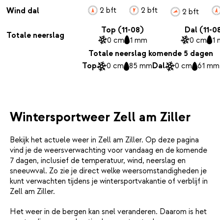
2 bft
2 bft
Wind dal
2 bft
Top (11-08)
Dal (11-0
Totale neerslag
0 cm
1 mm
0 cm
1
Totale neerslag komende 5 dagen
Top
0 cm
85 mm
Dal
0 cm
61 mm
Wintersportweer Zell am Ziller
Bekijk het actuele weer in Zell am Ziller. Op deze pagina
vind je de weersverwachting voor vandaag en de komende
7 dagen, inclusief de temperatuur, wind, neerslag en
sneeuwval. Zo zie je direct welke weersomstandigheden je
kunt verwachten tijdens je wintersportvakantie of verblijf in
Zell am Ziller.
Het weer in de bergen kan snel veranderen. Daarom is het