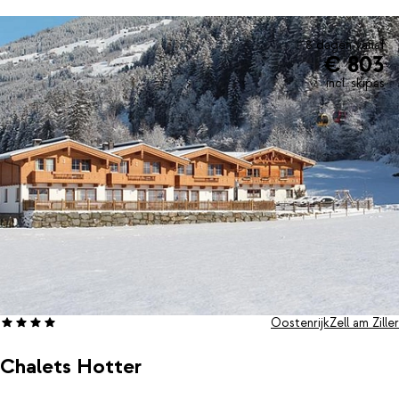
8 dagen vanaf
€ 803
incl. skipas
Oostenrijk
Zell am Ziller
Chalets Hotter