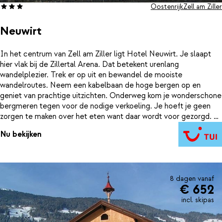
Oostenrijk
Zell am Ziller
Neuwirt
In het centrum van Zell am Ziller ligt Hotel Neuwirt. Je slaapt
hier vlak bij de Zillertal Arena. Dat betekent urenlang
wandelplezier. Trek er op uit en bewandel de mooiste
wandelroutes. Neem een kabelbaan de hoge bergen op en
geniet van prachtige uitzichten. Onderweg kom je wonderschone
bergmeren tegen voor de nodige verkoeling. Je hoeft je geen
zorgen te maken over het eten want daar wordt voor gezorgd. Bij
Neuwirt verblijf je op basis van halfpension en krijg je naast het
Nu bekijken
uitgebreide ontbijt ook een heerlijk diner inclusief 2 drankjes. Dat
wordt deze zomer genieten in Oostenrijk.
8 dagen vanaf
€ 652
incl. skipas