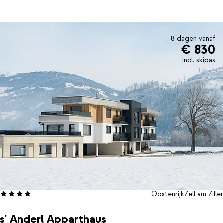
de besneeuwde omgeving en alle comfort die je nodig hebt om
te ontspannen.Na het skiën lonkt de wellnessruimte met sauna,
infraroodcabine en Turks stoombad. Hier warm je weer helemaal
op voordat je aanschuift in het gezellige a-la-carte restaurant. Bij
8 dagen vanaf
€ 830
halfpension geniet je ’s ochtends van een uitgebreid
ontbijtbuffet en ’s avonds van een verzorgd meergangendiner,
incl. skipas
met aandacht voor regionale producten. Voor een drankje na
afloop kun je terecht in de bar.Dankzij de centrale ligging wandel
je zo het dorp in voor winkels of een korte avondwandeling. Sluit
de dag af in de relaxruimte en droom alvast weg bij de gedachte
aan de eerste bochten van morgen in de verse sneeuw.
Oostenrijk
Zell am Ziller
s' Anderl Apparthaus