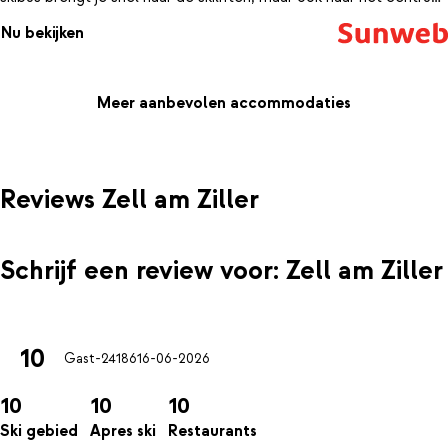
van Zell am Ziller. Of je nu je dagen door gaat brengen over de
Nu bekijken
pistes zoevend of de rest van de omgeving wilt ontdekken; je
onbezorgde vakantie start bij aankomst in Appartementen
Pfisterhof.
Meer aanbevolen accommodaties
Reviews Zell am Ziller
Schrijf een review voor: Zell am Ziller
10
Gast-24186
16-06-2026
10
10
10
Ski gebied
Apres ski
Restaurants