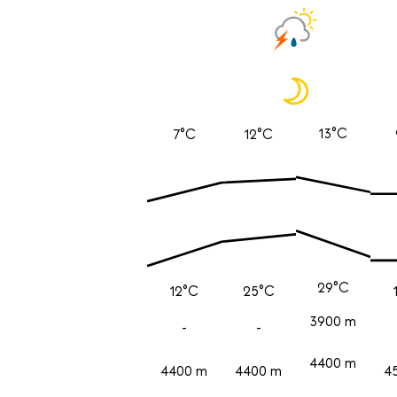
13°C
7°C
12°C
29°C
12°C
25°C
3900 m
-
-
4400 m
4400 m
4400 m
4