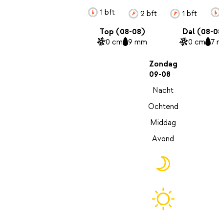
1 bft
2 bft
1 bft
Top (08-08)
Dal (08-0
0 cm
9 mm
0 cm
7
Zondag
09-08
Nacht
Ochtend
Middag
Avond