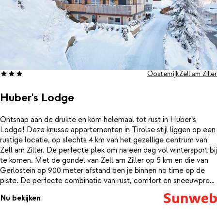
Oostenrijk
Zell am Ziller
Huber's Lodge
Ontsnap aan de drukte en kom helemaal tot rust in Huber's
Lodge! Deze knusse appartementen in Tirolse stijl liggen op een
rustige locatie, op slechts 4 km van het gezellige centrum van
Zell am Ziller. De perfecte plek om na een dag vol wintersport bij
te komen. Met de gondel van Zell am Ziller op 5 km en die van
Gerlostein op 900 meter afstand ben je binnen no time op de
piste. De perfecte combinatie van rust, comfort en sneeuwpret!
Daarnaast stopt de skibus op slechts 50 meter afstand van
Nu bekijken
Huber's Lodge.