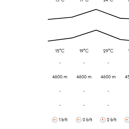
15°C
19°C
29°C
-
-
-
4600 m
4600 m
4600 m
4
-
-
-
-
-
-
1 bft
0 bft
2 bft