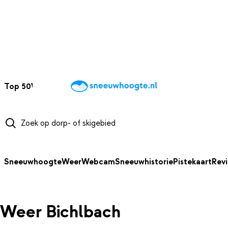
NAAR HOOFDINHOUD
Top 50
Webcams
Wintersportweer
Kaarten
Sneeuwverwacht
Sneeuwhoogte
Weer
Webcam
Sneeuwhistorie
Pistekaart
Rev
Weer Bichlbach