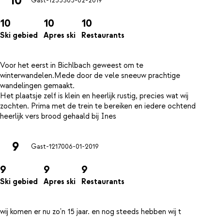
10
Gast-12553
05-02-2019
10
10
10
Ski gebied
Apres ski
Restaurants
Voor het eerst in Bichlbach geweest om te
winterwandelen.Mede door de vele sneeuw prachtige
wandelingen gemaakt.
Het plaatsje zelf is klein en heerlijk rustig, precies wat wij
zochten. Prima met de trein te bereiken en iedere ochtend
9
Gast-12170
06-01-2019
9
9
9
Ski gebied
Apres ski
Restaurants
wij komen er nu zo'n 15 jaar. en nog steeds hebben wij t