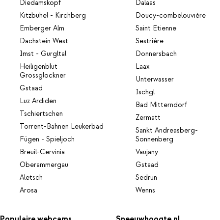
Diedamskopf
Dalaas
Kitzbühel - Kirchberg
Doucy-combelouvière
Emberger Alm
Saint Etienne
Dachstein West
Sestrière
Imst - Gurgltal
Donnersbach
Heiligenblut
Laax
Grossglockner
Unterwasser
Gstaad
Ischgl
Luz Ardiden
Bad Mitterndorf
Tschiertschen
Zermatt
Torrent-Bahnen Leukerbad
Sankt Andreasberg-
Fügen - Spieljoch
Sonnenberg
Breuil-Cervinia
Vaujany
Oberammergau
Gstaad
Aletsch
Sedrun
Arosa
Wenns
Populaire webcams
Sneeuwhoogte.nl