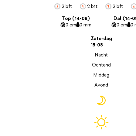
2 bft
2 bft
2 bft
Top (14-08)
Dal (14-0
0 cm
0 mm
0 cm
0
Zaterdag
15-08
Nacht
Ochtend
Middag
Avond