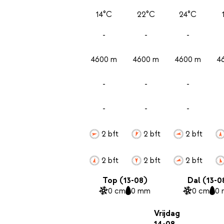
14°C
22°C
24°C
-
-
-
4600 m
4600 m
4600 m
4
-
-
-
-
-
-
2 bft
2 bft
2 bft
2 bft
2 bft
2 bft
Top (13-08)
Dal (13-0
0 cm
0 mm
0 cm
0
Vrijdag