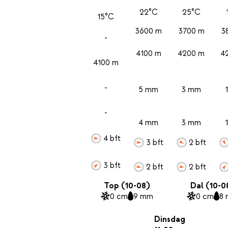
22°C
25°C
15°C
3600 m
3700 m
3
-
4100 m
4200 m
4
4100 m
-
5 mm
3 mm
-
4 mm
3 mm
4 bft
3 bft
2 bft
3 bft
2 bft
2 bft
Top (10-08)
Dal (10-0
0 cm
9 mm
0 cm
8
Dinsdag