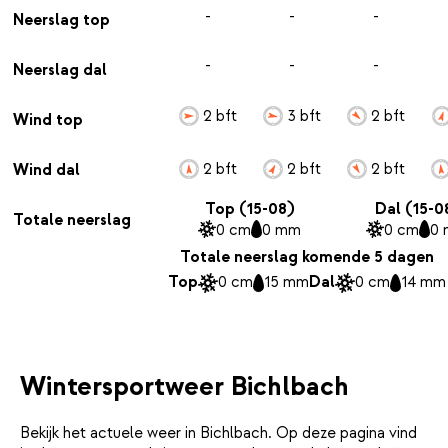
-
-
-
Neerslag top
-
-
-
Neerslag dal
2 bft
3 bft
2 bft
Wind top
2 bft
2 bft
2 bft
Wind dal
Top (15-08)
Dal (15-0
Totale neerslag
0 cm
0 mm
0 cm
0
Totale neerslag komende 5 dagen
Top
0 cm
15 mm
Dal
0 cm
14 mm
Wintersportweer Bichlbach
Bekijk het actuele weer in Bichlbach. Op deze pagina vind