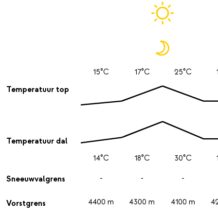
15°C
17°C
25°C
Temperatuur top
Temperatuur dal
14°C
18°C
30°C
-
-
-
Sneeuwvalgrens
4400 m
4300 m
4100 m
4
Vorstgrens