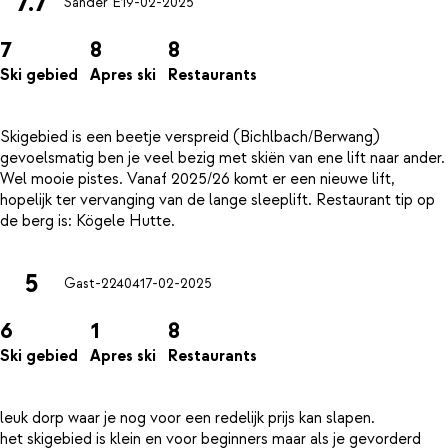
7.7
Sander E
19-02-2025
7
8
8
Ski gebied
Apres ski
Restaurants
Skigebied is een beetje verspreid (Bichlbach/Berwang)
gevoelsmatig ben je veel bezig met skiën van ene lift naar ander.
Wel mooie pistes. Vanaf 2025/26 komt er een nieuwe lift,
hopelijk ter vervanging van de lange sleeplift. Restaurant tip op
5
Gast-22404
17-02-2025
6
1
8
Ski gebied
Apres ski
Restaurants
leuk dorp waar je nog voor een redelijk prijs kan slapen.
het skigebied is klein en voor beginners maar als je gevorderd