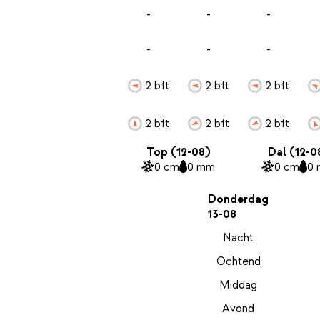
-
-
-
-
-
-
2 bft
2 bft
2 bft
2 bft
2 bft
2 bft
Top (12-08)
Dal (12-0
0 cm
0 mm
0 cm
0
Donderdag
13-08
Nacht
Ochtend
Middag
Avond