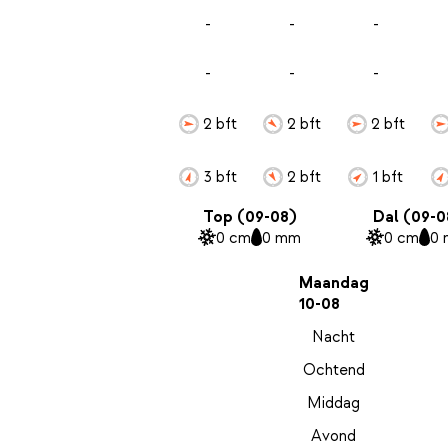
-
-
-
-
-
-
2 bft
2 bft
2 bft
3 bft
2 bft
1 bft
Top (09-08)
Dal (09-0
0 cm
0 mm
0 cm
0
Maandag
10-08
Nacht
Ochtend
Middag
Avond