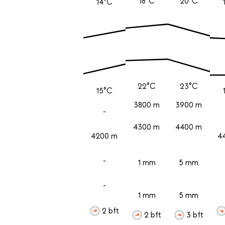
18°C
20°C
14°C
22°C
23°C
15°C
3800 m
3900 m
-
4300 m
4400 m
4200 m
4
-
1 mm
5 mm
-
1 mm
5 mm
2 bft
2 bft
3 bft