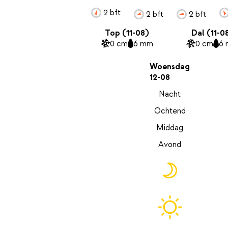
2 bft
2 bft
2 bft
Top (11-08)
Dal (11-0
0 cm
6 mm
0 cm
6
Woensdag
12-08
Nacht
Ochtend
Middag
Avond