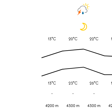
13°C
20°C
22°C
13°C
23°C
26°C
-
-
-
4200 m
4300 m
4300 m
4