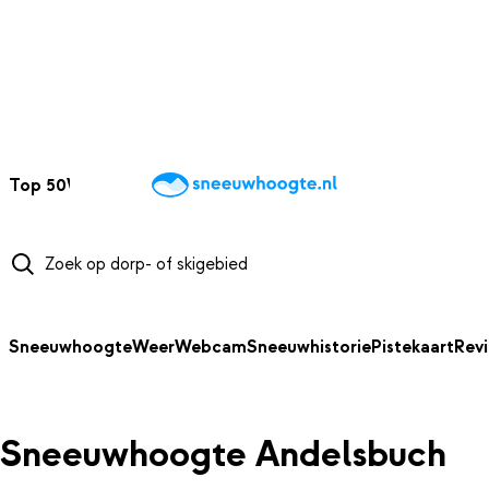
NAAR HOOFDINHOUD
Top 50
Webcams
Wintersportweer
Kaarten
Sneeuwverwacht
Sneeuwhoogte
Weer
Webcam
Sneeuwhistorie
Pistekaart
Rev
Sneeuwhoogte Andelsbuch