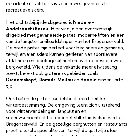
een ideale uitvalsbasis is voor zowel gezinnen als
recreatieve skiërs.
Het dichtstbijzijnde skigebied is
Niedere –
Andelsbuch/Bezau
. Hier vind je een overzichtelijk
skigebied met gevarieerde pistes, moderne liften en een
van de langste familieafdalingen van het Bregenzerwald.
De brede pistes zijn perfect voor beginners en gezinnen,
terwijl ervaren skiërs kunnen genieten van sportievere
afdalingen en prachtige uitzichten over de besneeuwde
bergwereld. Wie tijdens de vakantie meer afwisseling
zoekt, bereikt ook grotere skigebieden zoals
Diedamskopf
,
Damüls-Mellau
en
Bödele
binnen korte
tijd.
Ook buiten de piste is Andelsbuch een heerlijke
winterbestemming. De omgeving leent zich uitstekend
voor winterwandelingen, langlaufen en
sneeuwschoentochten door het stille landschap van het
Bregenzerwald. In de gezellige berghutten en restaurants
proef je lokale specialiteiten, terwijl de gastvrije sfeer