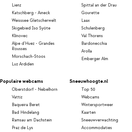
Lienz
Spittal an der Drau
Katschberg - Aineck
Gourette
Weisssee Gletscherwelt
Laax
Skigebied Iso Syöte
Schulenberg
Klínovec
Val Thorens
Alpe d'Huez - Grandes
Bardonecchia
Rousses
Arolla
Morschach-Stoos
Emberger Alm
Luz Ardiden
Populaire webcams
Sneeuwhoogte.nl
Oberstdorf - Nebelhorn
Top 50
Vattiz
Webcams
Baqueira Beret
Wintersportweer
Bad Hindelang
Kaarten
Ramsau am Dachstein
Sneeuwverwachting
Praz de Lys
Accommodaties