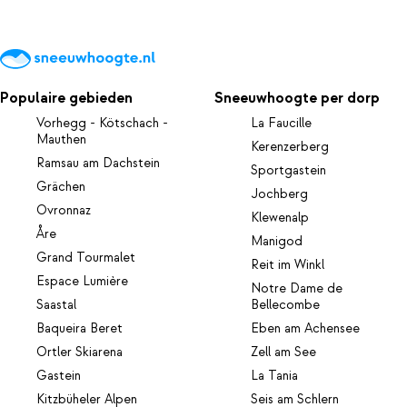
Populaire gebieden
Sneeuwhoogte per dorp
Vorhegg - Kötschach -
La Faucille
Mauthen
Kerenzerberg
Ramsau am Dachstein
Sportgastein
Grächen
Jochberg
Ovronnaz
Klewenalp
Åre
Manigod
Grand Tourmalet
Reit im Winkl
Espace Lumière
Notre Dame de
Saastal
Bellecombe
Baqueira Beret
Eben am Achensee
Ortler Skiarena
Zell am See
Gastein
La Tania
Kitzbüheler Alpen
Seis am Schlern