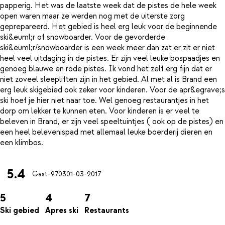
papperig. Het was de laatste week dat de pistes de hele week
open waren maar ze werden nog met de uiterste zorg
geprepareerd. Het gebied is heel erg leuk voor de beginnende
ski&euml;r of snowboarder. Voor de gevorderde
ski&euml;r/snowboarder is een week meer dan zat er zit er niet
heel veel uitdaging in de pistes. Er zijn veel leuke bospaadjes en
genoeg blauwe en rode pistes. Ik vond het zelf erg fijn dat er
niet zoveel sleepliften zijn in het gebied. Al met al is Brand een
erg leuk skigebied ook zeker voor kinderen. Voor de apr&egrave;s
ski hoef je hier niet naar toe. Wel genoeg restaurantjes in het
dorp om lekker te kunnen eten. Voor kinderen is er veel te
beleven in Brand, er zijn veel speeltuintjes ( ook op de pistes) en
een heel belevenispad met allemaal leuke boerderij dieren en
5.4
Gast-9703
01-03-2017
5
4
7
Ski gebied
Apres ski
Restaurants