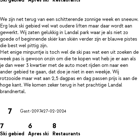
Ski gebied
Apres ski
Restaurants
We zijn net terug van een schitterende zonnige week en sneeuw.
Erg leuk ski gebied wel wat oudere liften maar daar wordt aan
gewerkt. Wij zaten gelukkig in Landal park waar je als niet zo
goede of beginnende skiër kan skiën verder zijn er blauwe pistes
die best wel pittig zijn.
Het enige minpuntje is toch wel de ski pas wat een uit zoeken de
week pas is gewoon onzin om die te kopen wat heb je er aan als
je dan weer 3 kwartier met de auto moet rijden om naar een
ander gebied te gaan, dat doe je niet in een weekje. Wij
rotzooide maar wat aan 2,5 dagpas en dag passen prijs is aan de
hoge kant. We komen zeker terug in het prachtige Landal
7
Gast-20974
27-02-2024
7
6
8
Ski gebied
Apres ski
Restaurants