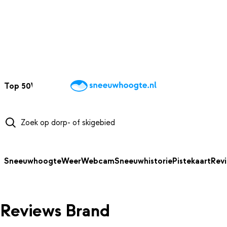
NAAR HOOFDINHOUD
Top 50
Webcams
Wintersportweer
Kaarten
Sneeuwverwacht
Sneeuwhoogte
Weer
Webcam
Sneeuwhistorie
Pistekaart
Rev
Reviews Brand