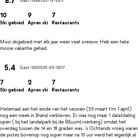
8.7
Gast-10445
20-12-2017
10
9
7
Ski gebied
Apres ski
Restaurants
Mooi skigebied met elk jaar weer veel sneeuw. Heb een hele
5.4
Gast-10055
29-03-2017
7
2
7
Ski gebied
Apres ski
Restaurants
Helemaal aan het einde van het seizoen (25 maart t/m 1 april)
nog een week in Brand verbleven. Er was nog maar 1 dalafdaling
open ( bij het landalpark bij de B&uuml;rserberg) omdat het
overdag tussen de 14 en 18 graden was. 's Ochtends vroeg waren
de pistes bovenop nog super maar na 10 uur werd het eigenlijk al