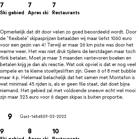
7
7
7
Ski gebied
Apres ski
Restaurants
Opmerkelijk dat dit door velen zo goed beoordeeld wordt. Door
de "flexibele" skipasprijzen betaalden wij maar liefst 1060 euro
voor een gezin van 4! Terwijl er maar 26 km piste was door het
warme weer. Het was niet druk tijdens de kerstdagen maar toch
flink betalen. Moet je maar 3 maanden vantevoren boeken en
betalen krijg je dan als reactie. Wat ook opviel is dat er nog veel
simpele en te kleine stoeltjesliften zijn. Geen 6 of 8 met bubble
maar 4 p. Helemaal belachelijk dat het samen met Montafon is
wat minimaal 45 rijden is, als er geen file staat, dat doet bijna
niemand. Het gebied zal met voldoende sneeuw echt wel mooi
9
Gast-14848
09-02-2022
9
8
10