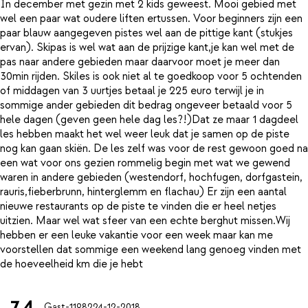
In december met gezin met 2 kids geweest. Mooi gebied met
wel een paar wat oudere liften ertussen. Voor beginners zijn een
paar blauw aangegeven pistes wel aan de pittige kant (stukjes
ervan). Skipas is wel wat aan de prijzige kant,je kan wel met de
pas naar andere gebieden maar daarvoor moet je meer dan
30min rijden. Skiles is ook niet al te goedkoop voor 5 ochtenden
of middagen van 3 uurtjes betaal je 225 euro terwijl je in
sommige ander gebieden dit bedrag ongeveer betaald voor 5
hele dagen (geven geen hele dag les?!)Dat ze maar 1 dagdeel
les hebben maakt het wel weer leuk dat je samen op de piste
nog kan gaan skiën. De les zelf was voor de rest gewoon goed na
een wat voor ons gezien rommelig begin met wat we gewend
waren in andere gebieden (westendorf, hochfugen, dorfgastein,
rauris,fieberbrunn, hinterglemm en flachau) Er zijn een aantal
nieuwe restaurants op de piste te vinden die er heel netjes
uitzien. Maar wel wat sfeer van een echte berghut missen.Wij
hebben er een leuke vakantie voor een week maar kan me
voorstellen dat sommige een weekend lang genoeg vinden met
7.4
Gast-11982
24-12-2018