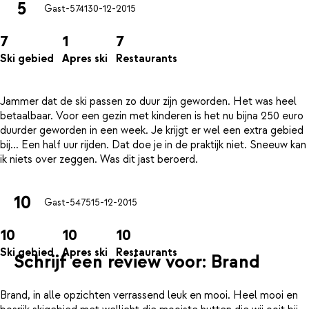
5
Gast-5741
30-12-2015
7
1
7
Ski gebied
Apres ski
Restaurants
Jammer dat de ski passen zo duur zijn geworden. Het was heel
betaalbaar. Voor een gezin met kinderen is het nu bijna 250 euro
duurder geworden in een week. Je krijgt er wel een extra gebied
bij... Een half uur rijden. Dat doe je in de praktijk niet. Sneeuw kan
10
Gast-5475
15-12-2015
10
10
10
Ski gebied
Apres ski
Restaurants
Schrijf een review voor: Brand
Brand, in alle opzichten verrassend leuk en mooi. Heel mooi en