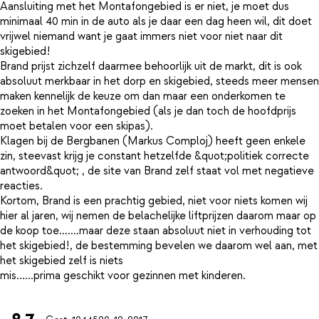
Aansluiting met het Montafongebied is er niet, je moet dus
minimaal 40 min in de auto als je daar een dag heen wil, dit doet
vrijwel niemand want je gaat immers niet voor niet naar dit
skigebied!
Brand prijst zichzelf daarmee behoorlijk uit de markt, dit is ook
absoluut merkbaar in het dorp en skigebied, steeds meer mensen
maken kennelijk de keuze om dan maar een onderkomen te
zoeken in het Montafongebied (als je dan toch de hoofdprijs
moet betalen voor een skipas).
Klagen bij de Bergbanen (Markus Comploj) heeft geen enkele
zin, steevast krijg je constant hetzelfde &quot;politiek correcte
antwoord&quot; , de site van Brand zelf staat vol met negatieve
reacties.
Kortom, Brand is een prachtig gebied, niet voor niets komen wij
hier al jaren, wij nemen de belachelijke liftprijzen daarom maar op
de koop toe.......maar deze staan absoluut niet in verhouding tot
het skigebied!, de bestemming bevelen we daarom wel aan, met
het skigebied zelf is niets