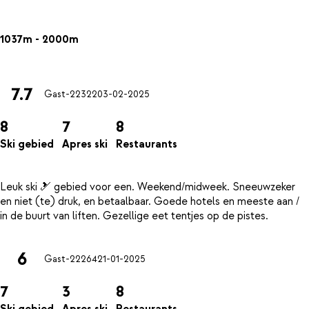
1037m - 2000m
7.7
Gast-22322
03-02-2025
8
7
8
Ski gebied
Apres ski
Restaurants
Leuk ski 🎿 gebied voor een. Weekend/midweek. Sneeuwzeker
en niet (te) druk, en betaalbaar. Goede hotels en meeste aan /
6
Gast-22264
21-01-2025
7
3
8