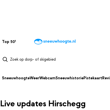
NAAR HOOFDINHOUD
Top 50
Webcams
Wintersportweer
Kaarten
Sneeuwverwacht
Sneeuwhoogte
Weer
Webcam
Sneeuwhistorie
Pistekaart
Rev
Live updates Hirschegg