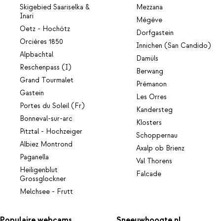
Skigebied Saariselka &
Mezzana
Inari
Mégève
Oetz - Hochötz
Dorfgastein
Orcières 1850
Innichen (San Candido)
Alpbachtal
Damüls
Reschenpass (I)
Berwang
Grand Tourmalet
Prémanon
Gastein
Les Orres
Portes du Soleil (Fr)
Kandersteg
Bonneval-sur-arc
Klosters
Pitztal - Hochzeiger
Schoppernau
Albiez Montrond
Axalp ob Brienz
Paganella
Val Thorens
Heiligenblut
Falcade
Grossglockner
Melchsee - Frutt
Populaire webcams
Sneeuwhoogte.nl