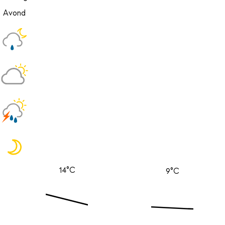
Avond
14°C
9°C