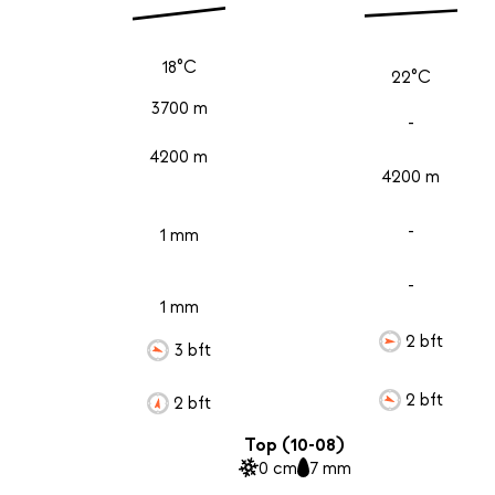
18°C
22°C
3700 m
-
4200 m
4200 m
-
1 mm
-
1 mm
2 bft
3 bft
2 bft
2 bft
Top (10-08)
0 cm
7 mm