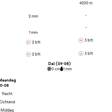
4200 m
-
2 mm
-
1 mm
3 bft
2 bft
3 bft
2 bft
Dal (09-08)
0 cm
1 mm
Maandag
10-08
Nacht
Ochtend
Middag