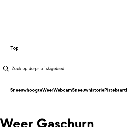
NAAR HOOFDINHOUD
Top 50
Webcams
Wintersportweer
Kaarten
Sneeuwverwa
Sneeuwhoogte
Weer
Webcam
Sneeuwhistorie
Pistekaart
Weer Gaschurn