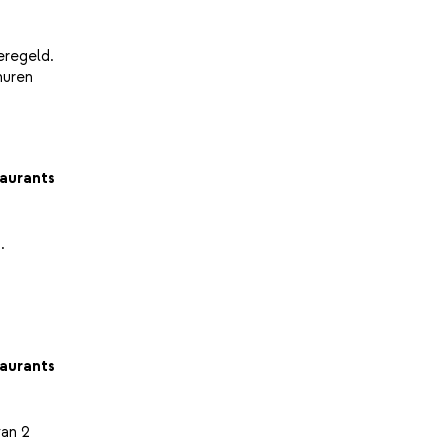
geregeld.
huren
aurants
.
aurants
van 2