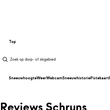
NAAR HOOFDINHOUD
Top 50
Webcams
Wintersportweer
Kaarten
Sneeuwverwa
Sneeuwhoogte
Weer
Webcam
Sneeuwhistorie
Pistekaart
Reviews Schruns