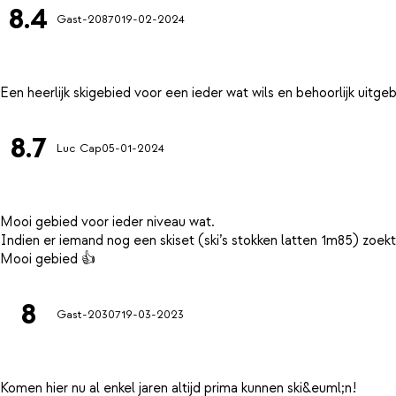
8.4
Gast-20870
19-02-2024
8.7
Luc Cap
05-01-2024
Mooi gebied voor ieder niveau wat.
Indien er iemand nog een skiset (ski’s stokken latten 1m85) zoekt
8
Gast-20307
19-03-2023
Komen hier nu al enkel jaren altijd prima kunnen ski&euml;n!