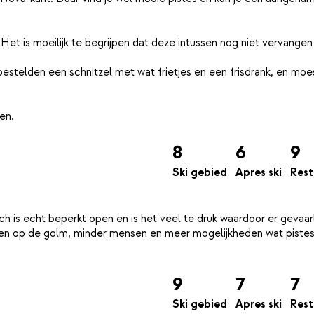
 Het is moeilijk te begrijpen dat deze intussen nog niet vervangen 
estelden een schnitzel met wat frietjes en een frisdrank, en moe
8
6
9
Ski gebied
Apres ski
Rest
 is echt beperkt open en is het veel te druk waardoor er gevaarl
aren op de golm, minder mensen en meer mogelijkheden wat piste
9
7
7
Ski gebied
Apres ski
Rest