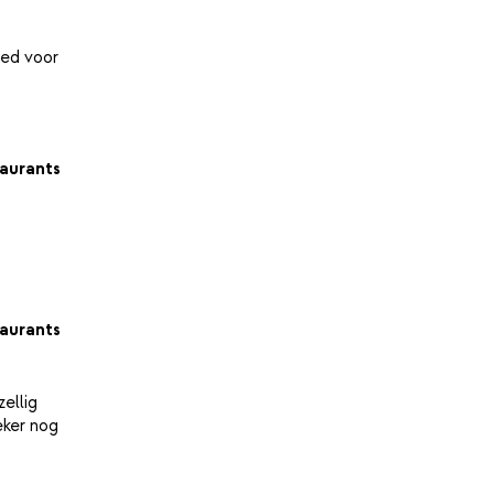
ied voor
aurants
aurants
ellig
eker nog