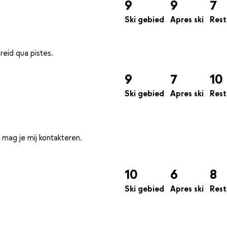
9
9
7
Ski gebied
Apres ski
Rest
9
7
10
Ski gebied
Apres ski
Rest
 mag je mij kontakteren.
10
6
8
Ski gebied
Apres ski
Rest