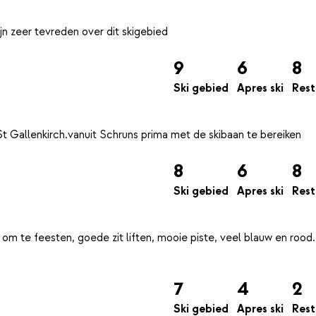
9
6
8
Ski gebied
Apres ski
Rest
8
6
8
Ski gebied
Apres ski
Rest
om te feesten, goede zit liften, mooie piste, veel blauw en rood.
7
4
2
Ski gebied
Apres ski
Rest