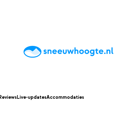
chting
Accommodaties
Tips
Reviews
Live updates
App
Reviews
Live-updates
Accommodaties