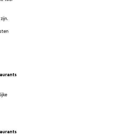
zijn.
sten
aurants
ijke
s
aurants