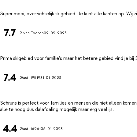
7.7
R van Tooren
09-02-2023
7.4
Gast-19519
31-01-2023
Schruns is perfect voor families en mensen die niet alleen komen 
4.4
Gast-16261
06-01-2023