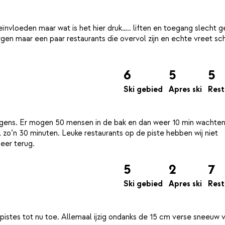
 beïnvloeden maar wat is het hier druk….. liften en toegang slecht 
en maar een paar restaurants die overvol zijn en echte vreet sc
6
5
5
Ski gebied
Apres ski
Rest
morgens. Er mogen 50 mensen in de bak en dan weer 10 min wachten
el zo’n 30 minuten. Leuke restaurants op de piste hebben wij niet
5
2
7
Ski gebied
Apres ski
Rest
pistes tot nu toe. Allemaal ijzig ondanks de 15 cm verse sneeuw 