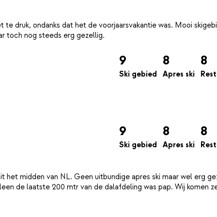
t te druk, ondanks dat het de voorjaarsvakantie was. Mooi skigeb
9
8
8
Ski gebied
Apres ski
Rest
9
8
8
Ski gebied
Apres ski
Rest
t het midden van NL. Geen uitbundige apres ski maar wel erg gez
leen de laatste 200 mtr van de dalafdeling was pap. Wij komen z