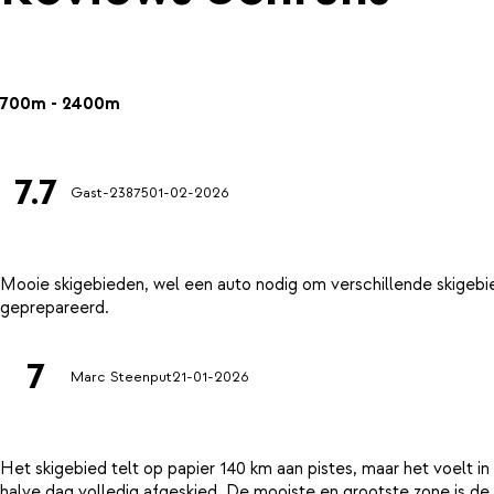
700m - 2400m
7.7
Gast-23875
01-02-2026
Mooie skigebieden, wel een auto nodig om verschillende skigebi
7
Marc Steenput
21-01-2026
Het skigebied telt op papier 140 km aan pistes, maar het voelt in
halve dag volledig afgeskied. De mooiste en grootste zone is de