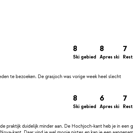
8
8
7
Ski gebied
Apres ski
Rest
eden te bezoeken. De grasjoch was vorige week heel slecht
8
6
7
Ski gebied
Apres ski
Rest
 de praktijk duidelijk minder aan. De Hochjoch-kant heb je in een
 Nova-kant. Daar vind je wel mooie pistes en kan je een aangena