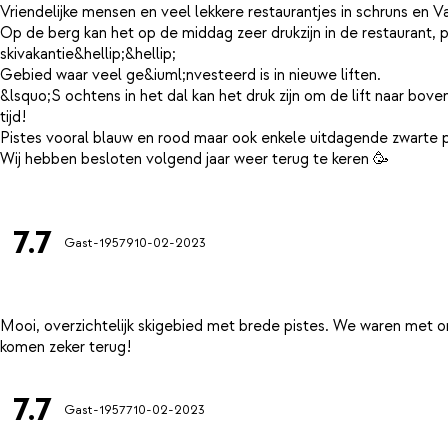
Vriendelijke mensen en veel lekkere restaurantjes in schruns en V
Op de berg kan het op de middag zeer drukzijn in de restaurant, p
skivakantie&hellip;&hellip;
Gebied waar veel ge&iuml;nvesteerd is in nieuwe liften.
&lsquo;S ochtens in het dal kan het druk zijn om de lift naar bov
tijd!
Pistes vooral blauw en rood maar ook enkele uitdagende zwarte pi
Wij hebben besloten volgend jaar weer terug te keren 🥳
7.7
Gast-19579
10-02-2023
Mooi, overzichtelijk skigebied met brede pistes. We waren met
7.7
Gast-19577
10-02-2023