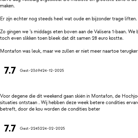
maken.
Er zijn echter nog steeds heel wat oude en bijzonder trage liften.
Zo gingen we ’s middags eten boven aan de Valisera 1-baan. We b
toch even slikken toen bleek dat dit samen 28 euro kostte.
7.7
Gast-23694
24-12-2025
Voor degene die dit weekend gaan skiën in Montafon, de Hochjoch
situaties ontstaan . Wij hebben deze week betere condities erv
7.7
Gast-22452
24-02-2025