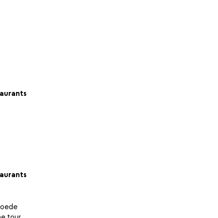
aurants
aurants
 goede
me tour