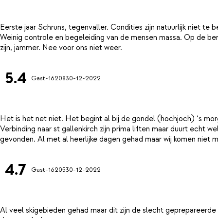
Eerste jaar Schruns, tegenvaller. Condities zijn natuurlijk niet te
Weinig controle en begeleiding van de mensen massa. Op de berg
5.4
Gast-16208
30-12-2022
Het is het net niet. Het begint al bij de gondel (hochjoch) ‘s 
Verbinding naar st gallenkirch zijn prima liften maar duurt echt w
4.7
Gast-16205
30-12-2022
Al veel skigebieden gehad maar dit zijn de slecht geprepareerde 