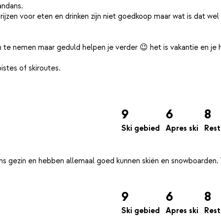
andans.
rijzen voor eten en drinken zijn niet goedkoop maar wat is dat wel
en te nemen maar geduld helpen je verder 😉 het is vakantie en je 
stes of skiroutes.
9
6
8
Ski gebied
Apres ski
Rest
 ons gezin en hebben allemaal goed kunnen skiën en snowboarden
9
6
8
Ski gebied
Apres ski
Rest