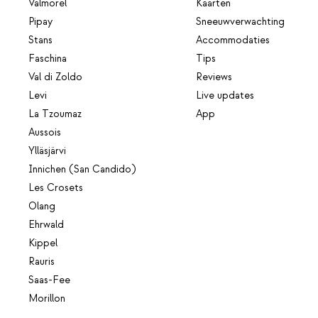
Valmorel
Kaarten
Pipay
Sneeuwverwachting
Stans
Accommodaties
Faschina
Tips
Val di Zoldo
Reviews
Levi
Live updates
La Tzoumaz
App
Aussois
Ylläsjärvi
Innichen (San Candido)
Les Crosets
Olang
Ehrwald
Kippel
Rauris
Saas-Fee
Morillon