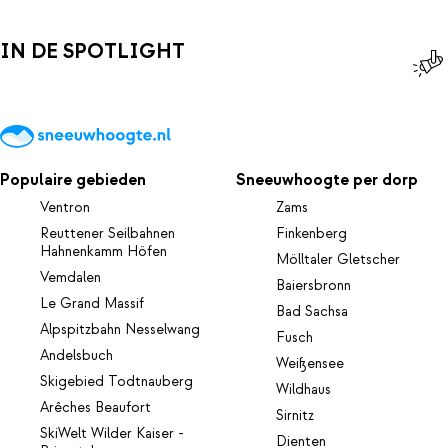
IN DE SPOTLIGHT
Populaire gebieden
Sneeuwhoogte per dorp
Ventron
Zams
Reuttener Seilbahnen
Finkenberg
Hahnenkamm Höfen
Mölltaler Gletscher
Vemdalen
Baiersbronn
Le Grand Massif
Bad Sachsa
Alpspitzbahn Nesselwang
Fusch
Andelsbuch
Weißensee
Skigebied Todtnauberg
Wildhaus
Arêches Beaufort
Sirnitz
SkiWelt Wilder Kaiser -
Dienten