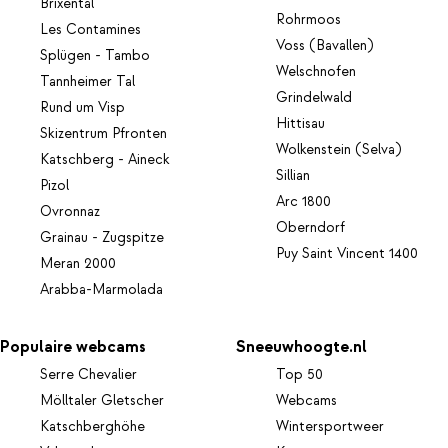
Brixental
Rohrmoos
Les Contamines
Voss (Bavallen)
Splügen - Tambo
Welschnofen
Tannheimer Tal
Grindelwald
Rund um Visp
Hittisau
Skizentrum Pfronten
Wolkenstein (Selva)
Katschberg - Aineck
Sillian
Pizol
Arc 1800
Ovronnaz
Oberndorf
Grainau - Zugspitze
Puy Saint Vincent 1400
Meran 2000
Arabba-Marmolada
Populaire webcams
Sneeuwhoogte.nl
Serre Chevalier
Top 50
Mölltaler Gletscher
Webcams
Katschberghöhe
Wintersportweer