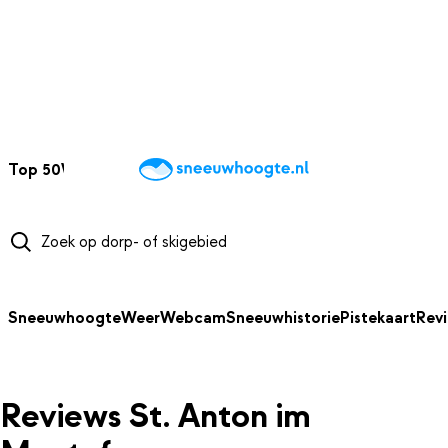
NAAR HOOFDINHOUD
Top 50
Webcams
Wintersportweer
Kaarten
Sneeuwverwacht
Sneeuwhoogte
Weer
Webcam
Sneeuwhistorie
Pistekaart
Rev
Reviews St. Anton im