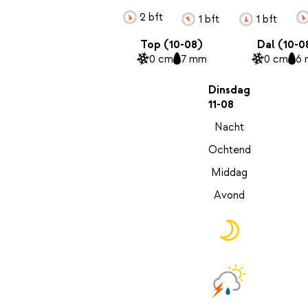
2 bft
1 bft
1 bft
Top (10-08)
Dal (10-0
0 cm
7 mm
0 cm
6
Dinsdag
11-08
Nacht
Ochtend
Middag
Avond