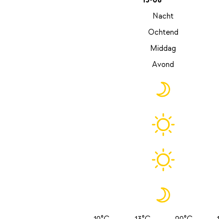
13-08
Nacht
Ochtend
Middag
Avond
10°C
13°C
20°C