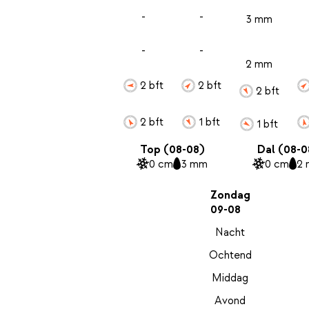
-
-
3 mm
-
-
2 mm
2 bft
2 bft
2 bft
2 bft
1 bft
1 bft
Top (08-08)
Dal (08-0
0 cm
3 mm
0 cm
2
Zondag
09-08
Nacht
Ochtend
Middag
Avond