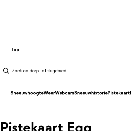
NAAR HOOFDINHOUD
Top 50
Webcams
Wintersportweer
Kaarten
Sneeuwverwa
Sneeuwhoogte
Weer
Webcam
Sneeuwhistorie
Pistekaart
Pistekaart Egg