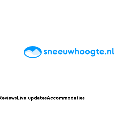
chting
Accommodaties
Tips
Reviews
Live updates
App
Reviews
Live-updates
Accommodaties