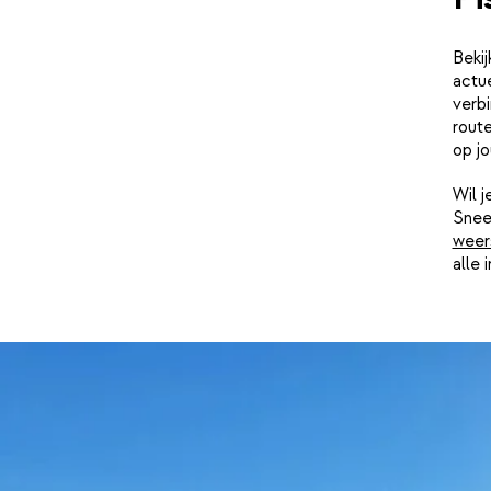
Bekij
actue
verbi
route
op j
Wil 
Snee
weer
alle 