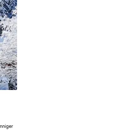
nniger