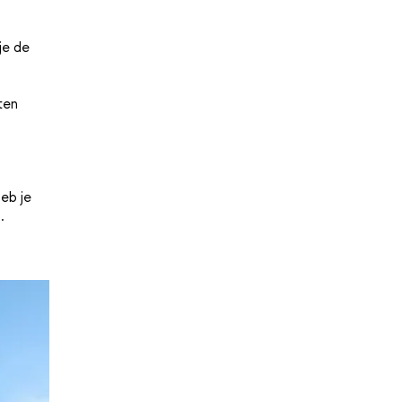
je de
ten
eb je
.