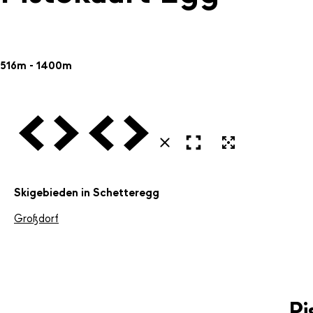
516m - 1400m
Vorige
Volgende
Vorige
Volgende
Open in volledig scherm
Uitvergroten
Sluiten
Skigebieden in Schetteregg
Großdorf
Pi