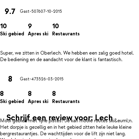
9.7
Gast-5076
07-10-2015
10
9
10
Ski gebied
Apres ski
Restaurants
Super, we zitten in Oberlech. We hebben een zalig goed hotel.
8
Gast-4735
26-03-2015
8
8
8
Ski gebied
Apres ski
Restaurants
Schrijf een review voor: Lech
Mooi gebied met fijne pistes! Je kan mooie routes ski&euml;n.
Het dorpje is gezellig en in het gebied zitten hele leuke kleine
bergrestaurantjes. De wachttijden voor de lift zijn niet lang.