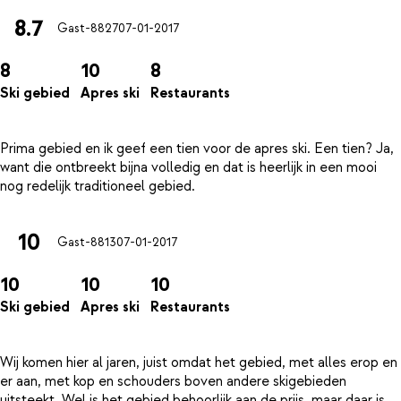
8.7
Gast-8827
07-01-2017
8
10
8
Ski gebied
Apres ski
Restaurants
Prima gebied en ik geef een tien voor de apres ski. Een tien? Ja,
want die ontbreekt bijna volledig en dat is heerlijk in een mooi
10
Gast-8813
07-01-2017
10
10
10
Ski gebied
Apres ski
Restaurants
Wij komen hier al jaren, juist omdat het gebied, met alles erop en
er aan, met kop en schouders boven andere skigebieden
uitsteekt. Wel is het gebied behoorlijk aan de prijs, maar daar is