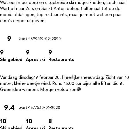
Wat een mooi dorp en uitgebreide ski mogelijkheden, Lech naar
Wart of naar Zurs en Sankt Anton behoort allemaal tot de de
mooie afdalingen, top restaurants, maar je moet wel een paar
9
Gast-13995
19-02-2020
9
9
9
Ski gebied
Apres ski
Restaurants
Vandaag dinsdag19 februari20. Heerlijke sneeuwdag. Zicht van 10
meter, kleine beetje wind. Rond 13.00 uur bijna alle liften dicht.
9.4
Gast-13775
30-01-2020
10
10
8
Ski gebied
Apres ski
Restaurants