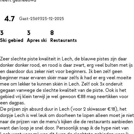
4.7
Gast-23693
23-12-2025
3
3
8
Ski gebied
Apres ski
Restaurants
Zeer slechte piste kwaliteit in Lech, de blauwe pistes zijn daar
donker donker rood, en rood is daar zwart, erg veel bulten met ijs
en daardoor dus zeker niet voor beginners. Ik ben zelf geen
beginner maar ervaren skiër maar zelfs ik had er erg veel moeite
mee om lekker te kunnen skiën in Lech. Zelf ook 3x onderuit
gegaan vanwege de slechte kwaliteit van de piste. Ook is het
gebied vrij klein terwijl je wel gewoon €88 mag neertikken voor
een dagpas.
De prijzen zijn absurd duur in Lech (voor 2 skiwasser €18), het
dorpje Lech is wel leuk om doorheen te lopen alleen moet je niet
naar de prijzen van de menu’s kijken die de restaurants aanbieden
want dan loop je snel door. Persoonlijk snap ik de hype niet van