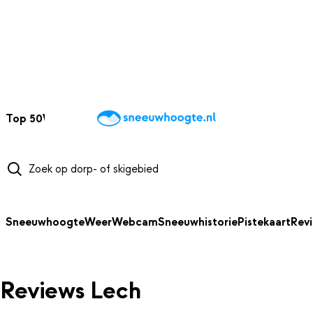
NAAR HOOFDINHOUD
Top 50
Webcams
Wintersportweer
Kaarten
Sneeuwverwacht
Sneeuwhoogte
Weer
Webcam
Sneeuwhistorie
Pistekaart
Rev
Reviews Lech