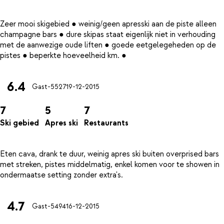
Zeer mooi skigebied ● weinig/geen apresski aan de piste alleen
champagne bars ● dure skipas staat eigenlijk niet in verhouding
met de aanwezige oude liften ● goede eetgelegeheden op de
6.4
Gast-5527
19-12-2015
7
5
7
Ski gebied
Apres ski
Restaurants
Eten cava, drank te duur, weinig apres ski buiten overprised bars
met streken, pistes middelmatig, enkel komen voor te showen in
4.7
Gast-5494
16-12-2015