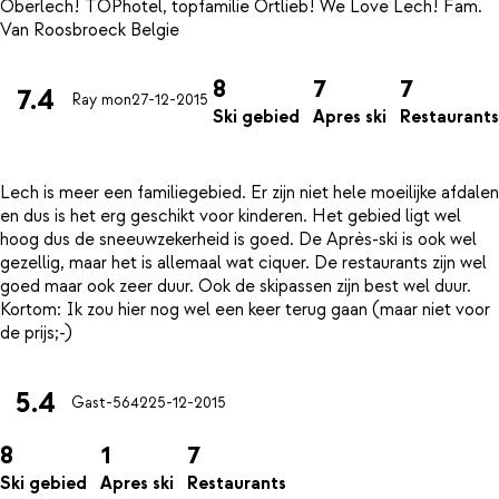
Oberlech! TOPhotel, topfamilie Ortlieb! We Love Lech! Fam.
8
7
7
7.4
Ray mon
27-12-2015
Ski gebied
Apres ski
Restaurants
Lech is meer een familiegebied. Er zijn niet hele moeilijke afdalen
en dus is het erg geschikt voor kinderen. Het gebied ligt wel
hoog dus de sneeuwzekerheid is goed. De Après-ski is ook wel
gezellig, maar het is allemaal wat ciquer. De restaurants zijn wel
goed maar ook zeer duur. Ook de skipassen zijn best wel duur.
Kortom: Ik zou hier nog wel een keer terug gaan (maar niet voor
5.4
Gast-5642
25-12-2015
8
1
7
Ski gebied
Apres ski
Restaurants