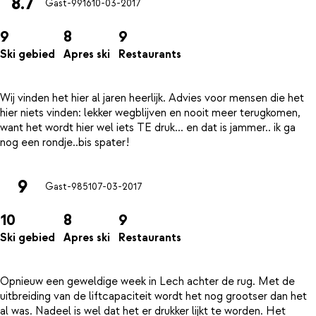
8.7
Gast-9916
10-03-2017
9
8
9
Ski gebied
Apres ski
Restaurants
Wij vinden het hier al jaren heerlijk. Advies voor mensen die het
hier niets vinden: lekker wegblijven en nooit meer terugkomen,
want het wordt hier wel iets TE druk... en dat is jammer.. ik ga
9
Gast-9851
07-03-2017
10
8
9
Ski gebied
Apres ski
Restaurants
Opnieuw een geweldige week in Lech achter de rug. Met de
uitbreiding van de liftcapaciteit wordt het nog grootser dan het
al was. Nadeel is wel dat het er drukker lijkt te worden. Het