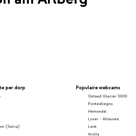
e per dorp
Populaire webcams
ö
Gstaad Glacier 3000
Pontedilegno
Hemsedal
Loser - Altausee
in (Selva)
Lenk
Arolla