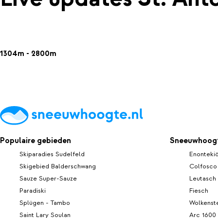
1304m - 2800m
Populaire gebieden
Sneeuwhoogt
Skiparadies Sudelfeld
Enonteki
Skigebied Balderschwang
Colfosco
Sauze Super-Sauze
Leutasch
Paradiski
Fiesch
Splügen - Tambo
Wolkenste
Saint Lary Soulan
Arc 1600