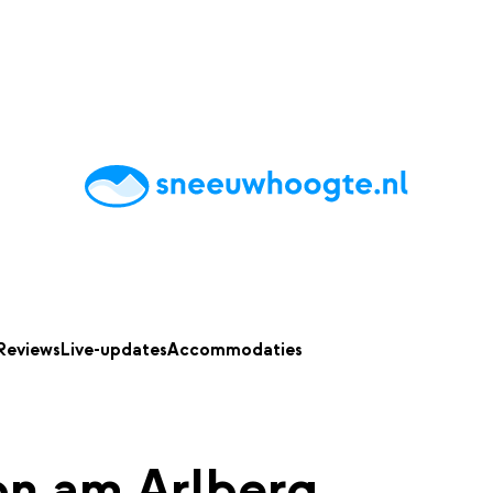
chting
Accommodaties
Tips
Reviews
Live updates
App
Reviews
Live-updates
Accommodaties
on am Arlberg