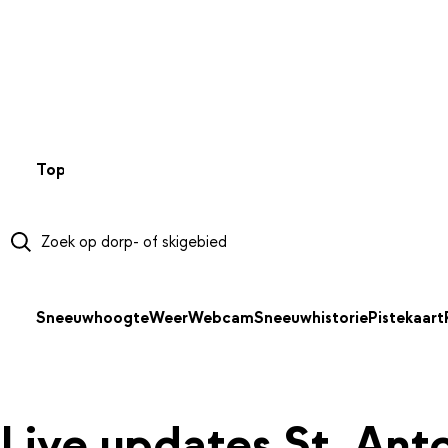
NAAR HOOFDINHOUD
Top 50
Webcams
Wintersportweer
Kaarten
Sneeuwverwa
Sneeuwhoogte
Weer
Webcam
Sneeuwhistorie
Pistekaart
Live updates St. Ant