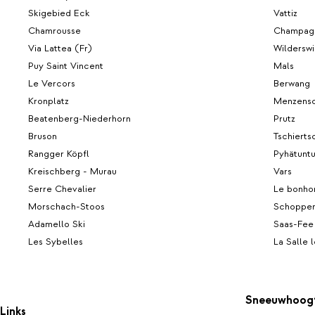
Skigebied Eck
Vattiz
Chamrousse
Champagn
Via Lattea (Fr)
Wilderswi
Puy Saint Vincent
Mals
Le Vercors
Berwang
Kronplatz
Menzens
Beatenberg-Niederhorn
Prutz
Bruson
Tschierts
Rangger Köpfl
Pyhätuntu
Kreischberg - Murau
Vars
Serre Chevalier
Le bonh
Morschach-Stoos
Schopper
Adamello Ski
Saas-Fee
Les Sybelles
La Salle 
Sneeuwhoog
Links