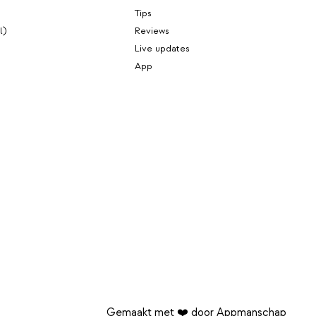
Tips
l)
Reviews
Live updates
App
Gemaakt met ❤️ door Appmanschap