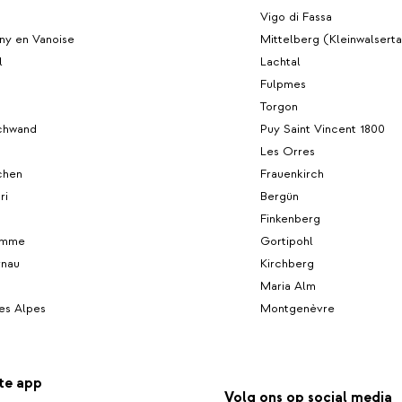
Vigo di Fassa
y en Vanoise
Mittelberg (Kleinwalserta
l
Lachtal
Fulpmes
Torgon
chwand
Puy Saint Vincent 1800
Les Orres
chen
Frauenkirch
ri
Bergün
Finkenberg
omme
Gortipohl
nau
Kirchberg
Maria Alm
les Alpes
Montgenèvre
te app
Volg ons op social media