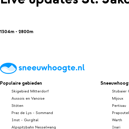
1304m - 2800m
Populaire gebieden
Sneeuwhoogt
Skigebied Mitterdorf
Stubaier 
Aussois en Vanoise
Mijoux
Stöten
Pertisau
Praz de Lys - Sommand
Prapoute
Imst - Gurgltal
Warth
Alpspitzbahn Nesselwang
Inari