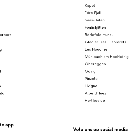
Kappl
Idre Fjäll
h
Saas-Balen
Funäsfjällen
ercors
Bödefeld Hunau
Glacier Des Diablerets
g
Les Houches
n
Mühlbach am Hochkönig
Obereggen
d
Going
Pinzolo
a
Livigno
ald
Alpe d'Huez
Herlikovice
te app
Volg ons op social media