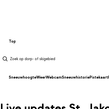
NAAR HOOFDINHOUD
Top 50
Webcams
Wintersportweer
Kaarten
Sneeuwverwa
Sneeuwhoogte
Weer
Webcam
Sneeuwhistorie
Pistekaart
Live updates St. Ja