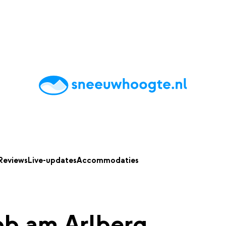
chting
Accommodaties
Tips
Reviews
Live updates
App
Reviews
Live-updates
Accommodaties
kob am Arlberg