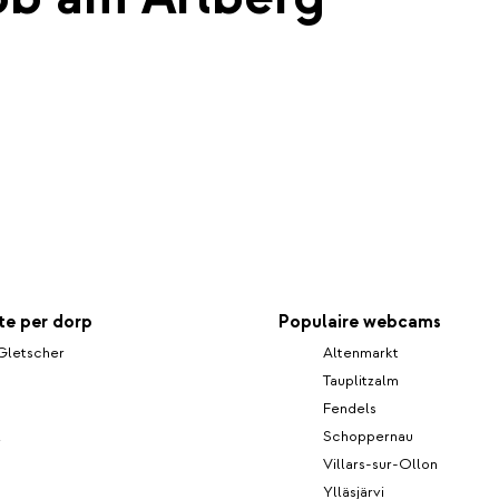
e per dorp
Populaire webcams
Gletscher
Altenmarkt
Tauplitzalm
Fendels
l
Schoppernau
Villars-sur-Ollon
Ylläsjärvi