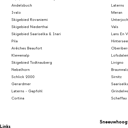
Andelsbuch
Laterns
Ivalo
Meran
Skigebied Rovaniemi
Unterjoc
Skigebied Niederthai
Vals
Skigebied Saariselka & Inari
Lans En V
Pila
Hintersee
Arêches Beaufort
Oberiber
Klewenalp
Lofsdale
Skigebied Todtnauberg
Livigno
Nebelhorn
Braunwal
Schlick 2000
Sirnitz
Gerardmer
Saariselk
Laterns - Gapfohl
Grindelw
Cortina
Scheffau
Sneeuwhoog
Links