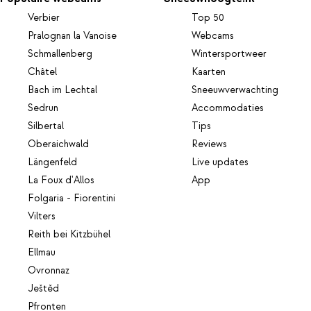
Verbier
Top 50
Pralognan la Vanoise
Webcams
Schmallenberg
Wintersportweer
Châtel
Kaarten
Bach im Lechtal
Sneeuwverwachting
Sedrun
Accommodaties
Silbertal
Tips
Oberaichwald
Reviews
Längenfeld
Live updates
La Foux d'Allos
App
Folgaria - Fiorentini
Vilters
Reith bei Kitzbühel
Ellmau
Ovronnaz
Ještěd
Pfronten