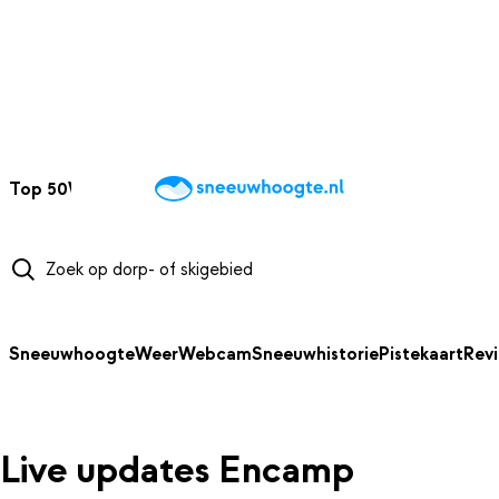
NAAR HOOFDINHOUD
Top 50
Webcams
Wintersportweer
Kaarten
Sneeuwverwacht
Sneeuwhoogte
Weer
Webcam
Sneeuwhistorie
Pistekaart
Rev
Live updates Encamp