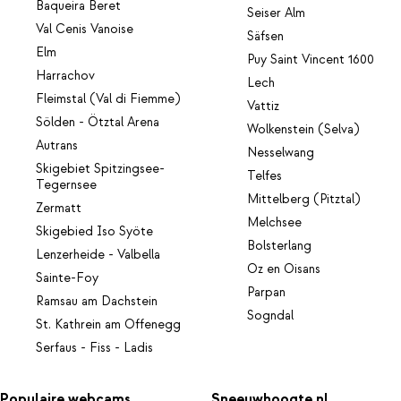
Baqueira Beret
Seiser Alm
Val Cenis Vanoise
Säfsen
Elm
Puy Saint Vincent 1600
Harrachov
Lech
Fleimstal (Val di Fiemme)
Vattiz
Sölden - Ötztal Arena
Wolkenstein (Selva)
Autrans
Nesselwang
Skigebiet Spitzingsee-
Telfes
Tegernsee
Mittelberg (Pitztal)
Zermatt
Melchsee
Skigebied Iso Syöte
Bolsterlang
Lenzerheide - Valbella
Oz en Oisans
Sainte-Foy
Parpan
Ramsau am Dachstein
Sogndal
St. Kathrein am Offenegg
Serfaus - Fiss - Ladis
Populaire webcams
Sneeuwhoogte.nl