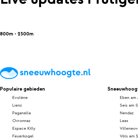
800m - 2300m
Populaire gebieden
Sneeuwhoogt
Evolène
Eben am 
Lienz
Seis am S
Paganella
Nendaz
Ovronnaz
Laax
Espace Killy
Villeneuv
Feuerkogel
Völs am 