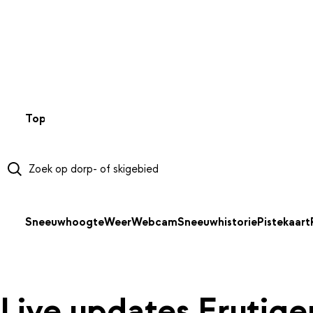
NAAR HOOFDINHOUD
Top 50
Webcams
Wintersportweer
Kaarten
Sneeuwverwa
Sneeuwhoogte
Weer
Webcam
Sneeuwhistorie
Pistekaart
Live updates Frutige