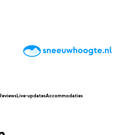
chting
Accommodaties
Tips
Reviews
Live updates
App
Reviews
Live-updates
Accommodaties
n