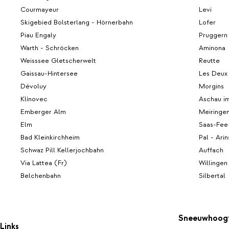
Courmayeur
Levi
Skigebied Bolsterlang - Hörnerbahn
Lofer
Piau Engaly
Pruggern
Warth - Schröcken
Aminona
Weisssee Gletscherwelt
Reutte
Gaissau-Hintersee
Les Deux
Dévoluy
Morgins
Klínovec
Aschau im
Emberger Alm
Meiringe
Elm
Saas-Fee
Bad Kleinkirchheim
Pal - Arin
Schwaz Pill Kellerjochbahn
Auffach
Via Lattea (Fr)
Willingen
Belchenbahn
Silbertal
Sneeuwhoog
Links