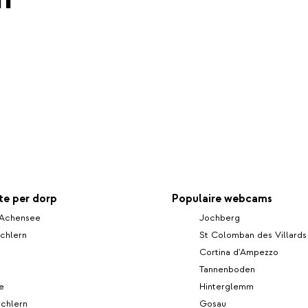
e per dorp
Populaire webcams
Achensee
Jochberg
chlern
St Colomban des Villards
Cortina d'Ampezzo
Tannenboden
e
Hinterglemm
Schlern
Gosau