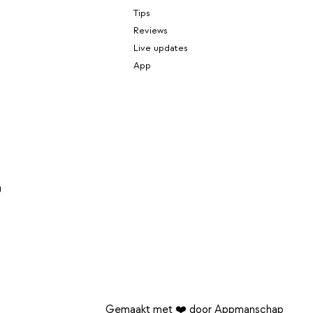
Tips
Reviews
Live updates
App
g
Gemaakt met ❤️ door Appmanschap