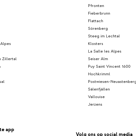
Pfronten
Fieberbrunn
Flattach
Sörenberg
Steeg im Lechtal
 Alpes
Klosters
La Salle les Alpes
 Zillertal
Seiser Alm
n
Puy Saint Vincent 1600
Hochkrimml
sal
Postwiesen-Neuastenber
Sälenfjällen
Vallouise
Jerzens
te app
Volg ons op social media