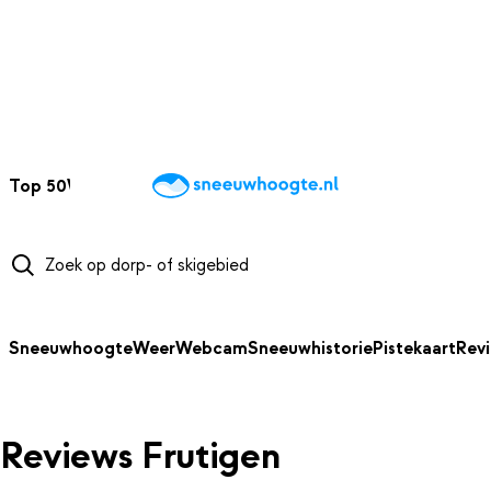
NAAR HOOFDINHOUD
Top 50
Webcams
Wintersportweer
Kaarten
Sneeuwverwacht
Sneeuwhoogte
Weer
Webcam
Sneeuwhistorie
Pistekaart
Rev
Reviews Frutigen