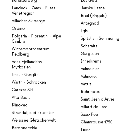
Kerenzerberg
Les Gets
Landeck - Zams - Fliess
Janske Lazne
Venetregion
Breil (Brigels)
Villacher Skiberge
Antagnod
Ordino
Igls
Folgaria - Fiorentini - Alpe
Spital am Semmering
Cimbra
Scharnitz
Wintersportcentrum
Gargellen
Feldberg
Innerkrems
Voss Fjellandsby
Myrkdalen
Valmeinier
Imst - Gurgltal
Valmorel
Warth - Schröcken
Vattiz
Carezza Ski
Rohrmoos
Alta Badia
Saint Jean d'Arves
Klínovec
Villard de Lans
Strandafjellet skisenter
Saas-Fee
Weisssee Gletscherwelt
Chamrousse 1750
Bardonecchia
Lienz