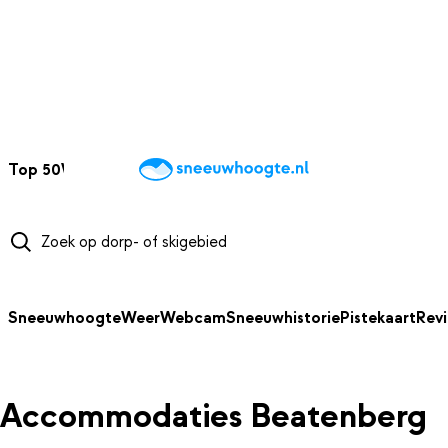
NAAR HOOFDINHOUD
Top 50
Webcams
Wintersportweer
Kaarten
Sneeuwverwacht
Sneeuwhoogte
Weer
Webcam
Sneeuwhistorie
Pistekaart
Rev
Accommodaties Beatenberg