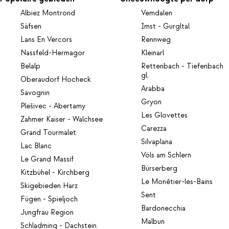
Albiez Montrond
Vemdalen
Säfsen
Imst - Gurgltal
Lans En Vercors
Rennweg
Nassfeld-Hermagor
Kleinarl
Belalp
Rettenbach - Tiefenbach
gl.
Oberaudorf Hocheck
Arabba
Savognin
Gryon
Plešivec - Abertamy
Les Glovettes
Zahmer Kaiser - Walchsee
Carezza
Grand Tourmalet
Silvaplana
Lac Blanc
Völs am Schlern
Le Grand Massif
Bürserberg
Kitzbühel - Kirchberg
Le Monêtier-les-Bains
Skigebieden Harz
Sent
Fügen - Spieljoch
Bardonecchia
Jungfrau Region
Malbun
Schladming - Dachstein