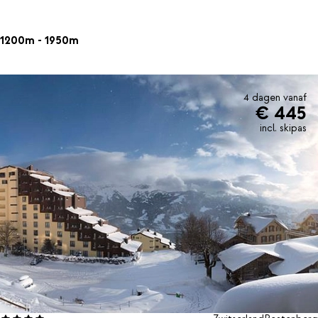
1200m - 1950m
4 dagen vanaf
€ 445
incl. skipas