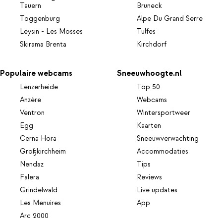
Tauern
Bruneck
Toggenburg
Alpe Du Grand Serre
Leysin - Les Mosses
Tulfes
Skirama Brenta
Kirchdorf
Populaire webcams
Sneeuwhoogte.nl
Lenzerheide
Top 50
Anzère
Webcams
Ventron
Wintersportweer
Egg
Kaarten
Cerna Hora
Sneeuwverwachting
Großkirchheim
Accommodaties
Nendaz
Tips
Falera
Reviews
Grindelwald
Live updates
Les Menuires
App
Arc 2000