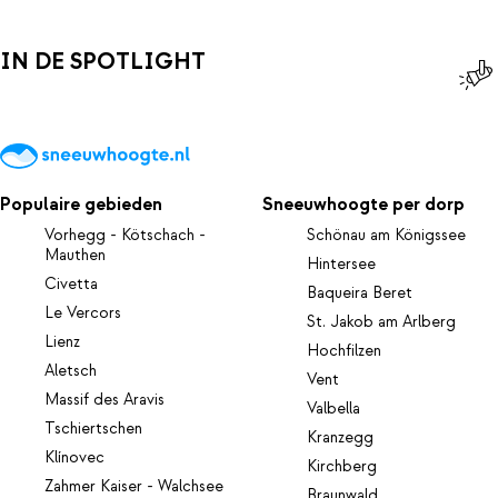
IN DE SPOTLIGHT
Populaire gebieden
Sneeuwhoogte per dorp
Vorhegg - Kötschach -
Schönau am Königssee
Mauthen
Hintersee
Civetta
Baqueira Beret
Le Vercors
St. Jakob am Arlberg
Lienz
Hochfilzen
Aletsch
Vent
Massif des Aravis
Valbella
Tschiertschen
Kranzegg
Klínovec
Kirchberg
Zahmer Kaiser - Walchsee
Braunwald