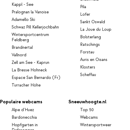
Kappl - See
Pila
Pralognan la Vanoise
Lofer
Adamello Ski
Sankt Oswald
Schwaz Pill Kellerjochbahn
La Joue du Loup
Wintersportcentrum
Bolsterlang
Feldberg
Ratschings
Brandnertal
Forstau
Vallnord
Auris en Oisans
Zell am See - Kaprun
Klosters
La Bresse Hohneck
Scheffau
Espace San Bernardo (Fr)
Turracher Höhe
Populaire webcams
Sneeuwhoogte.nl
Alpe d'Huez
Top 50
Bardonecchia
Webcams
Hopfgarten in
Wintersportweer