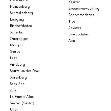
Defereggen
Kaarten
Hainzenberg
Sneeuwverwachting
Schmallenberg
Accommodaties
Leogang
Tips
Bischofshofen
Reviews
Scheffau
Live updates
Obereggen
App
Morgins
Gosau
Laax
Annaberg
Spittal an der Drau
Sörenberg
Saas-Fee
Zürs
La Foux d'Allos
Sexten (Sesto)
Ulten