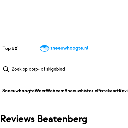
NAAR HOOFDINHOUD
Top 50
Webcams
Wintersportweer
Kaarten
Sneeuwverwacht
Sneeuwhoogte
Weer
Webcam
Sneeuwhistorie
Pistekaart
Rev
Reviews Beatenberg