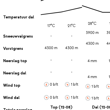
Temperatuur dal
28°C
17°C
21°C
3900 m
3
-
-
Sneeuwvalgrens
4300 m
4
4300 m
4300 m
Vorstgrens
-
-
Neerslag top
4 mm
-
-
Neerslag dal
4 mm
0 bft
1 bft
Wind top
1 bft
0 bft
1 bft
Wind dal
1 bft
Top (12-08)
Dal (12-0
Totale neerslag