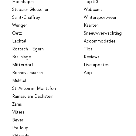
Hochfügen
Top 50
Stubaier Gletscher
Webcams
Saint-Chaffrey
Wintersportweer
Wengen
Kaarten
Oetz
Sneeuwverwachting
Lachtal
Accommodaties
Rottach - Egern
Tips
Braunlage
Reviews
Mitterdorf
Live updates
Bonneval-sur-arc
App
Mühltal
St. Anton im Montafon
Ramsau am Dachstein
Zams
Vilters
Bever
Pra-loup
Klösterle