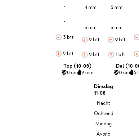
-
4 mm
5 mm
-
3 mm
3 mm
3 bft
2 bft
2 bft
2 bft
2 bft
1 bft
Top (10-08)
Dal (10-0
0 cm
9 mm
0 cm
6
Dinsdag
11-08
Nacht
Ochtend
Middag
Avond