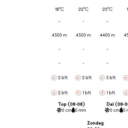
18°C
22°C
25°C
-
-
-
4300 m
4300 m
4400 m
4
-
-
-
-
-
-
2 bft
2 bft
3 bft
2 bft
1 bft
1 bft
Top (08-08)
Dal (08-0
0 cm
0 mm
0 cm
0
Zondag