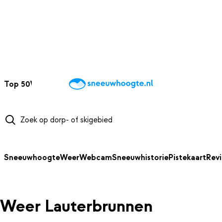
NAAR HOOFDINHOUD
Top 50
Webcams
Wintersportweer
Kaarten
Sneeuwverwacht
Sneeuwhoogte
Weer
Webcam
Sneeuwhistorie
Pistekaart
Rev
Weer Lauterbrunnen