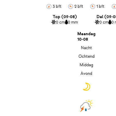
3 bft
2 bft
1 bft
Top (09-08)
Dal (09-0
0 cm
0 mm
0 cm
0
Maandag
10-08
Nacht
Ochtend
Middag
Avond