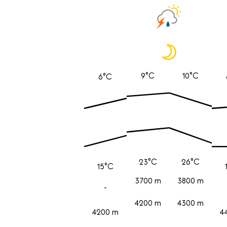
9°C
10°C
6°C
23°C
26°C
15°C
3700 m
3800 m
-
4200 m
4300 m
4200 m
4