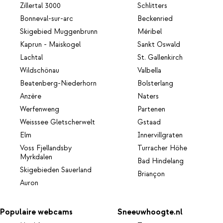
Zillertal 3000
Schlitters
Bonneval-sur-arc
Beckenried
Skigebied Muggenbrunn
Méribel
Kaprun - Maiskogel
Sankt Oswald
Lachtal
St. Gallenkirch
Wildschönau
Valbella
Beatenberg-Niederhorn
Bolsterlang
Anzère
Naters
Werfenweng
Partenen
Weisssee Gletscherwelt
Gstaad
Elm
Innervillgraten
Voss Fjellandsby
Turracher Höhe
Myrkdalen
Bad Hindelang
Skigebieden Sauerland
Briançon
Auron
Populaire webcams
Sneeuwhoogte.nl