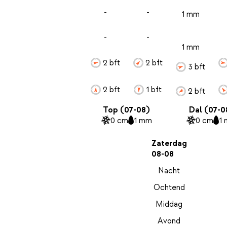
-
-
1 mm
-
-
1 mm
2 bft
2 bft
3 bft
2 bft
1 bft
2 bft
Top (07-08)
Dal (07-0
0 cm
1 mm
0 cm
1
Zaterdag
08-08
Nacht
Ochtend
Middag
Avond