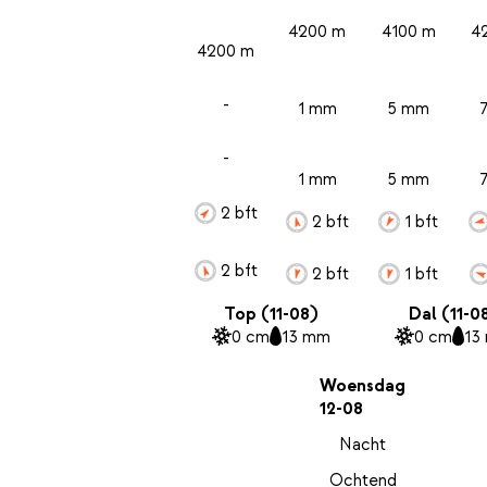
4200 m
4100 m
4
4200 m
-
1 mm
5 mm
-
1 mm
5 mm
2 bft
2 bft
1 bft
2 bft
2 bft
1 bft
Top (11-08)
Dal (11-0
0 cm
13 mm
0 cm
13
Woensdag
12-08
Nacht
Ochtend