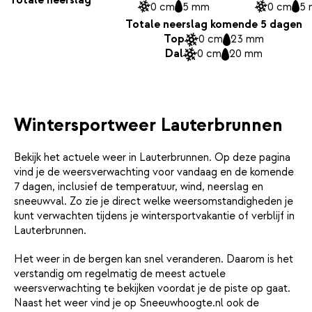
0 cm
5 mm
0 cm
5
Totale neerslag komende 5 dagen
Top
0 cm
23 mm
Dal
0 cm
20 mm
Wintersportweer Lauterbrunnen
Bekijk het actuele weer in Lauterbrunnen. Op deze pagina
vind je de weersverwachting voor vandaag en de komende
7 dagen, inclusief de temperatuur, wind, neerslag en
sneeuwval. Zo zie je direct welke weersomstandigheden je
kunt verwachten tijdens je wintersportvakantie of verblijf in
Lauterbrunnen.
Het weer in de bergen kan snel veranderen. Daarom is het
verstandig om regelmatig de meest actuele
weersverwachting te bekijken voordat je de piste op gaat.
Naast het weer vind je op Sneeuwhoogte.nl ook de