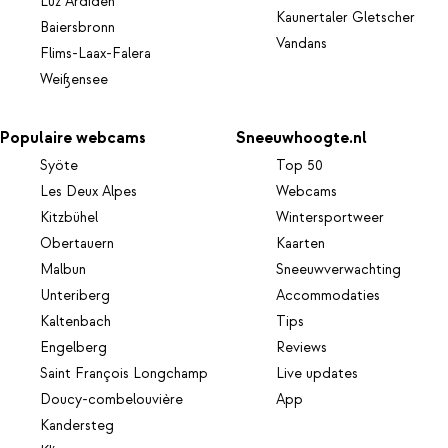
Luz Ardiden
Kaunertaler Gletscher
Baiersbronn
Vandans
Flims-Laax-Falera
Weißensee
Populaire webcams
Sneeuwhoogte.nl
Syöte
Top 50
Les Deux Alpes
Webcams
Kitzbühel
Wintersportweer
Obertauern
Kaarten
Malbun
Sneeuwverwachting
Unteriberg
Accommodaties
Kaltenbach
Tips
Engelberg
Reviews
Saint François Longchamp
Live updates
Doucy-combelouvière
App
Kandersteg