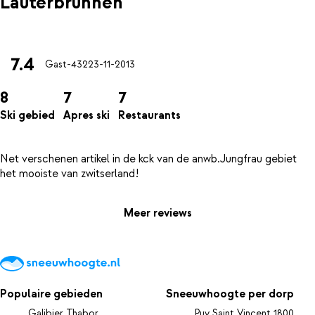
Lauterbrunnen
7.4
Gast-432
23-11-2013
8
7
7
Ski gebied
Apres ski
Restaurants
Net verschenen artikel in de kck van de anwb.Jungfrau gebiet
Meer reviews
Populaire gebieden
Sneeuwhoogte per dorp
Galibier Thabor
Puy Saint Vincent 1800