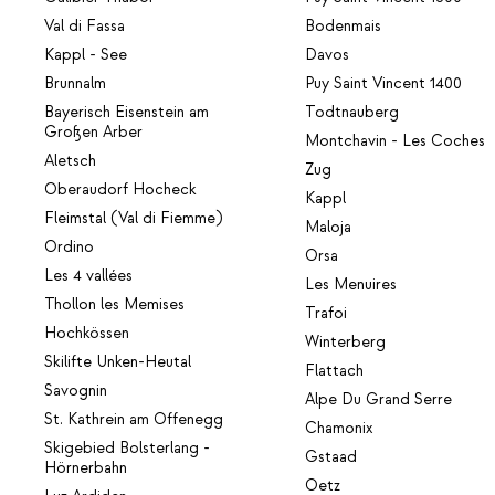
Val di Fassa
Bodenmais
Kappl - See
Davos
Brunnalm
Puy Saint Vincent 1400
Bayerisch Eisenstein am
Todtnauberg
Großen Arber
Montchavin - Les Coches
Aletsch
Zug
Oberaudorf Hocheck
Kappl
Fleimstal (Val di Fiemme)
Maloja
Ordino
Orsa
Les 4 vallées
Les Menuires
Thollon les Memises
Trafoi
Hochkössen
Winterberg
Skilifte Unken-Heutal
Flattach
Savognin
Alpe Du Grand Serre
St. Kathrein am Offenegg
Chamonix
Skigebied Bolsterlang -
Gstaad
Hörnerbahn
Oetz