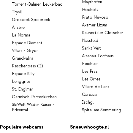
Mayrhofen
Torrent-Bahnen Leukerbad
Hochötz
Trysil
Prato Nevoso
Grosseck Speiereck
Axamer Lizum
Anzère
Kaunertaler Gletscher
La Norma
Nassfeld
Espace Diamant
Sankt Veit
Villars - Gryon
Altenau-Torfhaus
Grandvalira
Feichten
Reschenpass (I)
Les Praz
Espace Killy
Les Orres
Lenggries
Villard de Lans
St. Englmar
Carezza
Garmisch-Partenkirchen
Ischgl
SkiWelt Wilder Kaiser -
Brixental
Spital am Semmering
Populaire webcams
Sneeuwhoogte.nl