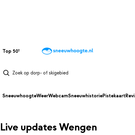
NAAR HOOFDINHOUD
Top 50
Webcams
Wintersportweer
Kaarten
Sneeuwverwacht
Sneeuwhoogte
Weer
Webcam
Sneeuwhistorie
Pistekaart
Rev
Live updates Wengen