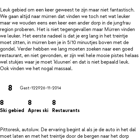
Leuk gebied om een keer geweest te zijn maar niet fantastisch.
We gaan altijd naar mürren dat vinden we toch net wat leuker
maar we wouden eens een keer een ander dorp in de jungfrau
region proberen. Het is niet tegengevallen maar Mürren vinden
we leuker. Het eerste nadeel is dat je erg lang in het treintje
moet zitten, in mürren ben je in 5/10 minuutjes boven met de
gondel. Verder hebben we lang moeten zoeken naar een goed
restaurant, en niet gevonden, er zijn wel hele mooie pistes helaas
wel stukjes waar je moet 'kluunen' en dat is niet bepaald leuk.
8
Gast-1229
26-11-2014
8
8
8
Ski gebied
Apres ski
Restaurants
Pittoresk, autoluw. De ervaring begint al als je de auto in het dal
moet laten en met het treintje door de bergen naar het dorp