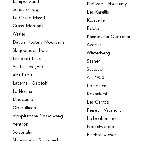
Kampenwand
Plešivec - Abertamy
Schetteregg
Les Karellis
Le Grand Massif
Klösterle
Crans-Montana
Belalp
Watles
Kaunertaler Gletscher
Davos Klosters Mountains
Avoriaz
Skigebieden Harz
Winterberg
Les Sept Laux
Saanen
Via Lattea (Fr)
Saalbach
Alta Badia
Arc 1950
Laterns - Gapfohl
Lofsdalen
La Norma
Rovaniemi
Madesimo
Les Carroz
Obertilliach
Peisey - Vallandry
Alpspitzbahn Nesselwang
Le bonhomme
Ventron
Nesselwängle
Seiser alm
Bischofswiesen
Skigebieden Sauerland