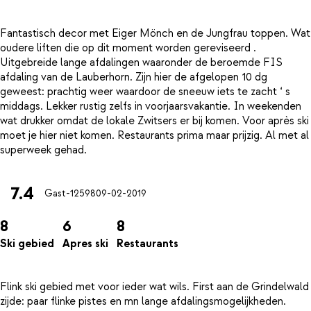
Fantastisch decor met Eiger Mönch en de Jungfrau toppen. Wat
oudere liften die op dit moment worden gereviseerd .
Uitgebreide lange afdalingen waaronder de beroemde FIS
afdaling van de Lauberhorn. Zijn hier de afgelopen 10 dg
geweest: prachtig weer waardoor de sneeuw iets te zacht ‘ s
middags. Lekker rustig zelfs in voorjaarsvakantie. In weekenden
wat drukker omdat de lokale Zwitsers er bij komen. Voor après ski
moet je hier niet komen. Restaurants prima maar prijzig. Al met al
7.4
Gast-12598
09-02-2019
8
6
8
Ski gebied
Apres ski
Restaurants
Flink ski gebied met voor ieder wat wils. First aan de Grindelwald
zijde: paar flinke pistes en mn lange afdalingsmogelijkheden.