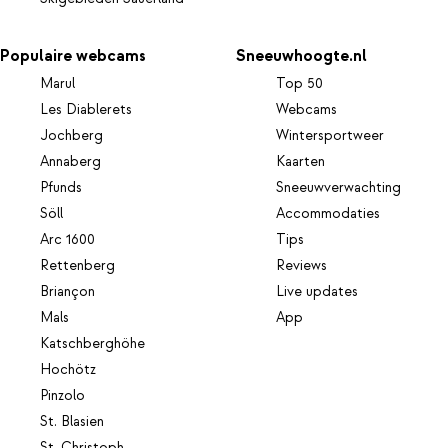
Populaire webcams
Sneeuwhoogte.nl
Marul
Top 50
Les Diablerets
Webcams
Jochberg
Wintersportweer
Annaberg
Kaarten
Pfunds
Sneeuwverwachting
Söll
Accommodaties
Arc 1600
Tips
Rettenberg
Reviews
Briançon
Live updates
Mals
App
Katschberghöhe
Hochötz
Pinzolo
St. Blasien