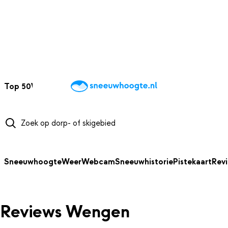
NAAR HOOFDINHOUD
Top 50
Webcams
Wintersportweer
Kaarten
Sneeuwverwacht
Sneeuwhoogte
Weer
Webcam
Sneeuwhistorie
Pistekaart
Rev
Reviews Wengen