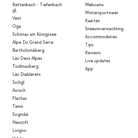
Rettenbach - Tiefenbach
Webcams
gl.
Wintersportweer
Vent
Kaarten
Oga
Sneeuwverwachting
Schönau am Königssee
Accommodaties
Alpe Du Grand Serre
Tips
Bartholomäberg
Reviews
Les Deux Alpes
Live updates
Todtnauberg
App
Les Diablerets
Ischgl
Aurach
Flachau
Temù
Sogndal
Neustift
Livigno