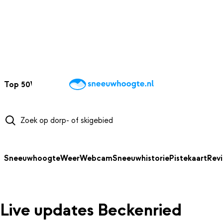
NAAR HOOFDINHOUD
Top 50
Webcams
Wintersportweer
Kaarten
Sneeuwverwacht
Sneeuwhoogte
Weer
Webcam
Sneeuwhistorie
Pistekaart
Rev
Live updates Beckenried