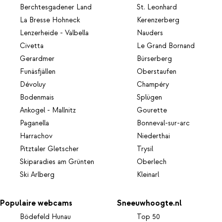
Berchtesgadener Land
St. Leonhard
La Bresse Hohneck
Kerenzerberg
Lenzerheide - Valbella
Nauders
Civetta
Le Grand Bornand
Gerardmer
Bürserberg
Funäsfjällen
Oberstaufen
Dévoluy
Champéry
Bodenmais
Splügen
Ankogel - Mallnitz
Gourette
Paganella
Bonneval-sur-arc
Harrachov
Niederthai
Pitztaler Gletscher
Trysil
Skiparadies am Grünten
Oberlech
Ski Arlberg
Kleinarl
Populaire webcams
Sneeuwhoogte.nl
Bödefeld Hunau
Top 50