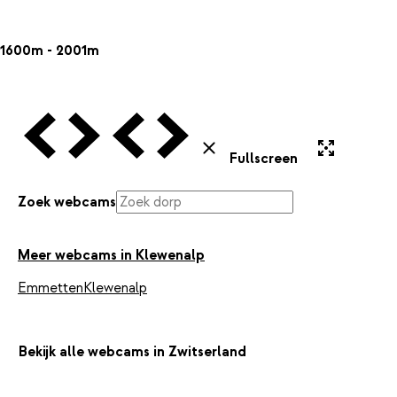
1600m - 2001m
Vorige Webcam
Volgende Webcam
Vorige Webcam
Volgende Webcam
Uitvergroten
Sluiten
Fullscreen
Zoek webcams
Meer webcams in Klewenalp
Emmetten
Klewenalp
Bekijk alle webcams in Zwitserland