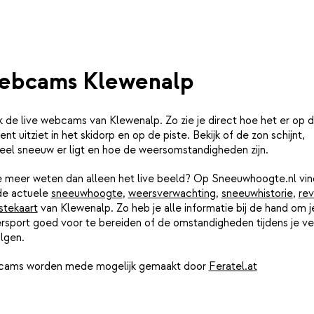
ebcams Klewenalp
k de live webcams van Klewenalp. Zo zie je direct hoe het er op d
t uitziet in het skidorp en op de piste. Bekijk of de zon schijnt,
eel sneeuw er ligt en hoe de weersomstandigheden zijn.
je meer weten dan alleen het live beeld? Op Sneeuwhoogte.nl vin
de actuele
sneeuwhoogte
,
weersverwachting
,
sneeuwhistorie
,
rev
stekaart
van Klewenalp. Zo heb je alle informatie bij de hand om j
rsport goed voor te bereiden of de omstandigheden tijdens je ver
lgen.
ams worden mede mogelijk gemaakt door
Feratel.at