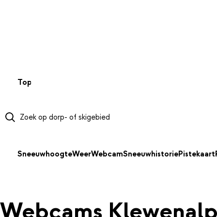
NAAR HOOFDINHOUD
Top 50
Webcams
Wintersportweer
Kaarten
Sneeuwverwa
Sneeuwhoogte
Weer
Webcam
Sneeuwhistorie
Pistekaart
Webcams Klewenal