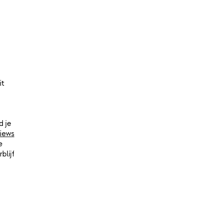
it
d je
iews
e
blijf