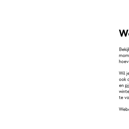
W
Bekij
momen
hoev
Wil 
ook 
en
pi
winte
te vo
Webc