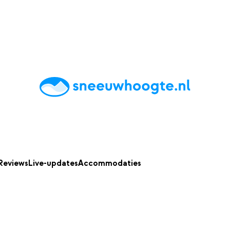
chting
Accommodaties
Tips
Reviews
Live updates
App
Reviews
Live-updates
Accommodaties
p