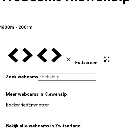
1600m - 2001m
Vorige Webcam
Volgende Webcam
Vorige Webcam
Volgende Webcam
Uitvergroten
Sluiten
Fullscreen
Zoek webcams
Meer webcams in Klewenalp
Beckenried
Emmetten
Bekijk alle webcams in Zwitserland