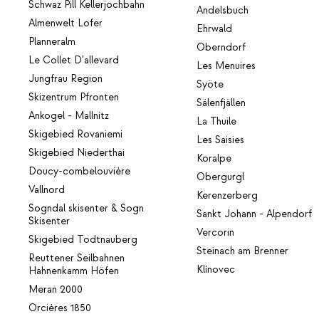
Schwaz Pill Kellerjochbahn
Andelsbuch
Almenwelt Lofer
Ehrwald
Planneralm
Oberndorf
Le Collet D'allevard
Les Menuires
Jungfrau Region
Syöte
Skizentrum Pfronten
Sälenfjällen
Ankogel - Mallnitz
La Thuile
Skigebied Rovaniemi
Les Saisies
Skigebied Niederthai
Koralpe
Doucy-combelouvière
Obergurgl
Vallnord
Kerenzerberg
Sogndal skisenter & Sogn
Sankt Johann - Alpendorf
Skisenter
Vercorin
Skigebied Todtnauberg
Steinach am Brenner
Reuttener Seilbahnen
Klínovec
Hahnenkamm Höfen
Meran 2000
Orcières 1850