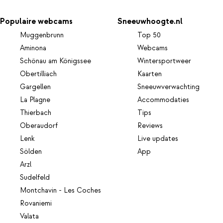
Populaire webcams
Sneeuwhoogte.nl
Muggenbrunn
Top 50
Aminona
Webcams
Schönau am Königssee
Wintersportweer
Obertilliach
Kaarten
Gargellen
Sneeuwverwachting
La Plagne
Accommodaties
Thierbach
Tips
Oberaudorf
Reviews
Lenk
Live updates
Sölden
App
Arzl
Sudelfeld
Montchavin - Les Coches
Rovaniemi
Valata