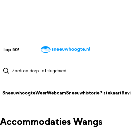
NAAR HOOFDINHOUD
Top 50
Webcams
Wintersportweer
Kaarten
Sneeuwverwacht
Sneeuwhoogte
Weer
Webcam
Sneeuwhistorie
Pistekaart
Rev
Accommodaties Wangs