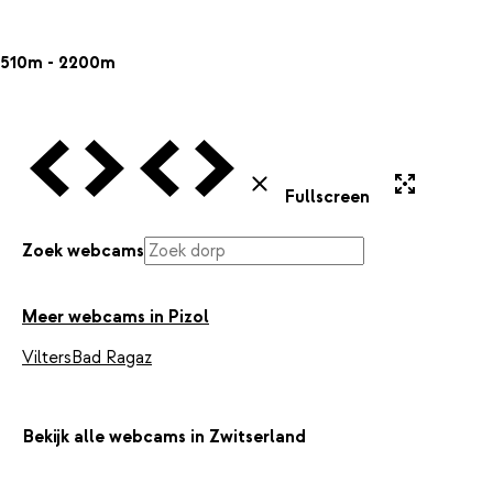
510m - 2200m
Vorige Webcam
Volgende Webcam
Vorige Webcam
Volgende Webcam
Uitvergroten
Sluiten
Fullscreen
Zoek webcams
Meer webcams in Pizol
Vilters
Bad Ragaz
Bekijk alle webcams in Zwitserland