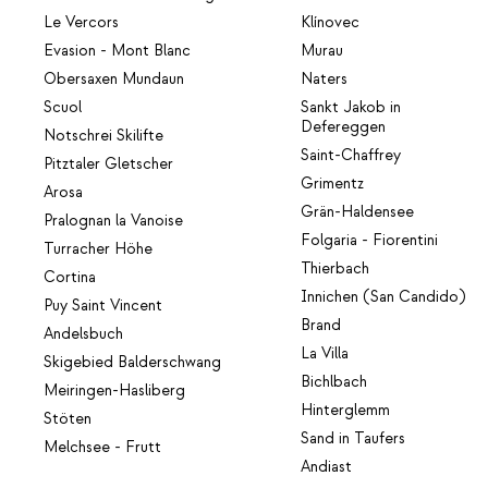
Le Vercors
Klínovec
Evasion - Mont Blanc
Murau
Obersaxen Mundaun
Naters
Scuol
Sankt Jakob in
Defereggen
Notschrei Skilifte
Saint-Chaffrey
Pitztaler Gletscher
Grimentz
Arosa
Grän-Haldensee
Pralognan la Vanoise
Folgaria - Fiorentini
Turracher Höhe
Thierbach
Cortina
Innichen (San Candido)
Puy Saint Vincent
Brand
Andelsbuch
La Villa
Skigebied Balderschwang
Bichlbach
Meiringen-Hasliberg
Hinterglemm
Stöten
Sand in Taufers
Melchsee - Frutt
Andiast