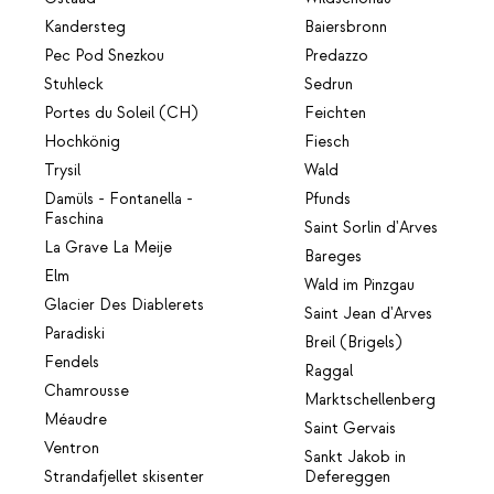
Kandersteg
Baiersbronn
Pec Pod Snezkou
Predazzo
Stuhleck
Sedrun
Portes du Soleil (CH)
Feichten
Hochkönig
Fiesch
Trysil
Wald
Damüls - Fontanella -
Pfunds
Faschina
Saint Sorlin d'Arves
La Grave La Meije
Bareges
Elm
Wald im Pinzgau
Glacier Des Diablerets
Saint Jean d'Arves
Paradiski
Breil (Brigels)
Fendels
Raggal
Chamrousse
Marktschellenberg
Méaudre
Saint Gervais
Ventron
Sankt Jakob in
Strandafjellet skisenter
Defereggen