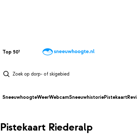
NAAR HOOFDINHOUD
Top 50
Webcams
Wintersportweer
Kaarten
Sneeuwverwacht
Sneeuwhoogte
Weer
Webcam
Sneeuwhistorie
Pistekaart
Rev
Pistekaart Riederalp