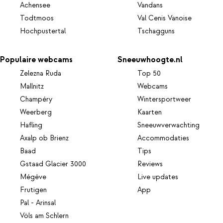
Achensee
Vandans
Todtmoos
Val Cenis Vanoise
Hochpustertal
Tschagguns
Populaire webcams
Sneeuwhoogte.nl
Zelezna Ruda
Top 50
Mallnitz
Webcams
Champéry
Wintersportweer
Weerberg
Kaarten
Hafling
Sneeuwverwachting
Axalp ob Brienz
Accommodaties
Baad
Tips
Gstaad Glacier 3000
Reviews
Mégève
Live updates
Frutigen
App
Pal - Arinsal
Völs am Schlern