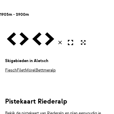
1905m - 2900m
Vorige
Volgende
Vorige
Volgende
Open in volledig scherm
Uitvergroten
Sluiten
Skigebieden in Aletsch
Fiesch
Filet
Mörel
Bettmeralp
Pistekaart Riederalp
Bekijk de pistekaart van Riederalp en plan eenvoudig je