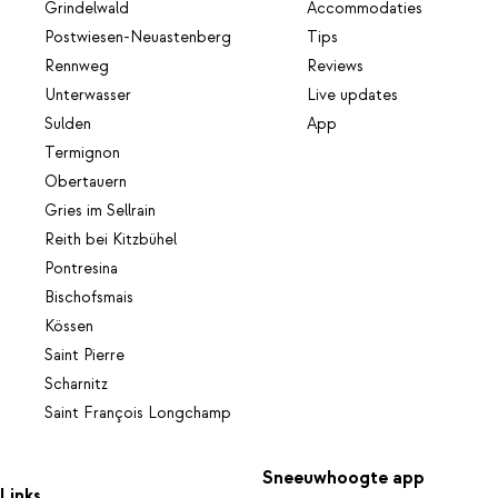
Grindelwald
Accommodaties
Postwiesen-Neuastenberg
Tips
Rennweg
Reviews
Unterwasser
Live updates
Sulden
App
Termignon
Obertauern
Gries im Sellrain
Reith bei Kitzbühel
Pontresina
Bischofsmais
Kössen
Saint Pierre
Scharnitz
Saint François Longchamp
Sneeuwhoogte app
Links