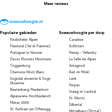
Meer reviews
Populaire gebieden
Sneeuwhoogte per dorp
Kitzbüheler Alpen
Cavalese
Fleimstal (Val di Fiemme)
Schlitters
Pralognan la Vanoise
Peisey - Vallandry
Davos Klosters Mountains
La Salle les Alpes
Toggenburg
Antagnod
Chamonix Mont Blanc
Reit im Winkl
Sogndal skisenter & Sogn
Lenk
Skisenter
Parpan
Beatenberg-Niederhorn
Steeg im Lechtal
Alpenarena Hochhäderich
St. Moritz
Meran 2000
Silbertal
St. Kathrein am Offenegg
Mittelberg (Pitztal)