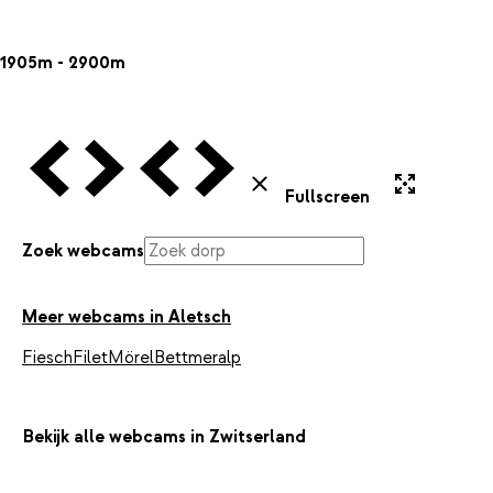
1905m - 2900m
Vorige Webcam
Volgende Webcam
Vorige Webcam
Volgende Webcam
Uitvergroten
Sluiten
Fullscreen
Zoek webcams
Meer webcams in Aletsch
Fiesch
Filet
Mörel
Bettmeralp
Bekijk alle webcams in Zwitserland