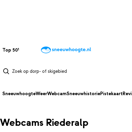
NAAR HOOFDINHOUD
Top 50
Webcams
Wintersportweer
Kaarten
Sneeuwverwacht
Sneeuwhoogte
Weer
Webcam
Sneeuwhistorie
Pistekaart
Rev
Webcams Riederalp