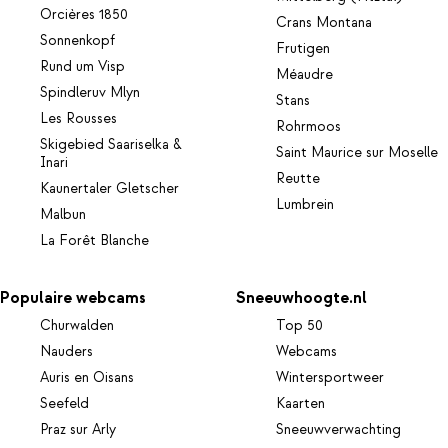
Orcières 1850
Crans Montana
Sonnenkopf
Frutigen
Rund um Visp
Méaudre
Spindleruv Mlyn
Stans
Les Rousses
Rohrmoos
Skigebied Saariselka &
Saint Maurice sur Moselle
Inari
Reutte
Kaunertaler Gletscher
Lumbrein
Malbun
La Forêt Blanche
Populaire webcams
Sneeuwhoogte.nl
Churwalden
Top 50
Nauders
Webcams
Auris en Oisans
Wintersportweer
Seefeld
Kaarten
Praz sur Arly
Sneeuwverwachting