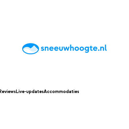
chting
Accommodaties
Tips
Reviews
Live updates
App
Reviews
Live-updates
Accommodaties