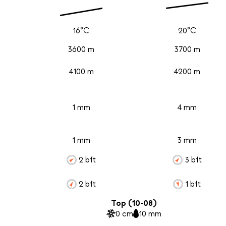
16°C
20°C
3600 m
3700 m
4100 m
4200 m
1 mm
4 mm
1 mm
3 mm
2 bft
3 bft
2 bft
1 bft
Top (10-08)
0 cm
10 mm