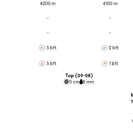
4200 m
4100 m
-
-
-
-
3 bft
2 bft
3 bft
1 bft
Top (09-08)
0 cm
8 mm