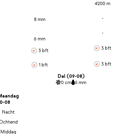
4200 m
-
8 mm
-
6 mm
3 bft
3 bft
3 bft
1 bft
Dal (09-08)
0 cm
6 mm
Maandag
10-08
Nacht
Ochtend
Middag