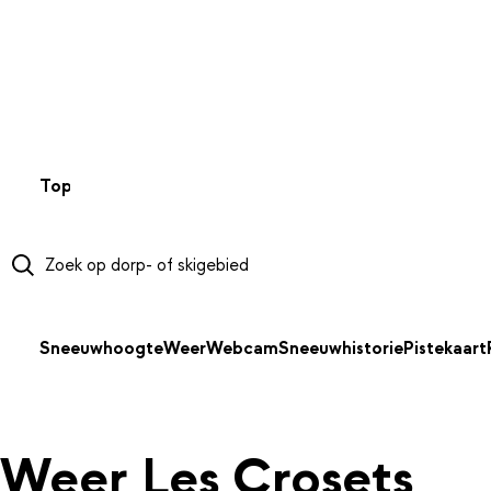
NAAR HOOFDINHOUD
Top 50
Webcams
Wintersportweer
Kaarten
Sneeuwverwa
Sneeuwhoogte
Weer
Webcam
Sneeuwhistorie
Pistekaart
Weer Les Crosets