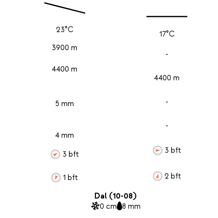
23°C
17°C
3900 m
-
4400 m
4400 m
-
5 mm
-
4 mm
3 bft
3 bft
2 bft
1 bft
Dal (10-08)
0 cm
8 mm