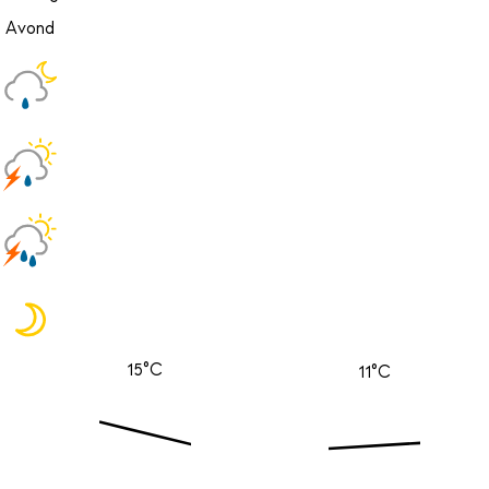
Avond
15°C
11°C