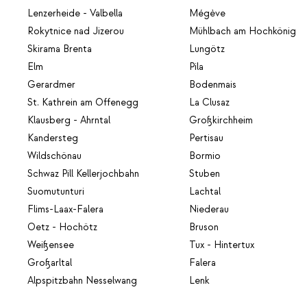
Lenzerheide - Valbella
Mégève
Rokytnice nad Jizerou
Mühlbach am Hochkönig
Skirama Brenta
Lungötz
Elm
Pila
Gerardmer
Bodenmais
St. Kathrein am Offenegg
La Clusaz
Klausberg - Ahrntal
Großkirchheim
Kandersteg
Pertisau
Wildschönau
Bormio
Schwaz Pill Kellerjochbahn
Stuben
Suomutunturi
Lachtal
Flims-Laax-Falera
Niederau
Oetz - Hochötz
Bruson
Weißensee
Tux - Hintertux
Großarltal
Falera
Alpspitzbahn Nesselwang
Lenk