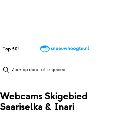
NAAR HOOFDINHOUD
Top 50
Webcams
Wintersportweer
Kaarten
Sneeuwverwacht
Webcams Skigebied
Saariselka & Inari