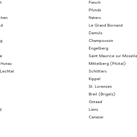
t
Fiesch
Pfunds
chen
Naters
ld
Le Grand Bornand
Damüls
rg
Champoussin
Engelberg
le
Saint Maurice sur Mosell
 Hunau
Mittelberg (Pitztal)
 Lechtal
Schlitters
Kippel
St. Lorenzen
Breil (Brigels)
Gstaad
l
Lienz
Canazei