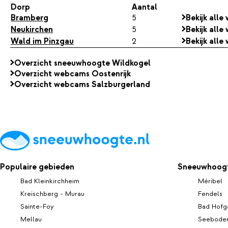
Dorp
Aantal
Bramberg
5
Bekijk all
Neukirchen
5
Bekijk all
Wald im Pinzgau
2
Bekijk all
Overzicht sneeuwhoogte Wildkogel
Overzicht webcams Oostenrijk
Overzicht webcams Salzburgerland
Populaire gebieden
Sneeuwhoogt
Bad Kleinkirchheim
Méribel
Kreischberg - Murau
Fendels
Sainte-Foy
Bad Hofg
Mellau
Seeboden