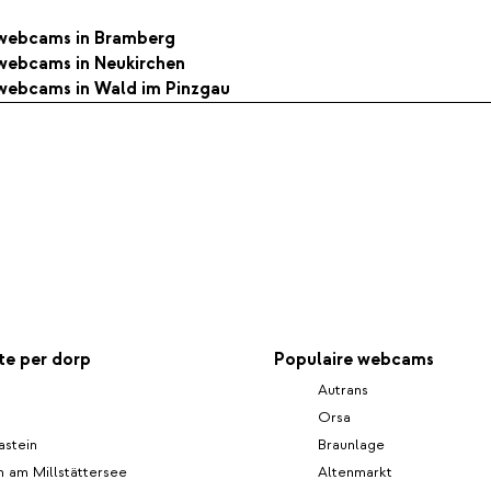
e webcams in Bramberg
e webcams in Neukirchen
e webcams in Wald im Pinzgau
e per dorp
Populaire webcams
Autrans
Orsa
astein
Braunlage
 am Millstättersee
Altenmarkt