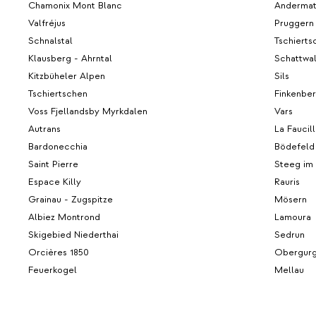
Chamonix Mont Blanc
Andermat
Valfréjus
Pruggern
Schnalstal
Tschierts
Klausberg - Ahrntal
Schattwa
Kitzbüheler Alpen
Sils
Tschiertschen
Finkenbe
Voss Fjellandsby Myrkdalen
Vars
Autrans
La Faucil
Bardonecchia
Bödefeld
Saint Pierre
Steeg im
Espace Killy
Rauris
Grainau - Zugspitze
Mösern
Albiez Montrond
Lamoura
Skigebied Niederthai
Sedrun
Orcières 1850
Obergurg
Feuerkogel
Mellau