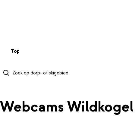
NAAR HOOFDINHOUD
Top 50
Webcams
Wintersportweer
Kaarten
Sneeuwverwa
Webcams Wildkogel