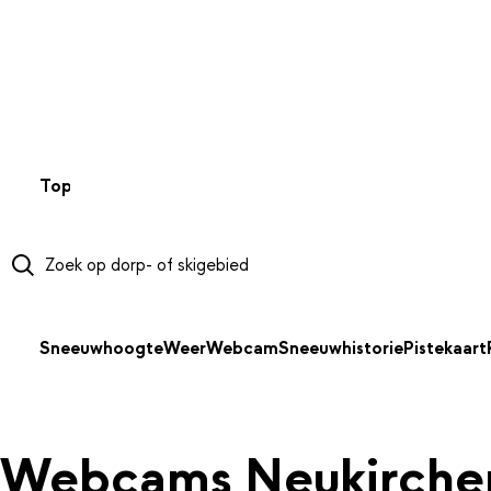
NAAR HOOFDINHOUD
Top 50
Webcams
Wintersportweer
Kaarten
Sneeuwverwa
Sneeuwhoogte
Weer
Webcam
Sneeuwhistorie
Pistekaart
Webcams Neukirche