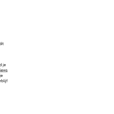
dit
d je
iews
je
blijf