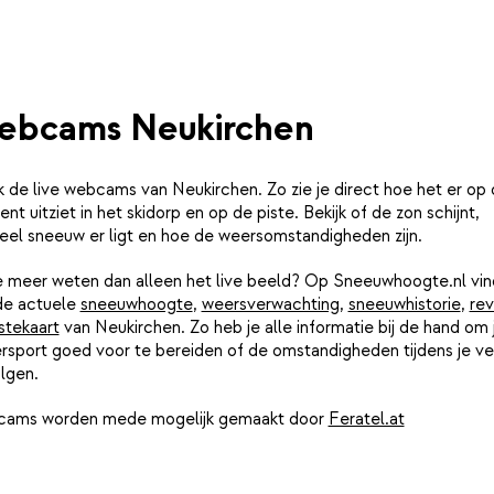
ebcams Neukirchen
k de live webcams van Neukirchen. Zo zie je direct hoe het er op 
t uitziet in het skidorp en op de piste. Bekijk of de zon schijnt,
eel sneeuw er ligt en hoe de weersomstandigheden zijn.
je meer weten dan alleen het live beeld? Op Sneeuwhoogte.nl vin
de actuele
sneeuwhoogte
,
weersverwachting
,
sneeuwhistorie
,
rev
stekaart
van Neukirchen. Zo heb je alle informatie bij de hand om 
rsport goed voor te bereiden of de omstandigheden tijdens je ver
lgen.
ams worden mede mogelijk gemaakt door
Feratel.at