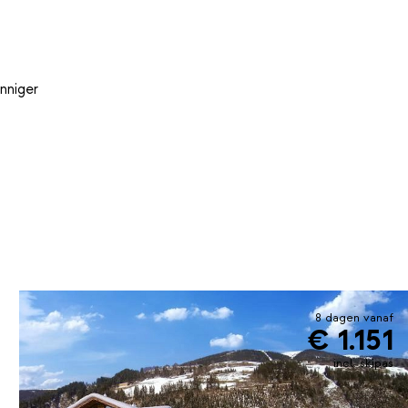
nniger
8 dagen vanaf
€ 1.151
incl. skipas