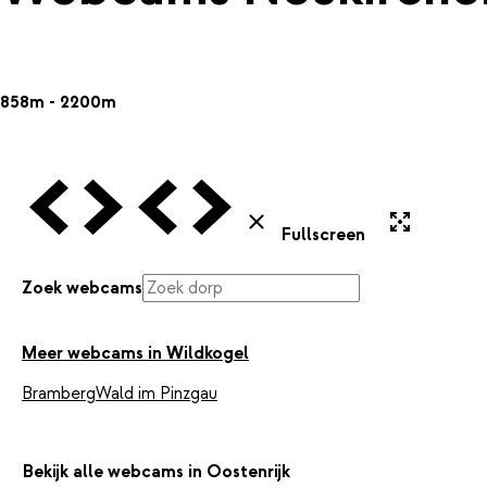
858m - 2200m
Vorige Webcam
Volgende Webcam
Vorige Webcam
Volgende Webcam
Uitvergroten
Sluiten
Fullscreen
Zoek webcams
Meer webcams in Wildkogel
Bramberg
Wald im Pinzgau
Bekijk alle webcams in Oostenrijk