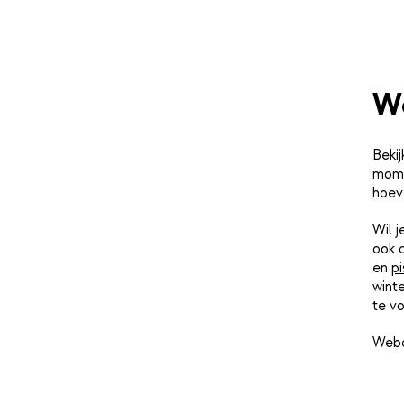
W
Bekij
momen
hoev
Wil 
ook 
en
pi
winte
te vo
Webc