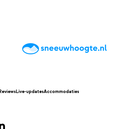
chting
Accommodaties
Tips
Reviews
Live updates
App
Reviews
Live-updates
Accommodaties
n