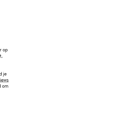
r op
t,
d je
iews
nd om