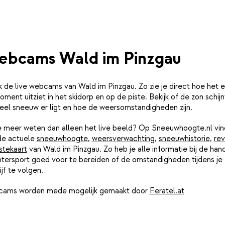
bcams Wald im Pinzgau
k de live webcams van Wald im Pinzgau. Zo zie je direct hoe het e
oment uitziet in het skidorp en op de piste. Bekijk of de zon schijn
eel sneeuw er ligt en hoe de weersomstandigheden zijn.
je meer weten dan alleen het live beeld? Op Sneeuwhoogte.nl vin
de actuele
sneeuwhoogte
,
weersverwachting
,
sneeuwhistorie
,
rev
stekaart
van Wald im Pinzgau. Zo heb je alle informatie bij de ha
ntersport goed voor te bereiden of de omstandigheden tijdens je
ijf te volgen.
ams worden mede mogelijk gemaakt door
Feratel.at