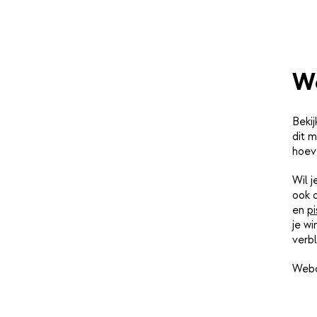
We
Bekij
dit m
hoev
Wil 
ook 
en
pi
je wi
verbl
Webc