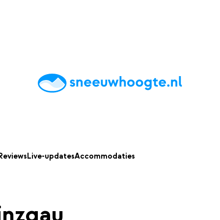
chting
Accommodaties
Tips
Reviews
Live updates
App
Reviews
Live-updates
Accommodaties
inzgau