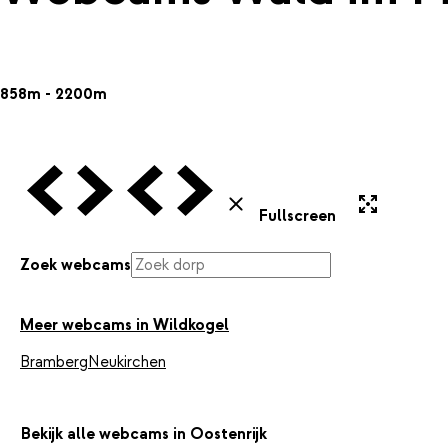
858m - 2200m
Vorige Webcam
Volgende Webcam
Vorige Webcam
Volgende Webcam
Uitvergroten
Sluiten
Fullscreen
Zoek webcams
Meer webcams in Wildkogel
Bramberg
Neukirchen
Bekijk alle webcams in Oostenrijk