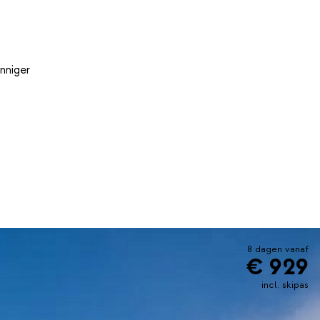
nniger
8 dagen vanaf
€ 929
incl. skipas