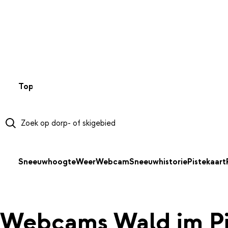
NAAR HOOFDINHOUD
Top 50
Webcams
Wintersportweer
Kaarten
Sneeuwverwa
Sneeuwhoogte
Weer
Webcam
Sneeuwhistorie
Pistekaart
Webcams Wald im P