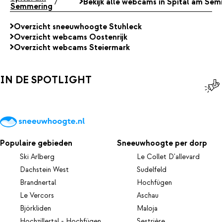
7
Bekijk alle webcams in Spital am Se
Semmering
Overzicht sneeuwhoogte Stuhleck
Overzicht webcams Oostenrijk
Overzicht webcams Steiermark
IN DE SPOTLIGHT
Populaire gebieden
Sneeuwhoogte per dorp
Ski Arlberg
Le Collet D'allevard
Dachstein West
Sudelfeld
Brandnertal
Hochfügen
Le Vercors
Aschau
Björkliden
Maloja
Hochzillertal - Hochfügen
Sestrière