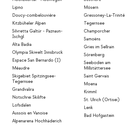
Lipno
Mösern
Doucy-combelouvière
Gressoney-La-Trinité
Kitzbüheler Alpen
Tegernsee
Silvretta Galtür - Paznaun-
Champorcher
Ischgl
Samoëns
Alta Badia
Gries im Sellrain
Olympia Skiwelt Innsbruck
Sörenberg
Espace San Bernardo (I)
Seeboden am
Méaudre
Millstättersee
Skigebiet Spitzingsee-
Saint Gervais
Tegernsee
Moena
Grandvalira
Krimml
Notschrei Skilifte
St. Ulrich (Ortisei)
Lofsdalen
Lenk
Aussois en Vanoise
Bad Hofgastein
Alpenarena Hochhäderich