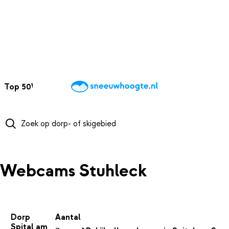
NAAR HOOFDINHOUD
Top 50
Webcams
Wintersportweer
Kaarten
Sneeuwverwacht
Webcams Stuhleck
Dorp
Aantal
Spital am